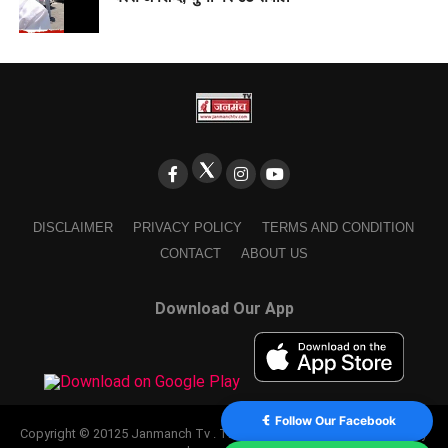
DISCLAIMER
PRIVACY POLICY
TERMS AND CONDITION
CONTACT
ABOUT US
Download Our App
Follow Our Facebook
Copyright © 20125 Janmanch Tv . Theme by SSDIGIMARK. powered by