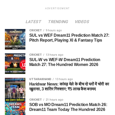
ADVERTISEMENT
LATEST
TRENDING
VIDEOS
CRICKET
9 hours ago
SUL vs WEF Dream11 Prediction Match 27:
Pitch Report, Playing XI & Fantasy Tips
CRICKET
13 hours ago
SUL-W vs WEF-W Dream11 Prediction
Match 27: The Hundred Women 2026
UTTARAKHAND
13 hours ago
Haridwar News: कांवड़ मेले के बीच दो घरों में चोरी का
खुलासा, 3 शातिर गिरफ्तार; ₹5 लाख कैश बरामद
CRICKET
21 hours ago
SOB vs MO Dream11 Prediction Match 26:
Dream11 Team Today The Hundred 2026