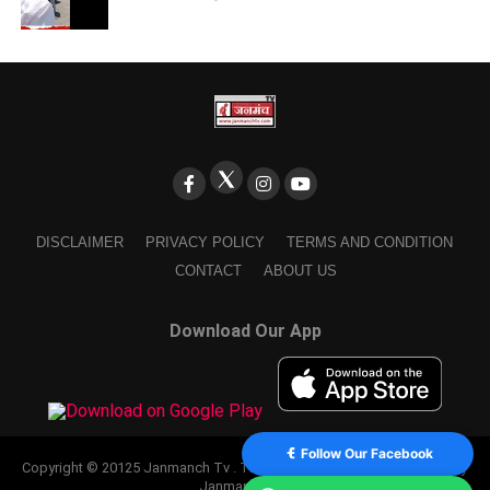
DISCLAIMER
PRIVACY POLICY
TERMS AND CONDITION
CONTACT
ABOUT US
Download Our App
Follow Our Facebook
Copyright © 20125 Janmanch Tv . Theme by SSDIGIMARK. powered by
Janmanch TV.