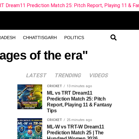
diction Match 25: Pitch Report, Playing 11 & Fantasy Tips
RADESH
CHHATTISGARH
POLITICS
ages of the era"
LATEST
TRENDING
VIDEOS
CRICKET
13 minutes ago
ML vs TRT Dream11
Prediction Match 25: Pitch
Report, Playing 11 & Fantasy
Tips
CRICKET
25 minutes ago
ML-W vs TRT-W Dream11
Prediction Match 25 | The
Hundred Women 2026