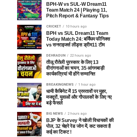
BPH-W vs SUL-W Dream11
Team Match 24 | Playing 11,
Pitch Report & Fantasy Tips
CRICKET
10 hours ago
BPH vs SUL Dream11 Team
Today Match 24: बर्मिंघम फीनिक्स
vs सनराइजर्स लीड्स ड्रीम11 टीम
DEHRADUN
22 hours ago
तीलू रौतेली पुरस्कार के लिए 13
वीरांगनाओं का चयन, 35 आंगनबाड़ी
कार्यकत्रियां भी होंगे सम्मानित
BREAKINGNEWS
1 hour ago
धामी कैबिनेट में 15 प्रस्तावों पर मुहर,
मजदूरों, युवाओं और गौपालकों के लिए गए
बड़े फैसले
BIG NEWS
2 hours ago
BJP के Survey ने खोली विधायकों की
पोल, 32 चेहरे रेड जोन में, कट सकता है
कई का टिकट !