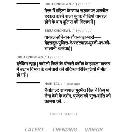
BREAKINGNEWS
1 year ago
मेरठ में महिला के साथ सड़क पर अश्लील
हरकत करने वाला युवक वीडियो वायरल
होने के बाद पुलिस की गिरफ्त में |
BREAKINGNEWS
1 year ago
वायरल-होने-का-शौक-पड़ा-भारी-—-
देहरादून-पुलिस-ने-स्टंटबाज़-युवती-पर-की-
चालानी-कार्रवाई |
BREAKINGNEWS
1 year ago
ब्रेकिंग न्यूज़ | चमोली जिले के पोखरी ब्लॉक के हापला बाजार
में उद्यान विभाग के कर्मचारी की संदिग्ध परिस्थितियों में मौत
हो गई।
NAINITAL
1 year ago
नैनीताल: राज्यपाल गुरमीत सिंह ने किए मां
नैना देवी के दर्शन, प्रदेश की सुख-शांति की
कामना की….
ADVERTISEMENT
LATEST
TRENDING
VIDEOS