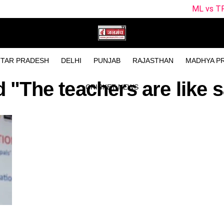
ML vs TRT Dream11 Pre
TAR PRADESH
DELHI
PUNJAB
RAJASTHAN
MADHYA P
d "The teachers are like s
CRICKET NEWS