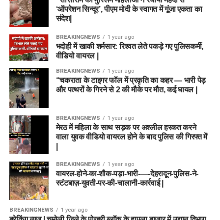
‘ऑपरेशन सिन्दूर’, पीएम मोदी के स्वागत में गूंजा एकता का
संदेश|
BREAKINGNEWS
1 year ago
भदोही में खाकी शर्मसार: रिश्वत लेते पकड़े गए पुलिसकर्मी,
वीडियो वायरल |
BREAKINGNEWS
1 year ago
“चकराता के टाइगर फॉल में प्रकृति का कहर — भारी पेड़
और पत्थरों के गिरने से 2 की मौके पर मौत, कई घायल |
BREAKINGNEWS
1 year ago
मेरठ में महिला के साथ सड़क पर अश्लील हरकत करने
वाला युवक वीडियो वायरल होने के बाद पुलिस की गिरफ्त में
|
BREAKINGNEWS
1 year ago
वायरल-होने-का-शौक-पड़ा-भारी-—-देहरादून-पुलिस-ने-
स्टंटबाज़-युवती-पर-की-चालानी-कार्रवाई |
BREAKINGNEWS
1 year ago
ब्रेकिंग न्यूज़ | चमोली जिले के पोखरी ब्लॉक के हापला बाजार में उद्यान विभाग