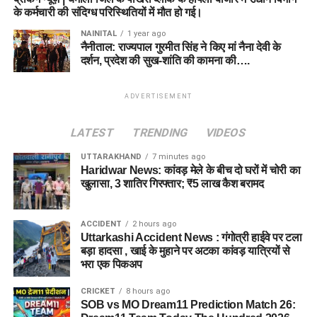
के कर्मचारी की संदिग्ध परिस्थितियों में मौत हो गई।
NAINITAL
1 year ago
नैनीताल: राज्यपाल गुरमीत सिंह ने किए मां नैना देवी के
दर्शन, प्रदेश की सुख-शांति की कामना की….
ADVERTISEMENT
LATEST
TRENDING
VIDEOS
UTTARAKHAND
7 minutes ago
Haridwar News: कांवड़ मेले के बीच दो घरों में चोरी का
खुलासा, 3 शातिर गिरफ्तार; ₹5 लाख कैश बरामद
ACCIDENT
2 hours ago
Uttarkashi Accident News : गंगोत्री हाईवे पर टला
बड़ा हादसा , खाई के मुहाने पर अटका कांवड़ यात्रियों से
भरा एक पिकअप
CRICKET
8 hours ago
SOB vs MO Dream11 Prediction Match 26: