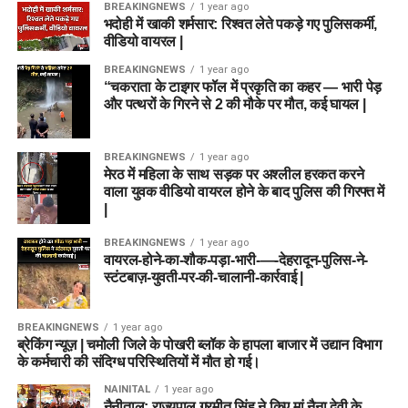
BREAKINGNEWS
1 year ago
भदोही में खाकी शर्मसार: रिश्वत लेते पकड़े गए पुलिसकर्मी,
वीडियो वायरल |
BREAKINGNEWS
1 year ago
“चकराता के टाइगर फॉल में प्रकृति का कहर — भारी पेड़
और पत्थरों के गिरने से 2 की मौके पर मौत, कई घायल |
BREAKINGNEWS
1 year ago
मेरठ में महिला के साथ सड़क पर अश्लील हरकत करने
वाला युवक वीडियो वायरल होने के बाद पुलिस की गिरफ्त में
|
BREAKINGNEWS
1 year ago
वायरल-होने-का-शौक-पड़ा-भारी-—-देहरादून-पुलिस-ने-
स्टंटबाज़-युवती-पर-की-चालानी-कार्रवाई |
BREAKINGNEWS
1 year ago
ब्रेकिंग न्यूज़ | चमोली जिले के पोखरी ब्लॉक के हापला बाजार में उद्यान विभाग
के कर्मचारी की संदिग्ध परिस्थितियों में मौत हो गई।
NAINITAL
1 year ago
नैनीताल: राज्यपाल गुरमीत सिंह ने किए मां नैना देवी के