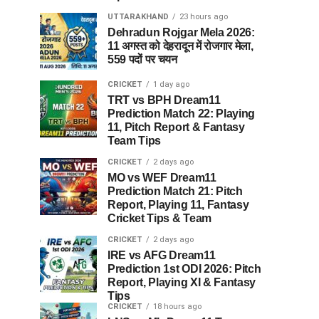
UTTARAKHAND
23 hours ago
Dehradun Rojgar Mela 2026:
11 अगस्त को देहरादून में रोजगार मेला,
559 पदों पर चयन
CRICKET
1 day ago
TRT vs BPH Dream11
Prediction Match 22: Playing
11, Pitch Report & Fantasy
Team Tips
CRICKET
2 days ago
MO vs WEF Dream11
Prediction Match 21: Pitch
Report, Playing 11, Fantasy
Cricket Tips & Team
CRICKET
2 days ago
IRE vs AFG Dream11
Prediction 1st ODI 2026: Pitch
Report, Playing XI & Fantasy
Tips
CRICKET
18 hours ago