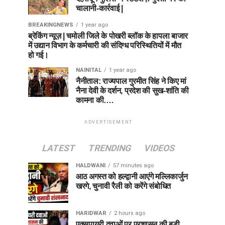
चालानी-कार्रवाई |
BREAKINGNEWS
1 year ago
ब्रेकिंग न्यूज़ | चमोली जिले के पोखरी ब्लॉक के हापला बाजार
में उद्यान विभाग के कर्मचारी की संदिग्ध परिस्थितियों में मौत
हो गई।
NAINITAL
1 year ago
नैनीताल: राज्यपाल गुरमीत सिंह ने किए मां
नैना देवी के दर्शन, प्रदेश की सुख-शांति की
कामना की….
ADVERTISEMENT
LATEST
TRENDING
VIDEOS
HALDWANI
57 minutes ago
आठ अगस्त को हल्द्वानी आएंगे मल्लिकार्जुन
खरगे, चुनावी रैली को करेंगे संबोधित
HARIDWAR
2 hours ago
एक्सपायरी दवाओं पर प्रशासन की बड़ी