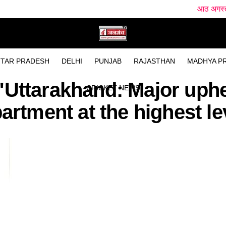
आठ अगस्त को हल्द्वानी आ
TAR PRADESH
DELHI
PUNJAB
RAJASTHAN
MADHYA P
"Uttarakhand: Major uphe
CRICKET NEWS
artment at the highest le