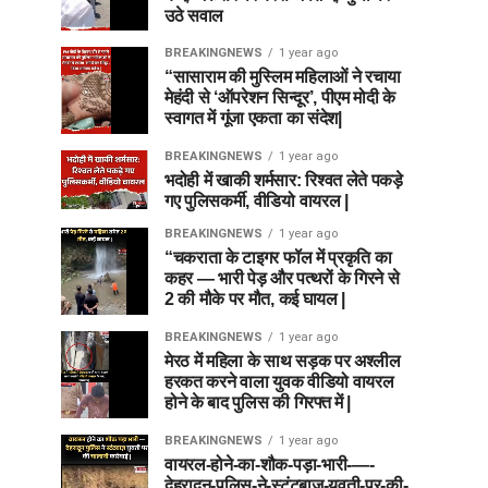
उठे सवाल
BREAKINGNEWS
1 year ago
“सासाराम की मुस्लिम महिलाओं ने रचाया
मेहंदी से ‘ऑपरेशन सिन्दूर’, पीएम मोदी के
स्वागत में गूंजा एकता का संदेश|
BREAKINGNEWS
1 year ago
भदोही में खाकी शर्मसार: रिश्वत लेते पकड़े
गए पुलिसकर्मी, वीडियो वायरल |
BREAKINGNEWS
1 year ago
“चकराता के टाइगर फॉल में प्रकृति का
कहर — भारी पेड़ और पत्थरों के गिरने से
2 की मौके पर मौत, कई घायल |
BREAKINGNEWS
1 year ago
मेरठ में महिला के साथ सड़क पर अश्लील
हरकत करने वाला युवक वीडियो वायरल
होने के बाद पुलिस की गिरफ्त में |
BREAKINGNEWS
1 year ago
वायरल-होने-का-शौक-पड़ा-भारी-—-
देहरादून-पुलिस-ने-स्टंटबाज़-युवती-पर-की-