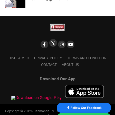
DISCLAIMER
PRIVACY POLICY
TERMS AND CONDITION
CONTACT
ABOUT US
Download Our App
Follow Our Facebook
Copyright © 20125 Janmanch Tv . Theme by SSDIGIMARK. powered by