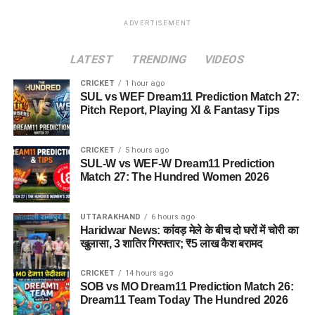
ADVERTISEMENT
LATEST
TRENDING
VIDEOS
CRICKET
1 hour ago
SUL vs WEF Dream11 Prediction Match 27:
Pitch Report, Playing XI & Fantasy Tips
CRICKET
5 hours ago
SUL-W vs WEF-W Dream11 Prediction
Match 27: The Hundred Women 2026
UTTARAKHAND
6 hours ago
Haridwar News: कांवड़ मेले के बीच दो घरों में चोरी का
खुलासा, 3 शातिर गिरफ्तार; ₹5 लाख कैश बरामद
CRICKET
14 hours ago
SOB vs MO Dream11 Prediction Match 26:
Dream11 Team Today The Hundred 2026