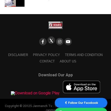
DISCLAIMER
PRIVACY POLICY
TERMS AND CONDITION
CONTACT
ABOUT US
Download Our App
Follow Our Facebook
Copyright © 20125 Janmanch Tv . Theme by SSDIGIMARK. powered by
Janmanch TV.