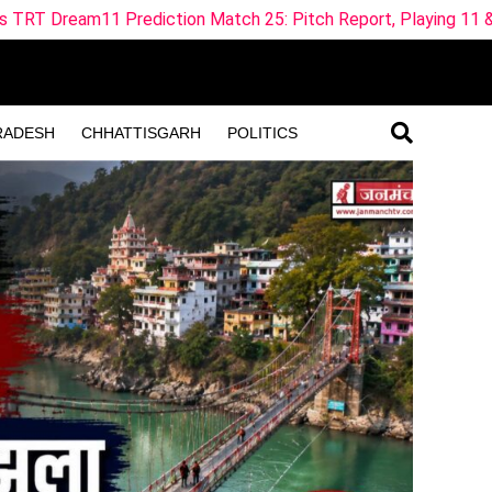
 Prediction Match 25: Pitch Report, Playing 11 & Fantasy Tip
RADESH
CHHATTISGARH
POLITICS