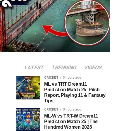
LATEST
TRENDING
VIDEOS
CRICKET
3 hours ago
ML vs TRT Dream11
Prediction Match 25: Pitch
Report, Playing 11 & Fantasy
Tips
CRICKET
3 hours ago
ML-W vs TRT-W Dream11
Prediction Match 25 | The
Hundred Women 2026