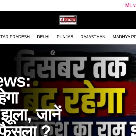
ML vs TRT Dream11
TAR PRADESH
DELHI
PUNJAB
RAJASTHAN
MADHYA P
CRICKET NEWS
ews:
ेगा
ूला, जानें
े फैसला ?