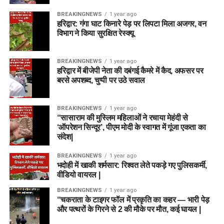
BREAKINGNEWS
1 year ago
हरिद्वार: गंगा घाट किनारे पेड़ पर लिपटा मिला अजगर, वन
विभाग ने किया सुरक्षित रेस्क्यू
BREAKINGNEWS
1 year ago
हरिद्वार में बीजेपी नेता की दबंगई कैमरे में कैद, अफसर पर
बरसे अपशब्द, चुप्पी पर उठे सवाल
BREAKINGNEWS
1 year ago
“सासाराम की मुस्लिम महिलाओं ने रचाया मेहंदी से
‘ऑपरेशन सिन्दूर’, पीएम मोदी के स्वागत में गूंजा एकता का
संदेश|
BREAKINGNEWS
1 year ago
भदोही में खाकी शर्मसार: रिश्वत लेते पकड़े गए पुलिसकर्मी,
वीडियो वायरल |
BREAKINGNEWS
1 year ago
“चकराता के टाइगर फॉल में प्रकृति का कहर — भारी पेड़
और पत्थरों के गिरने से 2 की मौके पर मौत, कई घायल |