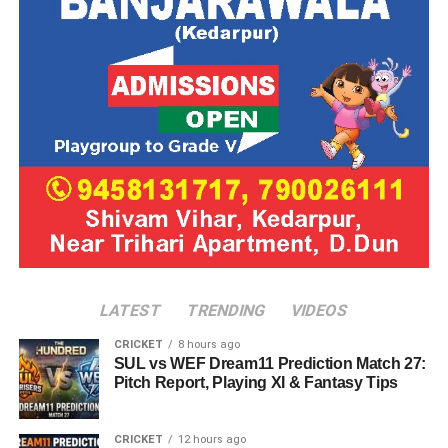
LATEST
TRENDING
VIDEOS
CRICKET
8 hours ago
SUL vs WEF Dream11 Prediction Match 27:
Pitch Report, Playing XI & Fantasy Tips
CRICKET
12 hours ago