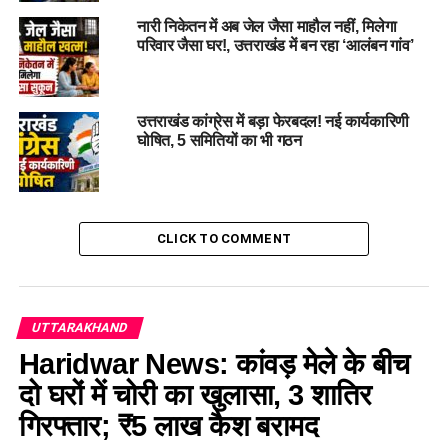
नारी निकेतन में अब जेल जैसा माहौल नहीं, मिलेगा
#Goodnews, #Uttarakhand, #MedicalCollege, #Haridwar,
परिवार जैसा घर!, उत्तराखंड में बन रहा ‘आलंबन गांव’
#100MBBS, #seats, #Centre, #healthservice, #better
RELATED TOPICS:
100 MBBS SEATS
BETTER
CENTRE
उत्तराखंड कांग्रेस में बड़ा फेरबदल! नई कार्यकारिणी
GOOD NEWS
HARIDWAR
HEALTH SERVICE
घोषित, 5 समितियों का भी गठन
MEDICAL COLLEGE
UTTARAKHAND
UP NEXT
उत्तराखंड में औद्योगिक इकाइयों को बड़ा झटका: 620 औद्योगिक
इकाइयों को केंद्र ने अपात्र किया घोषित, जानिए वजह…
CLICK TO COMMENT
DON'T MISS
डीएम आशीष भटगांई ने क्रॉस कंट्री दौड़ को हरी झंडी दिखाकर किया
रवाना, प्रतिभागियों को इस दिन किया जाएगा सम्मानित।
UTTARAKHAND
Haridwar News: कांवड़ मेले के बीच
दो घरों में चोरी का खुलासा, 3 शातिर
गिरफ्तार; ₹5 लाख कैश बरामद