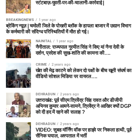
स्टंटबाज़-युवती-पर-की-चालानी-कार्रवाई |
BREAKINGNEWS
1 year ago
ब्रेकिंग न्यूज़ | चमोली जिले के पोखरी ब्लॉक के हापला बाजार में उद्यान विभाग
के कर्मचारी की संदिग्ध परिस्थितियों में मौत हो गई।
NAINITAL
1 year ago
नैनीताल: राज्यपाल गुरमीत सिंह ने किए मां नैना देवी के
दर्शन, प्रदेश की सुख-शांति की कामना की….
CRIME
2 years ago
खेत की मेढ़ काटने को लेकर दो पक्षों के बीच खूनी संघर्ष का
वीडियो सोशल मिडिया पर वायरल….
DEHRADUN
2 years ago
उत्तराखंड: पूर्व सीएम त्रिवेंद्र सिंह रावत और डीजीपी
अभिनव कुमार आमने-सामने, त्रिवेंद्र ने आखिर क्यों DGP
को दी हद में रहने की सलाह ?
DEHRADUN
2 years ago
VIDEO: सुबह मॉर्निंग वॉक पर हाइवे पर निकला हाथी, पूर्व
सैनिक घयाल, अस्पताल में भर्ती