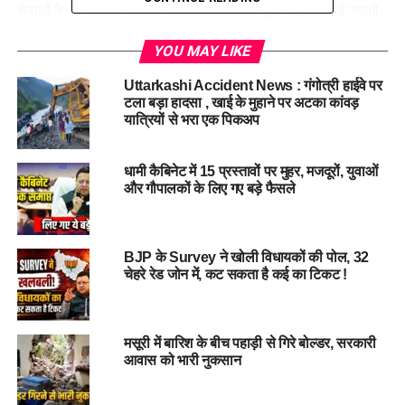
सेवाओं के साथ-साथ ओपीडी और अन्य चिकित्सा सुविधाएं भी बढ़ाई जाएंगी,
जिससे मरीजों को बेहतर उपचार मिलेगा।
YOU MAY LIKE
स्वास्थ्य मंत्री डॉ.धन सिंह रावत ने कहा कि हरिद्वार में इस मेडिकल कॉलेज
Uttarkashi Accident News : गंगोत्री हाईवे पर
की स्थापना से उत्तराखंड में चिकित्सा शिक्षा और स्वास्थ्य सेवाओं में एक बड़ा
टला बड़ा हादसा , खाई के मुहाने पर अटका कांवड़
सुधार होगा। राज्य के मेडिकल कॉलेजों में बढ़ती सीटों के साथ, स्थानीय
यात्रियों से भरा एक पिकअप
छात्रों को यहीं पर उच्चस्तरीय चिकित्सा शिक्षा प्राप्त करने का अवसर
मिलेगा और प्रदेश में स्वास्थ्य सेवाओं का भी विस्तार होगा।
धामी कैबिनेट में 15 प्रस्तावों पर मुहर, मजदूरों, युवाओं
और गौपालकों के लिए गए बड़े फैसले
BJP के Survey ने खोली विधायकों की पोल, 32
चेहरे रेड जोन में, कट सकता है कई का टिकट !
मसूरी में बारिश के बीच पहाड़ी से गिरे बोल्डर, सरकारी
आवास को भारी नुकसान