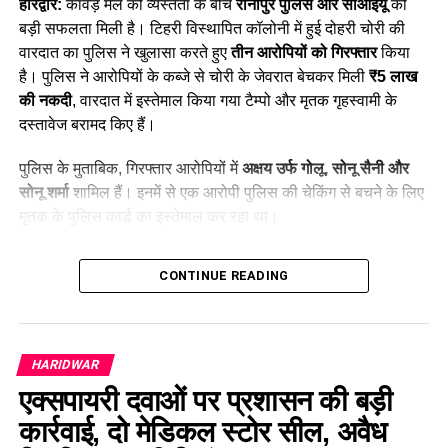
हरिद्वार:
कांवड़ मेले की व्यस्तता के बीच
रानीपुर पुलिस और सीआईयू
को
बड़ी सफलता मिली है। टिहरी विस्थापित कॉलोनी में हुई दोहरी चोरी की
वारदात का पुलिस ने खुलासा करते हुए
तीन आरोपियों को गिरफ्तार
किया
है। पुलिस ने आरोपियों के कब्जे से चोरी के जेवरात बेचकर मिली
₹5 लाख
की नकदी
, वारदात में इस्तेमाल किया गया टैम्पो और मृतक गृहस्वामी के
दस्तावेज बरामद किए हैं।
पुलिस के मुताबिक, गिरफ्तार आरोपियों में
अक्षय उर्फ गोलू, सोनू सैनी और
सोनू शर्मा
शामिल हैं। इनमें से एक आरोपी पुलिस की चेकिंग से बचने के लिए
मृतक के पुलिस कार्ड का इस्तेमाल कर रहा था।
Table of Contents
CONTINUE READING
Haridwar News: 3 शातिर चोर गिरफ्तार; ₹5 लाख कैश बरामद
29 जुलाई की रात हुई थी चोरी
HARIDWAR
CCTV फुटेज से पुलिस को मिला सुराग
एक्सपायरी दवाओं पर प्रशासन की बड़ी
BHEL स्टेडियम के पास से पहला आरोपी गिरफ्तार
कार्रवाई, दो मेडिकल स्टोर सील, अवैध