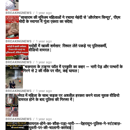
BREAKINGNEWS
1 year ago
“सासाराम की मुस्लिम महिलाओं ने रचाया मेहंदी से ‘ऑपरेशन सिन्दूर’, पीएम
मोदी के स्वागत में गूंजा एकता का संदेश|
BREAKINGNEWS
1 year ago
भदोही में खाकी शर्मसार: रिश्वत लेते पकड़े गए पुलिसकर्मी,
वीडियो वायरल |
BREAKINGNEWS
1 year ago
“चकराता के टाइगर फॉल में प्रकृति का कहर — भारी पेड़ और पत्थरों के
गिरने से 2 की मौके पर मौत, कई घायल |
BREAKINGNEWS
1 year ago
मेरठ में महिला के साथ सड़क पर अश्लील हरकत करने वाला युवक वीडियो
वायरल होने के बाद पुलिस की गिरफ्त में |
BREAKINGNEWS
1 year ago
वायरल-होने-का-शौक-पड़ा-भारी-—-देहरादून-पुलिस-ने-स्टंटबाज़-
युवती-पर-की-चालानी-कार्रवाई |