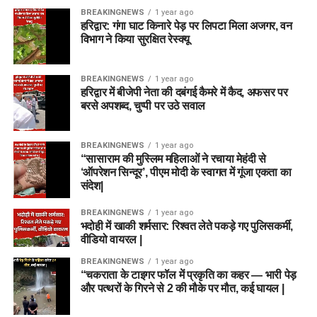
BREAKINGNEWS
1 year ago
हरिद्वार: गंगा घाट किनारे पेड़ पर लिपटा मिला अजगर, वन
विभाग ने किया सुरक्षित रेस्क्यू
BREAKINGNEWS
1 year ago
हरिद्वार में बीजेपी नेता की दबंगई कैमरे में कैद, अफसर पर
बरसे अपशब्द, चुप्पी पर उठे सवाल
BREAKINGNEWS
1 year ago
“सासाराम की मुस्लिम महिलाओं ने रचाया मेहंदी से
‘ऑपरेशन सिन्दूर’, पीएम मोदी के स्वागत में गूंजा एकता का
संदेश|
BREAKINGNEWS
1 year ago
भदोही में खाकी शर्मसार: रिश्वत लेते पकड़े गए पुलिसकर्मी,
वीडियो वायरल |
BREAKINGNEWS
1 year ago
“चकराता के टाइगर फॉल में प्रकृति का कहर — भारी पेड़
और पत्थरों के गिरने से 2 की मौके पर मौत, कई घायल |