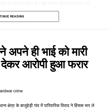
यों को गिरफ्तार किया है। बैंक मैनेजर की शिकायत पर दर्ज
मारी कर आरोपियों को दबोचा।
TINUE READING
फ्तार
12 लाख रुपये की प्लॉट रजिस्ट्री, फर्जी आधार कार्ड, डेबिट
ि ने अपने ही भाई को मारी
ार कार्ड के जरिए खाताधारक के नाम पर
डेबिट कार्ड
हासिल किया
नकदी निकाली। इसी रकम से ज्वेलरी खरीदने, जमीन खरीदने और
 देकर आरोपी हुआ फरार
 क्षेत्र के बाजुहेड़ी गांव में पारिवारिक विवाद ने हिंसक रूप ले