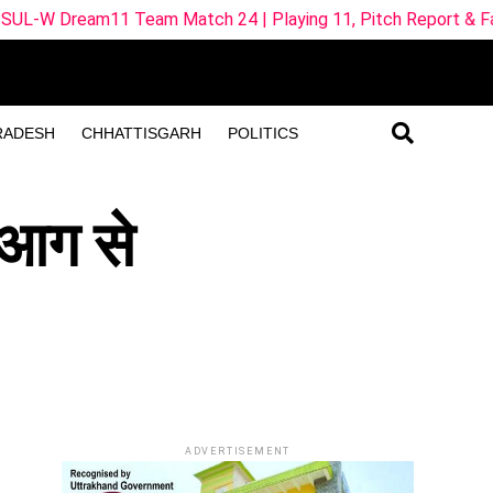
eam Match 24 | Playing 11, Pitch Report & Fantasy Tips
RADESH
CHHATTISGARH
POLITICS
े आग से
ADVERTISEMENT