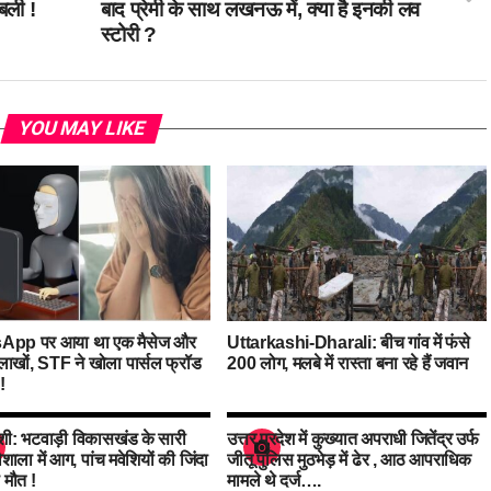
बली !
बाद प्रेमी के साथ लखनऊ में, क्या है इनकी लव
स्टोरी ?
YOU MAY LIKE
App पर आया था एक मैसेज और
Uttarkashi-Dharali: बीच गांव में फंसे
लाखों, STF ने खोला पार्सल फ्रॉड
200 लोग, मलबे में रास्ता बना रहे हैं जवान
!
शी: भटवाड़ी विकासखंड के सारी
उत्तर प्रदेश में कुख्यात अपराधी जितेंद्र उर्फ
 गौशाला में आग, पांच मवेशियों की जिंदा
जीतू पुलिस मुठभेड़ में ढेर , आठ आपराधिक
 मौत !
मामले थे दर्ज….