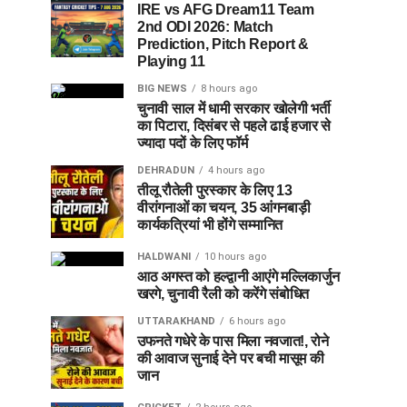
IRE vs AFG Dream11 Team
2nd ODI 2026: Match
Prediction, Pitch Report &
Playing 11
BIG NEWS
8 hours ago
चुनावी साल में धामी सरकार खोलेगी भर्ती
का पिटारा, दिसंबर से पहले ढाई हजार से
ज्यादा पदों के लिए फॉर्म
DEHRADUN
4 hours ago
तीलू रौतेली पुरस्कार के लिए 13
वीरांगनाओं का चयन, 35 आंगनबाड़ी
कार्यकत्रियां भी होंगे सम्मानित
HALDWANI
10 hours ago
आठ अगस्त को हल्द्वानी आएंगे मल्लिकार्जुन
खरगे, चुनावी रैली को करेंगे संबोधित
UTTARAKHAND
6 hours ago
उफनते गधेरे के पास मिला नवजात!, रोने
की आवाज सुनाई देने पर बची मासूम की
जान