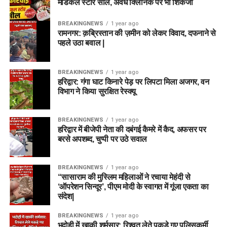
मेडिकल स्टोर सील, अवैध क्लिनिक पर भी शिकंजा
BREAKINGNEWS
1 year ago
रामनगर: क़ब्रिस्तान की ज़मीन को लेकर विवाद, दफनाने से
पहले उठा बवाल |
BREAKINGNEWS
1 year ago
हरिद्वार: गंगा घाट किनारे पेड़ पर लिपटा मिला अजगर, वन
विभाग ने किया सुरक्षित रेस्क्यू
BREAKINGNEWS
1 year ago
हरिद्वार में बीजेपी नेता की दबंगई कैमरे में कैद, अफसर पर
बरसे अपशब्द, चुप्पी पर उठे सवाल
BREAKINGNEWS
1 year ago
“सासाराम की मुस्लिम महिलाओं ने रचाया मेहंदी से
‘ऑपरेशन सिन्दूर’, पीएम मोदी के स्वागत में गूंजा एकता का
संदेश|
BREAKINGNEWS
1 year ago
भदोही में खाकी शर्मसार: रिश्वत लेते पकड़े गए पुलिसकर्मी,