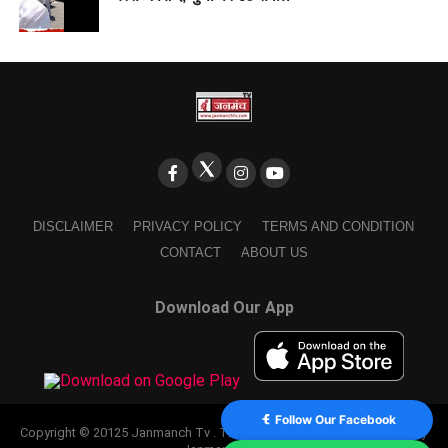
DISCLAIMER
PRIVACY POLICY
TERMS AND CONDITION
CONTACT
ABOUT US
Download Our App
Follow Our Facebook
Copyright © 20125 Janmanch Tv . Theme by SSDIGIMARK. powered by