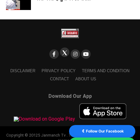
DISCLAIMER
PRIVACY POLICY
TERMS AND CONDITION
CONTACT
ABOUT US
Download Our App
Follow Our Facebook
Copyright © 20125 Janmanch Tv . Theme by SSDIGIMARK. powered by