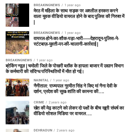
BREAKINGNEWS
1 year ago
मेरठ में महिला के साथ सड़क पर अश्लील हरकत करने
वाला युवक वीडियो वायरल होने के बाद पुलिस की गिरफ्त में
|
BREAKINGNEWS
1 year ago
वायरल-होने-का-शौक-पड़ा-भारी-—-देहरादून-पुलिस-ने-
स्टंटबाज़-युवती-पर-की-चालानी-कार्रवाई |
BREAKINGNEWS
1 year ago
ब्रेकिंग न्यूज़ | चमोली जिले के पोखरी ब्लॉक के हापला बाजार में उद्यान विभाग
के कर्मचारी की संदिग्ध परिस्थितियों में मौत हो गई।
NAINITAL
1 year ago
नैनीताल: राज्यपाल गुरमीत सिंह ने किए मां नैना देवी के
दर्शन, प्रदेश की सुख-शांति की कामना की….
CRIME
2 years ago
खेत की मेढ़ काटने को लेकर दो पक्षों के बीच खूनी संघर्ष का
वीडियो सोशल मिडिया पर वायरल….
DEHRADUN
2 years ago