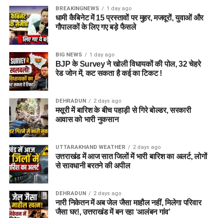
BREAKINGNEWS
1 day ago
आलंबन गांव विकसित करने के लिए करीब 5 एकड़ जमीन की आवश्यकता
धामी कैबिनेट में 15 प्रस्तावों पर मुहर, मजदूरों, युवाओं और
बताई गई है। विभाग की पहली प्राथमिकता देहरादून जिले या उसके
गौपालकों के लिए गए बड़े फैसले
आसपास जमीन तलाशने की थी, लेकिन फिलहाल उपयुक्त जमीन उपलब्ध
नहीं हो पाई है। अब विभाग की ओर से हरिद्वार और आसपास के क्षेत्रों में
BIG NEWS
1 day ago
जमीन की तलाश की जा रही है। अधिकारियों को उम्मीद है कि हरिद्वार में
BJP के Survey ने खोली विधायकों की पोल, 32 चेहरे
इसके लिए उपयुक्त जमीन मिल सकती है।
रेड जोन में, कट सकता है कई का टिकट !
इसके अलावा उत्तरकाशी जिले के चिन्यालीसौड़ में भी एक जमीन को लेकर
DEHRADUN
2 days ago
संभावनाएं देखी जा रही हैं। विभाग यह जांच कर रहा है कि वहां की जमीन
मसूरी में बारिश के बीच पहाड़ी से गिरे बोल्डर, सरकारी
और परिस्थितियां आलंबन गांव के निर्माण के लिए उपयुक्त हैं या नहीं।
आवास को भारी नुकसान
महिलाओं और बच्चों को मिलेगा नया जीवन
UTTARAKHAND WEATHER
2 days ago
उत्तराखंड में आज सात जिलों में भारी बारिश का अलर्ट, लोगों
आलंबन गांव की यह योजना सिर्फ एक नया भवन या परिसर तैयार करने की
से सावधानी बरतने की अपील
कवायद नहीं है, बल्कि नारी निकेतन में रहने वाली महिलाओं और बच्चों के
प्रति सोच में बदलाव की कोशिश भी है।
DEHRADUN
2 days ago
नारी निकेतन में अब जेल जैसा माहौल नहीं, मिलेगा परिवार
अगर यह योजना धरातल पर उतरती है तो संस्थागत जीवन की जगह उन्हें
जैसा घर!, उत्तराखंड में बन रहा ‘आलंबन गांव’
परिवार जैसा माहौल, बेहतर स्वतंत्रता और सामाजिक वातावरण मिल