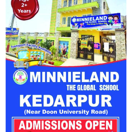
महिला सशक्तिकरण एवं बाल विकास विभाग की ओर से इसके लिए ‘आलंबन
गांव’ विकसित करने की योजना तैयार की जा रही है। इस योजना का उद्देश्य
नारी निकेतन में रहने वाली महिलाओं और बच्चों को सुरक्षित माहौल के साथ-
साथ घर जैसा अपनापन और स्वतंत्रता देना है।
उत्तराखंड में बन रहा ‘आलंबन गांव’
महिला सशक्तिकरण एवं बाल विकास विभाग
के निदेशक आईएएस बंशीलाल
राणा के मुताबिक, नारी निकेतन में आने वाली कई महिलाएं और बच्चे खुद को
एक बंद संस्थान या जेल जैसी जगह पर महसूस करते हैं। यही वजह है कि
कई बार बच्चे वहां से निकलने या भागने की कोशिश तक करने लगते हैं।
इसी समस्या को ध्यान में रखते हुए विभाग अब ऐसा इंफ्रास्ट्रक्चर तैयार
करने की दिशा में काम कर रहा है, जहां रहने वाले लोगों को संस्थागत माहौल
के बजाय परिवार जैसा वातावरण मिल सके।
16 घरों में मिलेगा परिवार जैसा माहौल
प्रस्तावित आलंबन गांव में कॉटेज और छोटे घर विकसित किए जाएंगे। यहां