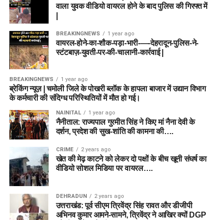
वाला युवक वीडियो वायरल होने के बाद पुलिस की गिरफ्त में
|
BREAKINGNEWS
1 year ago
वायरल-होने-का-शौक-पड़ा-भारी-—-देहरादून-पुलिस-ने-
स्टंटबाज़-युवती-पर-की-चालानी-कार्रवाई |
BREAKINGNEWS
1 year ago
ब्रेकिंग न्यूज़ | चमोली जिले के पोखरी ब्लॉक के हापला बाजार में उद्यान विभाग
के कर्मचारी की संदिग्ध परिस्थितियों में मौत हो गई।
NAINITAL
1 year ago
नैनीताल: राज्यपाल गुरमीत सिंह ने किए मां नैना देवी के
दर्शन, प्रदेश की सुख-शांति की कामना की….
CRIME
2 years ago
खेत की मेढ़ काटने को लेकर दो पक्षों के बीच खूनी संघर्ष का
वीडियो सोशल मिडिया पर वायरल….
DEHRADUN
2 years ago
उत्तराखंड: पूर्व सीएम त्रिवेंद्र सिंह रावत और डीजीपी
अभिनव कुमार आमने-सामने, त्रिवेंद्र ने आखिर क्यों DGP