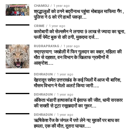
CHAMOLI
1 year ago
श्रद्धालुओं को ठगने बद्रीनाथ पहुंचा मोबाइल माफिया गैंग ,
पुलिस ने 6 को रंगे हाथों पकड़ा…
CRIME
1 year ago
कारोबारी को सेल्समैन ने लगाया 9 लाख से ज्यादा का चूना,
फर्जी पेमेंट बुक से की ठगी, मुकदमा दर्ज…
RUDRAPRAYAG
1 year ago
रुद्रप्रयाग: जखोली में फिर गुलदार का कहर, महिला की
मौत से दहशत, वन विभाग के खिलाफ ग्रामीणों में
आक्रोश….
DEHRADUN
1 year ago
देहरादून समेत उत्तराखंड के कई जिलों में आज भी बारिश,
मौसम विभाग ने येलो अलर्ट किया जारी….
DEHRADUN
1 year ago
अंकिता भंडारी हत्याकांड में इंसाफ की जीत, धामी सरकार
की सख्ती से टूटा रसूखदारों का गुरूर…
DEHRADUN
1 year ago
ऋषिकेश रेंज के जंगल में पत्ते लेने गए युवकों पर बाघ का
हमला, एक की मौत, दूसरा घायल….