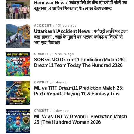
Haridwar News: कांवड़ मेले के बीच दो घरों में चोरी का
खुलासा, 3 शातिर गिरफ्तार; ₹5 लाख कैश बरामद
जेल नहीं, रेजिडेंशियल कॉम्प्लेक्स जैसा
होगा माहौल
ACCIDENT
13 hours ago
Uttarkashi Accident News : गंगोत्री हाईवे पर टला
आलंबन गांव की सबसे खास बात यही होगी कि यहां रहने वाली महिलाओं
बड़ा हादसा , खाई के मुहाने पर अटका कांवड़ यात्रियों से
और बच्चों को यह महसूस न हो कि वे किसी जेल या बंद संस्थान में रह रहे
भरा एक पिकअप
हैं। इसके बजाय पूरा परिसर एक रेजिडेंशियल कॉम्प्लेक्स की तरह विकसित
CRICKET
19 hours ago
किया जाएगा, जहां सुरक्षा के साथ रहने, पढ़ाई, दैनिक जीवन और सामाजिक
SOB vs MO Dream11 Prediction Match 26:
विकास से जुड़ी सुविधाएं उपलब्ध होंगी।
Dream11 Team Today The Hundred 2026
परिसर को आधुनिक सुविधाओं से लैस करने की योजना है। यहां आंगनबाड़ी
CRICKET
1 day ago
केंद्र भी खोले जाएंगे। जरूरत पड़ने पर प्राथमिक विद्यालय की सुविधा भी
ML vs TRT Dream11 Prediction Match 25:
उपलब्ध कराई जा सकती है। इस पहल का मकसद सिर्फ महिलाओं और
Pitch Report, Playing 11 & Fantasy Tips
बच्चों को रहने की जगह देना नहीं, बल्कि उन्हें ऐसा वातावरण उपलब्ध कराना
है, जहां वे खुद को सुरक्षित, सम्मानित और परिवार का हिस्सा महसूस कर
CRICKET
1 day ago
सकें।
ML-W vs TRT-W Dream11 Prediction Match
25 | The Hundred Women 2026
5 एकड़ जमीन की हो रही है तलाश