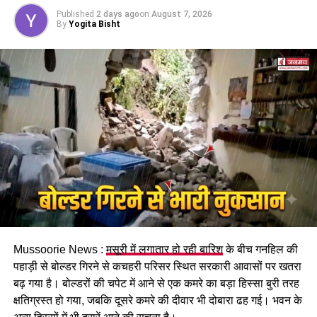
होगा। पुरुष और महिला कर्मचारियों को समान काम के लिए समान
Published
2 days ago
on
August 7, 2026
मजदूरी का प्रावधान भी किया गया है।
By
Yogita Bisht
पढ़े धामी कैबिनेट के प्रमुख फैसले
Mussoorie News :
मसूरी में लगातार हो रही बारिश
के बीच गनहिल की
GST संशोधित अध्यादेश को मंजूरी।
पहाड़ी से बोल्डर गिरने से कचहरी परिसर स्थित सरकारी आवासों पर खतरा
नैनीताल हाईकोर्ट के लिए हल्द्वानी गौलापार में 30 हेक्टेयर जमीन
बढ़ गया है। बोल्डरों की चपेट में आने से एक कमरे का बड़ा हिस्सा बुरी तरह
देने का फैसला।
क्षतिग्रस्त हो गया, जबकि दूसरे कमरे की दीवार भी दोबारा ढह गई। भवन के