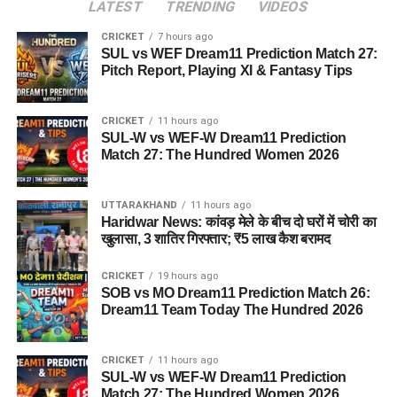
LATEST
TRENDING
VIDEOS
CRICKET
7 hours ago
SUL vs WEF Dream11 Prediction Match 27:
Pitch Report, Playing XI & Fantasy Tips
CRICKET
11 hours ago
SUL-W vs WEF-W Dream11 Prediction
Match 27: The Hundred Women 2026
UTTARAKHAND
11 hours ago
Haridwar News: कांवड़ मेले के बीच दो घरों में चोरी का
खुलासा, 3 शातिर गिरफ्तार; ₹5 लाख कैश बरामद
CRICKET
19 hours ago
SOB vs MO Dream11 Prediction Match 26:
Dream11 Team Today The Hundred 2026
CRICKET
11 hours ago
SUL-W vs WEF-W Dream11 Prediction
Match 27: The Hundred Women 2026