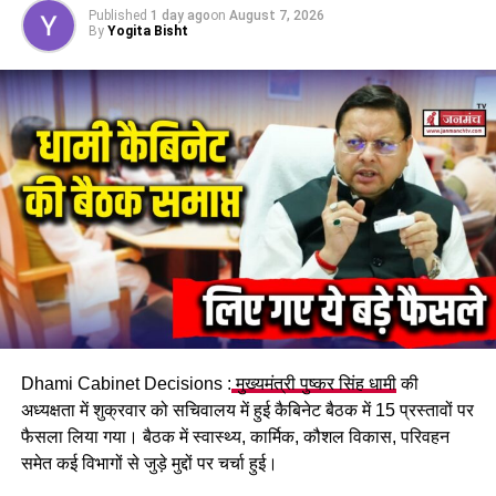
Published
1 day ago
on
August 7, 2026
UP NEXT
By
Yogita Bisht
उत्तराखंड में आज भारी बारिश, कई जिलों में अलर्ट जारी
DON'T MISS
अहमदाबाद विमान हादसा: उत्तराखंड CM पुष्कर सिंह धामी ने जताया
गहरा शोक
Dhami Cabinet Decisions :
मुख्यमंत्री पुष्कर सिंह धामी
की
अध्यक्षता में शुक्रवार को सचिवालय में हुई कैबिनेट बैठक में 15 प्रस्तावों पर
फैसला लिया गया। बैठक में स्वास्थ्य, कार्मिक, कौशल विकास, परिवहन
समेत कई विभागों से जुड़े मुद्दों पर चर्चा हुई।