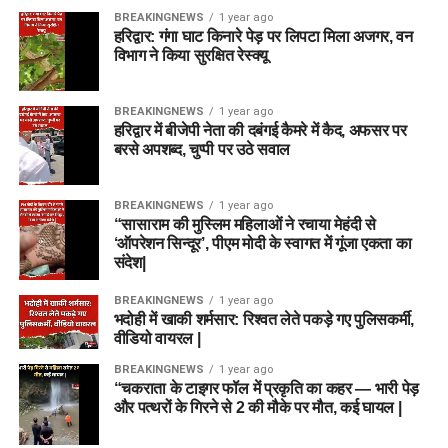
BREAKINGNEWS
1 year ago
हरिद्वार: गंगा घाट किनारे पेड़ पर लिपटा मिला अजगर, वन
विभाग ने किया सुरक्षित रेस्क्यू
BREAKINGNEWS
1 year ago
हरिद्वार में बीजेपी नेता की दबंगई कैमरे में कैद, अफसर पर
बरसे अपशब्द, चुप्पी पर उठे सवाल
BREAKINGNEWS
1 year ago
“सासाराम की मुस्लिम महिलाओं ने रचाया मेहंदी से
‘ऑपरेशन सिन्दूर’, पीएम मोदी के स्वागत में गूंजा एकता का
संदेश|
BREAKINGNEWS
1 year ago
भदोही में खाकी शर्मसार: रिश्वत लेते पकड़े गए पुलिसकर्मी,
वीडियो वायरल |
BREAKINGNEWS
1 year ago
“चकराता के टाइगर फॉल में प्रकृति का कहर — भारी पेड़
और पत्थरों के गिरने से 2 की मौके पर मौत, कई घायल |