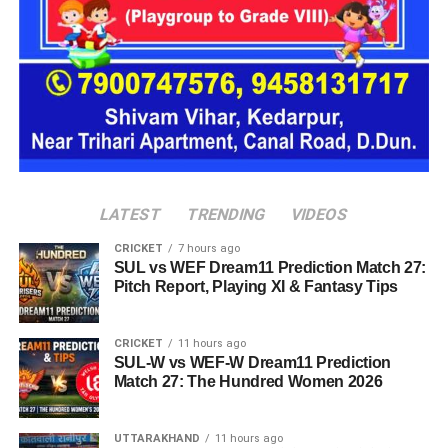
एक परिवार की तर्ज पर लोगों को रखा जाएगा। योजना के मुताबिक, एक
यूनिट में करीब दो महिलाएं, चार बच्चे और एक किशोरी को शामिल किया
जाएगा। इस तरह उन्हें एक परिवार की तरह साथ रहने का अवसर मिलेगा।
हर यूनिट में अलग किचन जैसी सुविधाएं भी होंगी, ताकि वहां रहने वाली
महिलाओं और बच्चों को रोजमर्रा के जीवन में ज्यादा स्वतंत्रता और जिम्मेदारी
का अनुभव हो सके। प्रस्तावित परिसर में कुल 16 घर विकसित किए
जाएंगे, जिनमें करीब 88 लोगों के रहने की व्यवस्था होगी।
LATEST
TRENDING
VIDEOS
CRICKET
7 hours ago
SUL vs WEF Dream11 Prediction Match 27:
Pitch Report, Playing XI & Fantasy Tips
CRICKET
11 hours ago
SUL-W vs WEF-W Dream11 Prediction
Match 27: The Hundred Women 2026
UTTARAKHAND
11 hours ago