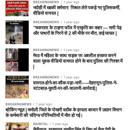
BREAKINGNEWS
1 year ago
भदोही में खाकी शर्मसार: रिश्वत लेते पकड़े गए पुलिसकर्मी,
वीडियो वायरल |
BREAKINGNEWS
1 year ago
“चकराता के टाइगर फॉल में प्रकृति का कहर — भारी पेड़
और पत्थरों के गिरने से 2 की मौके पर मौत, कई घायल |
BREAKINGNEWS
1 year ago
मेरठ में महिला के साथ सड़क पर अश्लील हरकत करने
वाला युवक वीडियो वायरल होने के बाद पुलिस की गिरफ्त में
|
BREAKINGNEWS
1 year ago
वायरल-होने-का-शौक-पड़ा-भारी-—-देहरादून-पुलिस-ने-
स्टंटबाज़-युवती-पर-की-चालानी-कार्रवाई |
BREAKINGNEWS
1 year ago
ब्रेकिंग न्यूज़ | चमोली जिले के पोखरी ब्लॉक के हापला बाजार में उद्यान विभाग
के कर्मचारी की संदिग्ध परिस्थितियों में मौत हो गई।
NAINITAL
1 year ago
नैनीताल: राज्यपाल गुरमीत सिंह ने किए मां नैना देवी के