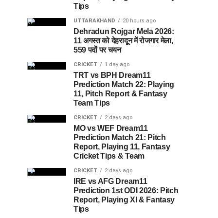
Tips
UTTARAKHAND
20 hours ago
Dehradun Rojgar Mela 2026:
11 अगस्त को देहरादून में रोजगार मेला,
559 पदों पर चयन
CRICKET
1 day ago
TRT vs BPH Dream11
Prediction Match 22: Playing
11, Pitch Report & Fantasy
Team Tips
CRICKET
2 days ago
MO vs WEF Dream11
Prediction Match 21: Pitch
Report, Playing 11, Fantasy
Cricket Tips & Team
CRICKET
2 days ago
IRE vs AFG Dream11
Prediction 1st ODI 2026: Pitch
Report, Playing XI & Fantasy
Tips