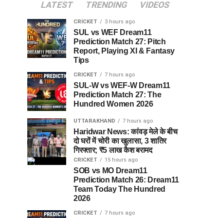
LATEST
TRENDING
VIDEOS
CRICKET
3 hours ago
SUL vs WEF Dream11
Prediction Match 27: Pitch
Report, Playing XI & Fantasy
Tips
CRICKET
7 hours ago
SUL-W vs WEF-W Dream11
Prediction Match 27: The
Hundred Women 2026
UTTARAKHAND
7 hours ago
Haridwar News: कांवड़ मेले के बीच
दो घरों में चोरी का खुलासा, 3 शातिर
गिरफ्तार; ₹5 लाख कैश बरामद
CRICKET
15 hours ago
SOB vs MO Dream11
Prediction Match 26: Dream11
Team Today The Hundred
2026
CRICKET
7 hours ago