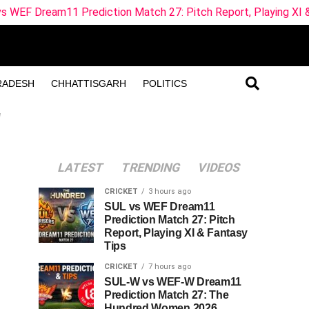
11 Prediction Match 27: Pitch Report, Playing XI & Fantasy Ti
RADESH
CHHATTISGARH
POLITICS
"
LATEST
TRENDING
VIDEOS
CRICKET
3 hours ago
SUL vs WEF Dream11
Prediction Match 27: Pitch
Report, Playing XI & Fantasy
Tips
CRICKET
7 hours ago
SUL-W vs WEF-W Dream11
Prediction Match 27: The
Hundred Women 2026