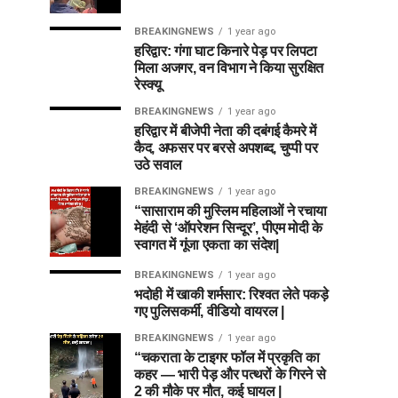
BREAKINGNEWS
1 year ago
हरिद्वार: गंगा घाट किनारे पेड़ पर लिपटा
मिला अजगर, वन विभाग ने किया सुरक्षित
रेस्क्यू
BREAKINGNEWS
1 year ago
हरिद्वार में बीजेपी नेता की दबंगई कैमरे में
कैद, अफसर पर बरसे अपशब्द, चुप्पी पर
उठे सवाल
BREAKINGNEWS
1 year ago
“सासाराम की मुस्लिम महिलाओं ने रचाया
मेहंदी से ‘ऑपरेशन सिन्दूर’, पीएम मोदी के
स्वागत में गूंजा एकता का संदेश|
BREAKINGNEWS
1 year ago
भदोही में खाकी शर्मसार: रिश्वत लेते पकड़े
गए पुलिसकर्मी, वीडियो वायरल |
BREAKINGNEWS
1 year ago
“चकराता के टाइगर फॉल में प्रकृति का
कहर — भारी पेड़ और पत्थरों के गिरने से
2 की मौके पर मौत, कई घायल |