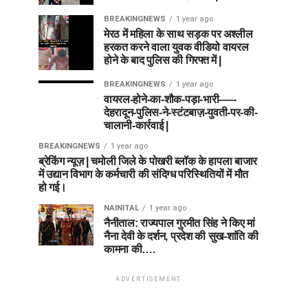
BREAKINGNEWS
1 year ago
मेरठ में महिला के साथ सड़क पर अश्लील
हरकत करने वाला युवक वीडियो वायरल
होने के बाद पुलिस की गिरफ्त में |
BREAKINGNEWS
1 year ago
वायरल-होने-का-शौक-पड़ा-भारी-—-
देहरादून-पुलिस-ने-स्टंटबाज़-युवती-पर-की-
चालानी-कार्रवाई |
BREAKINGNEWS
1 year ago
ब्रेकिंग न्यूज़ | चमोली जिले के पोखरी ब्लॉक के हापला बाजार
में उद्यान विभाग के कर्मचारी की संदिग्ध परिस्थितियों में मौत
हो गई।
NAINITAL
1 year ago
नैनीताल: राज्यपाल गुरमीत सिंह ने किए मां
नैना देवी के दर्शन, प्रदेश की सुख-शांति की
कामना की….
ADVERTISEMENT