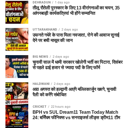
हुआ?
DEHRADUN
1 day ago
तीलू रौतेली पुरस्कार के लिए 13 वीरांगनाओं का चयन, 35
तलाशी के दौरान आरोपी के पास से सेना की वर्दी, बैज, कैप और वॉकी-टॉकी
आंगनबाड़ी कार्यकत्रियां भी होंगे सम्मानित
बरामद किए गए हैं।
UTTARAKHAND
2 days ago
ML vs TRT Dream11 Prediction Match 25: Pitch
उफनते गधेरे के पास मिला नवजात!, रोने की आवाज सुनाई
Report, Playing 11 & Fantasy Tips
देने पर बची मासूम की जान
ML-W vs TRT-W Dream11 Prediction Match 25 |
The Hundred Women 2026
BIG NEWS
2 days ago
चुनावी साल में धामी सरकार खोलेगी भर्ती का पिटारा, दिसंबर
धामी कैबिनेट में 15 प्रस्तावों पर मुहर, मजदूरों, युवाओं और
से पहले ढाई हजार से ज्यादा पदों के लिए फॉर्म
गौपालकों के लिए गए बड़े फैसले
BJP के Survey ने खोली विधायकों की पोल, 32 चेहरे रेड जोन
HALDWANI
2 days ago
आठ अगस्त को हल्द्वानी आएंगे मल्लिकार्जुन खरगे, चुनावी
में, कट सकता है कई का टिकट !
रैली को करेंगे संबोधित
मसूरी में बारिश के बीच पहाड़ी से गिरे बोल्डर, सरकारी आवास को
भारी नुकसान
CRICKET
22 hours ago
BPH vs SUL Dream11 Team Today Match
24: बर्मिंघम फीनिक्स vs सनराइजर्स लीड्स ड्रीम11 टीम