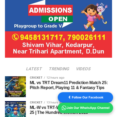
LATEST
TRENDING
VIDEOS
CRICKET
12 hours ago
ML vs TRT Dream11 Prediction Match 25:
Pitch Report, Playing 11 & Fantasy Tips
Follow Our Facebook
CRICKET
13 hours ago
ML-W vs TRT-W Dream11 Prediction Match
Join Our WhatsApp Channel
25 | The Hundred Women 2026