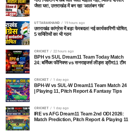
नारी निकेतन में अब जेल जैसा माहौल नहीं, मिलेगा परिवार
जैसा घर!, उत्तराखंड में बन रहा ‘आलंबन गांव’
2. आरोपी पर क्या आरोप हैं?
आरोपी पर खुद को केंद्र सरकार, गृह मंत्रालय, रक्षा मंत्रालय और भारतीय
UTTARAKHAND
19 hours ago
सेना का वरिष्ठ अधिकारी बताकर लोगों से ठगी करने का आरोप है।
उत्तराखंड कांग्रेस में बड़ा फेरबदल! नई कार्यकारिणी घोषित,
5 समितियों का भी गठन
3. शिकायत किसने दर्ज कराई थी?
CRICKET
22 hours ago
दिल्ली निवासी एक युवती ने शिकायत दर्ज कराई थी। आरोप है कि आरोपी ने
BPH vs SUL Dream11 Team Today Match
प्रभावशाली सरकारी संपर्कों का झांसा देकर उससे करीब 4.5 लाख रुपये
24: बर्मिंघम फीनिक्स vs सनराइजर्स लीड्स ड्रीम11 टीम
ठग लिए।
CRICKET
1 day ago
4. आरोपी लोगों को कैसे झांसे में लेता था?
BPH-W vs SUL-W Dream11 Team Match 24
| Playing 11, Pitch Report & Fantasy Tips
पुलिस के अनुसार, आरोपी अलग-अलग लोगों के सामने अपनी पहचान
बदलता था और खुद को कभी गृह मंत्रालय, कभी रक्षा मंत्रालय तो कभी
CRICKET
1 day ago
सेना का वरिष्ठ अधिकारी बताकर लोगों का भरोसा जीतता था।
IRE vs AFG Dream11 Team 2nd ODI 2026:
Match Prediction, Pitch Report & Playing 11
5. पुलिस को आरोपी के पास से क्या बरामद