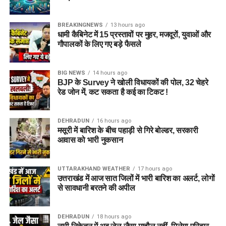
पुलिस द्वारा की गई तलाशी में आरोपी के पास से सेना की वर्दी, बैज, कैप और
वॉकी-टॉकी बरामद किए गए हैं। शुरुआती जांच के अनुसार, इन वस्तुओं का
BREAKINGNEWS
13 hours ago
इस्तेमाल वो लोगों का भरोसा जीतने और खुद को प्रभावशाली अधिकारी
धामी कैबिनेट में 15 प्रस्तावों पर मुहर, मजदूरों, युवाओं और
साबित करने के लिए करता था।
गौपालकों के लिए गए बड़े फैसले
पुलिस मामले की जांच में जुटी
BIG NEWS
14 hours ago
BJP के Survey ने खोली विधायकों की पोल, 32 चेहरे
फिलहाल पुलिस ने मामला दर्ज कर जांच आगे बढ़ा दी है। अधिकारियों का
रेड जोन में, कट सकता है कई का टिकट !
कहना है कि जांच के दौरान यदि अन्य पीड़ित सामने आते हैं तो उनके बयान
भी दर्ज किए जाएंगे और मामले के सभी पहलुओं की गहन पड़ताल की जाएगी।
DEHRADUN
16 hours ago
FAQs (EX Ias Son Yashvardhan Arrested)
मसूरी में बारिश के बीच पहाड़ी से गिरे बोल्डर, सरकारी
आवास को भारी नुकसान
1. क्या देहरादून पुलिस ने पूर्व मुख्य सचिव के बेटे
को गिरफ्तार किया है ?
UTTARAKHAND WEATHER
17 hours ago
उत्तराखंड में आज सात जिलों में भारी बारिश का अलर्ट, लोगों
से सावधानी बरतने की अपील
हां देहरादून पुलिस ने यशवर्धन नाम के युवक को गिरफ्तार किया है, जो
उत्तराखंड के पूर्व मुख्य सचिव और पूर्व आईएएस अधिकारी का बेटा बताया जा
रहा है।
DEHRADUN
18 hours ago