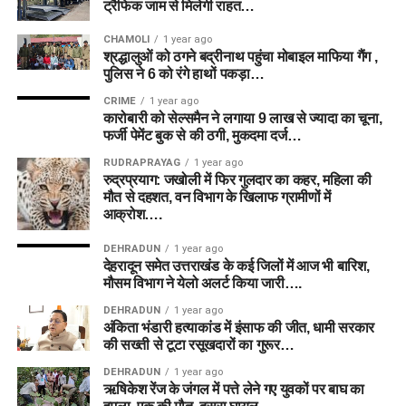
ट्रैफिक जाम से मिलेगी राहत…
CHAMOLI
1 year ago
श्रद्धालुओं को ठगने बद्रीनाथ पहुंचा मोबाइल माफिया गैंग ,
पुलिस ने 6 को रंगे हाथों पकड़ा…
CRIME
1 year ago
कारोबारी को सेल्समैन ने लगाया 9 लाख से ज्यादा का चूना,
फर्जी पेमेंट बुक से की ठगी, मुकदमा दर्ज…
RUDRAPRAYAG
1 year ago
रुद्रप्रयाग: जखोली में फिर गुलदार का कहर, महिला की
मौत से दहशत, वन विभाग के खिलाफ ग्रामीणों में
आक्रोश….
DEHRADUN
1 year ago
देहरादून समेत उत्तराखंड के कई जिलों में आज भी बारिश,
मौसम विभाग ने येलो अलर्ट किया जारी….
DEHRADUN
1 year ago
अंकिता भंडारी हत्याकांड में इंसाफ की जीत, धामी सरकार
की सख्ती से टूटा रसूखदारों का गुरूर…
DEHRADUN
1 year ago
ऋषिकेश रेंज के जंगल में पत्ते लेने गए युवकों पर बाघ का