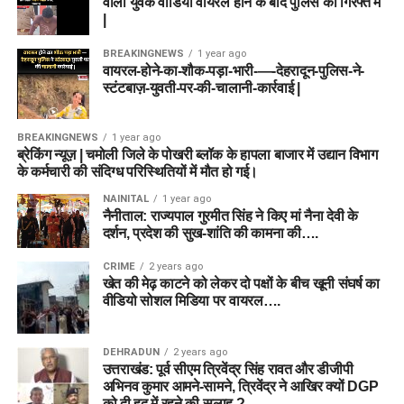
वाला युवक वीडियो वायरल होने के बाद पुलिस की गिरफ्त में
|
BREAKINGNEWS
1 year ago
वायरल-होने-का-शौक-पड़ा-भारी-—-देहरादून-पुलिस-ने-
स्टंटबाज़-युवती-पर-की-चालानी-कार्रवाई |
BREAKINGNEWS
1 year ago
ब्रेकिंग न्यूज़ | चमोली जिले के पोखरी ब्लॉक के हापला बाजार में उद्यान विभाग
के कर्मचारी की संदिग्ध परिस्थितियों में मौत हो गई।
NAINITAL
1 year ago
नैनीताल: राज्यपाल गुरमीत सिंह ने किए मां नैना देवी के
दर्शन, प्रदेश की सुख-शांति की कामना की….
CRIME
2 years ago
खेत की मेढ़ काटने को लेकर दो पक्षों के बीच खूनी संघर्ष का
वीडियो सोशल मिडिया पर वायरल….
DEHRADUN
2 years ago
उत्तराखंड: पूर्व सीएम त्रिवेंद्र सिंह रावत और डीजीपी
अभिनव कुमार आमने-सामने, त्रिवेंद्र ने आखिर क्यों DGP
को दी हद में रहने की सलाह ?