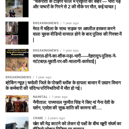
“चकराता के टाइगर फॉल में प्रकृति का कहर — भारी पेड़
और पत्थरों के गिरने से 2 की मौके पर मौत, कई घायल |
BREAKINGNEWS
1 year ago
मेरठ में महिला के साथ सड़क पर अश्लील हरकत करने
वाला युवक वीडियो वायरल होने के बाद पुलिस की गिरफ्त में
|
BREAKINGNEWS
1 year ago
वायरल-होने-का-शौक-पड़ा-भारी-—-देहरादून-पुलिस-ने-
स्टंटबाज़-युवती-पर-की-चालानी-कार्रवाई |
BREAKINGNEWS
1 year ago
ब्रेकिंग न्यूज़ | चमोली जिले के पोखरी ब्लॉक के हापला बाजार में उद्यान विभाग
के कर्मचारी की संदिग्ध परिस्थितियों में मौत हो गई।
NAINITAL
1 year ago
नैनीताल: राज्यपाल गुरमीत सिंह ने किए मां नैना देवी के
दर्शन, प्रदेश की सुख-शांति की कामना की….
CRIME
2 years ago
खेत की मेढ़ काटने को लेकर दो पक्षों के बीच खूनी संघर्ष का