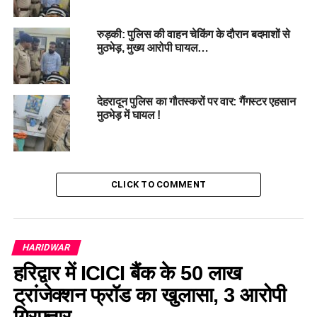
#Encounter #
Police #
Gangsters #
Firefight #
Arrest
रुड़की: पुलिस की वाहन चेकिंग के दौरान बदमाशों से
मुठभेड़, मुख्य आरोपी घायल…
RELATED TOPICS:
ARREST
ENCOUNTER
FIREFIGHT.
GANGSTERS
POLICE
UP NEXT
देहरादून पुलिस का गौतस्करों पर वार: गैंगस्टर एहसान
उत्तराखंड कैबिनेट आज: 2347 चतुर्थ श्रेणी कर्मचारियों की भर्ती को
मुठभेड़ में घायल !
मिल सकती है मंजूरी…
DON'T MISS
माणा रेस्क्यू ऑपरेशन समाप्त: तीन दिनों तक चले अभियान में 46 लोगों
को बचाया, 8 शव बरामद…
CLICK TO COMMENT
HARIDWAR
हरिद्वार में ICICI बैंक के 50 लाख
ट्रांजेक्शन फ्रॉड का खुलासा, 3 आरोपी
गिरफ्तार