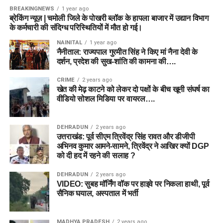
BREAKINGNEWS
1 year ago
ब्रेकिंग न्यूज़ | चमोली जिले के पोखरी ब्लॉक के हापला बाजार में उद्यान विभाग
के कर्मचारी की संदिग्ध परिस्थितियों में मौत हो गई।
NAINITAL
1 year ago
नैनीताल: राज्यपाल गुरमीत सिंह ने किए मां नैना देवी के
दर्शन, प्रदेश की सुख-शांति की कामना की….
CRIME
2 years ago
खेत की मेढ़ काटने को लेकर दो पक्षों के बीच खूनी संघर्ष का
वीडियो सोशल मिडिया पर वायरल….
DEHRADUN
2 years ago
उत्तराखंड: पूर्व सीएम त्रिवेंद्र सिंह रावत और डीजीपी
अभिनव कुमार आमने-सामने, त्रिवेंद्र ने आखिर क्यों DGP
को दी हद में रहने की सलाह ?
DEHRADUN
2 years ago
VIDEO: सुबह मॉर्निंग वॉक पर हाइवे पर निकला हाथी, पूर्व
सैनिक घयाल, अस्पताल में भर्ती
MADHYA PRADESH
2 years ago