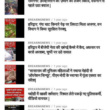
रामनगर: क़ब्रिस्तान की ज़मीन को लेकर विवाद, दफनाने से
पहले उठा बवाल |
BREAKINGNEWS
1 year ago
हरिद्वार: गंगा घाट किनारे पेड़ पर लिपटा मिला अजगर, वन
विभाग ने किया सुरक्षित रेस्क्यू
BREAKINGNEWS
1 year ago
हरिद्वार में बीजेपी नेता की दबंगई कैमरे में कैद, अफसर पर
बरसे अपशब्द, चुप्पी पर उठे सवाल
BREAKINGNEWS
1 year ago
“सासाराम की मुस्लिम महिलाओं ने रचाया मेहंदी से
‘ऑपरेशन सिन्दूर’, पीएम मोदी के स्वागत में गूंजा एकता का
संदेश|
BREAKINGNEWS
1 year ago
भदोही में खाकी शर्मसार: रिश्वत लेते पकड़े गए पुलिसकर्मी,
वीडियो वायरल |
BREAKINGNEWS
1 year ago