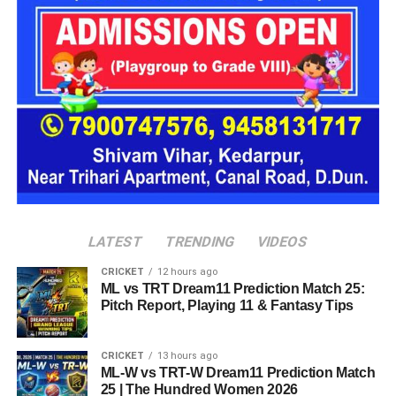
पूछताछ में ये बात सामने आई कि आरोपी अलग-अलग लोगों के सामने अपनी
पहचान बदलता था। कभी वो खुद को गृह मंत्रालय का अधिकारी बताता,
कभी रक्षा मंत्रालय से जुड़ा अफसर और कभी भारतीय सेना का वरिष्ठ
अधिकारी होने का दावा करता था।
देहरादून पुलिस ने किया गिरफ्तार
देहरादून पुलिस
को ये भी जानकारी मिली है कि वो कई होटलों में ठहरने के
बाद भुगतान किए बिना चला जाता था और होटल कर्मचारियों व सुरक्षा
कर्मियों के साथ भी कथित तौर पर धोखाधड़ी करता था।
LATEST
TRENDING
VIDEOS
CRICKET
12 hours ago
ML vs TRT Dream11 Prediction Match 25:
Pitch Report, Playing 11 & Fantasy Tips
CRICKET
13 hours ago
ML-W vs TRT-W Dream11 Prediction Match
25 | The Hundred Women 2026