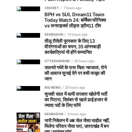
CRICKET
7 hours ago
BPH vs SUL Dream11 Team
Today Match 24: बर्मिंघम फीनिक्स
vs सनराइजर्स लीड्स ड्रीम11 टीम
DEHRADUN
19 hours ago
तीलू रौतेली पुरस्कार के लिए 13
वीरांगनाओं का चयन, 35 आंगनबाड़ी
कार्यकत्रियां भी होंगे सम्मानित
UTTARAKHAND
22 hours ago
उफनते गधेरे के पास मिला नवजात!, रोने
की आवाज सुनाई देने पर बची मासूम की
जान
BIG NEWS
23 hours ago
चुनावी साल में धामी सरकार खोलेगी भर्ती
का पिटारा, दिसंबर से पहले ढाई हजार से
ज्यादा पदों के लिए फॉर्म
DEHRADUN
3 hours ago
नारी निकेतन में अब जेल जैसा माहौल नहीं,
मिलेगा परिवार जैसा घर!, उत्तराखंड में बन
रहा ‘आलंबन गांव’