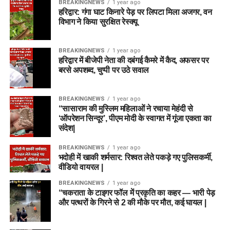
BREAKINGNEWS
1 year ago
हरिद्वार: गंगा घाट किनारे पेड़ पर लिपटा मिला अजगर, वन
विभाग ने किया सुरक्षित रेस्क्यू
BREAKINGNEWS
1 year ago
हरिद्वार में बीजेपी नेता की दबंगई कैमरे में कैद, अफसर पर
बरसे अपशब्द, चुप्पी पर उठे सवाल
BREAKINGNEWS
1 year ago
“सासाराम की मुस्लिम महिलाओं ने रचाया मेहंदी से
‘ऑपरेशन सिन्दूर’, पीएम मोदी के स्वागत में गूंजा एकता का
संदेश|
BREAKINGNEWS
1 year ago
भदोही में खाकी शर्मसार: रिश्वत लेते पकड़े गए पुलिसकर्मी,
वीडियो वायरल |
BREAKINGNEWS
1 year ago
“चकराता के टाइगर फॉल में प्रकृति का कहर — भारी पेड़
और पत्थरों के गिरने से 2 की मौके पर मौत, कई घायल |