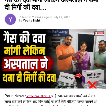
दी मिर्गी की दवा…
DON'T MISS
“हर की पौड़ी और हरिद्वार को बम से उड़ा दूंगा…” धमकी देने वाला
गिरफ्तार, SSP ने दी चेतावनी
Published
2 weeks ago
on
July 22, 2026
By
Yogita Bisht
Pauri News :
उत्तराखंड सरकार
चाहे स्वास्थ्य व्यवस्थाओं को लेकर
लाख दावे करे लेकिन आए दिन कोई ना कोई ऐसी वीडियो जरूर सामने आ