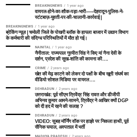
BREAKINGNEWS
1 year ago
वायरल-होने-का-शौक-पड़ा-भारी-—-देहरादून-पुलिस-ने-
स्टंटबाज़-युवती-पर-की-चालानी-कार्रवाई |
BREAKINGNEWS
1 year ago
ब्रेकिंग न्यूज़ | चमोली जिले के पोखरी ब्लॉक के हापला बाजार में उद्यान विभाग
के कर्मचारी की संदिग्ध परिस्थितियों में मौत हो गई।
NAINITAL
1 year ago
नैनीताल: राज्यपाल गुरमीत सिंह ने किए मां नैना देवी के
दर्शन, प्रदेश की सुख-शांति की कामना की….
CRIME
2 years ago
खेत की मेढ़ काटने को लेकर दो पक्षों के बीच खूनी संघर्ष का
वीडियो सोशल मिडिया पर वायरल….
DEHRADUN
2 years ago
उत्तराखंड: पूर्व सीएम त्रिवेंद्र सिंह रावत और डीजीपी
अभिनव कुमार आमने-सामने, त्रिवेंद्र ने आखिर क्यों DGP
को दी हद में रहने की सलाह ?
DEHRADUN
2 years ago
VIDEO: सुबह मॉर्निंग वॉक पर हाइवे पर निकला हाथी, पूर्व
सैनिक घयाल, अस्पताल में भर्ती
MADHYA PRADESH
2 years ago