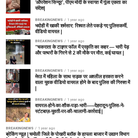
‘ऑपरेशन सिन्दूर’, पीएम मोदी के स्वागत में गूंजा एकता का
संदेश|
BREAKINGNEWS
1 year ago
भदोही में खाकी शर्मसार: रिश्वत लेते पकड़े गए पुलिसकर्मी,
वीडियो वायरल |
BREAKINGNEWS
1 year ago
“चकराता के टाइगर फॉल में प्रकृति का कहर — भारी पेड़
और पत्थरों के गिरने से 2 की मौके पर मौत, कई घायल |
BREAKINGNEWS
1 year ago
मेरठ में महिला के साथ सड़क पर अश्लील हरकत करने
वाला युवक वीडियो वायरल होने के बाद पुलिस की गिरफ्त में
|
BREAKINGNEWS
1 year ago
वायरल-होने-का-शौक-पड़ा-भारी-—-देहरादून-पुलिस-ने-
स्टंटबाज़-युवती-पर-की-चालानी-कार्रवाई |
BREAKINGNEWS
1 year ago
ब्रेकिंग न्यूज़ | चमोली जिले के पोखरी ब्लॉक के हापला बाजार में उद्यान विभाग