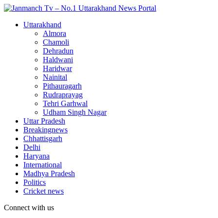
Uttarakhand
Almora
Chamoli
Dehradun
Haldwani
Haridwar
Nainital
Pithauragarh
Rudraprayag
Tehri Garhwal
Udham Singh Nagar
Uttar Pradesh
Breakingnews
Chhattisgarh
Delhi
Haryana
International
Madhya Pradesh
Politics
Cricket news
Connect with us