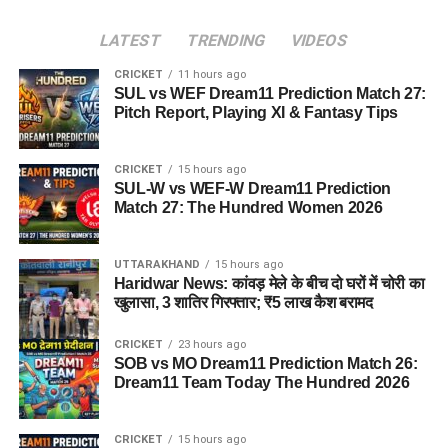
LATEST
TRENDING
VIDEOS
CRICKET
11 hours ago
SUL vs WEF Dream11 Prediction Match 27:
Pitch Report, Playing XI & Fantasy Tips
CRICKET
15 hours ago
SUL-W vs WEF-W Dream11 Prediction
Match 27: The Hundred Women 2026
UTTARAKHAND
15 hours ago
Haridwar News: कांवड़ मेले के बीच दो घरों में चोरी का
खुलासा, 3 शातिर गिरफ्तार; ₹5 लाख कैश बरामद
CRICKET
23 hours ago
SOB vs MO Dream11 Prediction Match 26:
Dream11 Team Today The Hundred 2026
CRICKET
15 hours ago