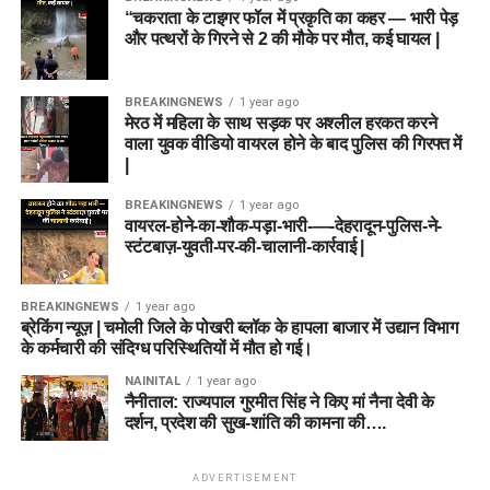
“चकराता के टाइगर फॉल में प्रकृति का कहर — भारी पेड़
और पत्थरों के गिरने से 2 की मौके पर मौत, कई घायल |
BREAKINGNEWS
1 year ago
मेरठ में महिला के साथ सड़क पर अश्लील हरकत करने
वाला युवक वीडियो वायरल होने के बाद पुलिस की गिरफ्त में
|
BREAKINGNEWS
1 year ago
वायरल-होने-का-शौक-पड़ा-भारी-—-देहरादून-पुलिस-ने-
स्टंटबाज़-युवती-पर-की-चालानी-कार्रवाई |
BREAKINGNEWS
1 year ago
ब्रेकिंग न्यूज़ | चमोली जिले के पोखरी ब्लॉक के हापला बाजार में उद्यान विभाग
के कर्मचारी की संदिग्ध परिस्थितियों में मौत हो गई।
NAINITAL
1 year ago
नैनीताल: राज्यपाल गुरमीत सिंह ने किए मां नैना देवी के
दर्शन, प्रदेश की सुख-शांति की कामना की….
ADVERTISEMENT