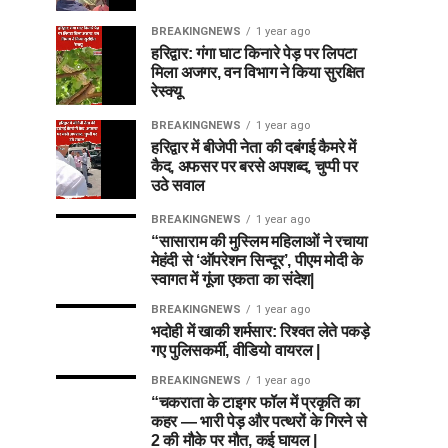
BREAKINGNEWS
1 year ago
हरिद्वार: गंगा घाट किनारे पेड़ पर लिपटा
मिला अजगर, वन विभाग ने किया सुरक्षित
रेस्क्यू
BREAKINGNEWS
1 year ago
हरिद्वार में बीजेपी नेता की दबंगई कैमरे में
कैद, अफसर पर बरसे अपशब्द, चुप्पी पर
उठे सवाल
BREAKINGNEWS
1 year ago
“सासाराम की मुस्लिम महिलाओं ने रचाया
मेहंदी से ‘ऑपरेशन सिन्दूर’, पीएम मोदी के
स्वागत में गूंजा एकता का संदेश|
BREAKINGNEWS
1 year ago
भदोही में खाकी शर्मसार: रिश्वत लेते पकड़े
गए पुलिसकर्मी, वीडियो वायरल |
BREAKINGNEWS
1 year ago
“चकराता के टाइगर फॉल में प्रकृति का
कहर — भारी पेड़ और पत्थरों के गिरने से
2 की मौके पर मौत, कई घायल |