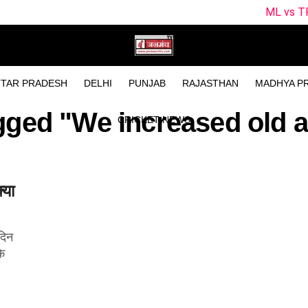
ML vs TRT Dream11 Pre
TAR PRADESH
DELHI
PUNJAB
RAJASTHAN
MADHYA P
agged "We increased old 
CRICKET NEWS
्या
दिन
के