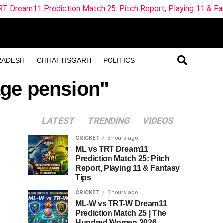
diction Match 25: Pitch Report, Playing 11 & Fantasy Tips
RADESH
CHHATTISGARH
POLITICS
age pension"
LATEST
TRENDING
VIDEOS
CRICKET
3 hours ago
ML vs TRT Dream11
Prediction Match 25: Pitch
Report, Playing 11 & Fantasy
Tips
CRICKET
3 hours ago
ML-W vs TRT-W Dream11
Prediction Match 25 | The
Hundred Women 2026