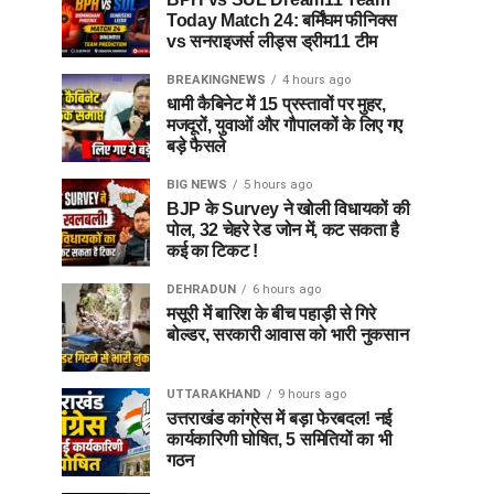
Today Match 24: बर्मिंघम फीनिक्स
vs सनराइजर्स लीड्स ड्रीम11 टीम
BREAKINGNEWS
4 hours ago
धामी कैबिनेट में 15 प्रस्तावों पर मुहर,
मजदूरों, युवाओं और गौपालकों के लिए गए
बड़े फैसले
BIG NEWS
5 hours ago
BJP के Survey ने खोली विधायकों की
पोल, 32 चेहरे रेड जोन में, कट सकता है
कई का टिकट !
DEHRADUN
6 hours ago
मसूरी में बारिश के बीच पहाड़ी से गिरे
बोल्डर, सरकारी आवास को भारी नुकसान
UTTARAKHAND
9 hours ago
उत्तराखंड कांग्रेस में बड़ा फेरबदल! नई
कार्यकारिणी घोषित, 5 समितियों का भी
गठन