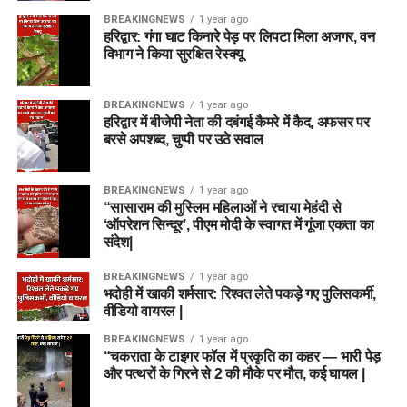
BREAKINGNEWS
1 year ago
हरिद्वार: गंगा घाट किनारे पेड़ पर लिपटा मिला अजगर, वन
विभाग ने किया सुरक्षित रेस्क्यू
BREAKINGNEWS
1 year ago
हरिद्वार में बीजेपी नेता की दबंगई कैमरे में कैद, अफसर पर
बरसे अपशब्द, चुप्पी पर उठे सवाल
BREAKINGNEWS
1 year ago
“सासाराम की मुस्लिम महिलाओं ने रचाया मेहंदी से
‘ऑपरेशन सिन्दूर’, पीएम मोदी के स्वागत में गूंजा एकता का
संदेश|
BREAKINGNEWS
1 year ago
भदोही में खाकी शर्मसार: रिश्वत लेते पकड़े गए पुलिसकर्मी,
वीडियो वायरल |
BREAKINGNEWS
1 year ago
“चकराता के टाइगर फॉल में प्रकृति का कहर — भारी पेड़
और पत्थरों के गिरने से 2 की मौके पर मौत, कई घायल |