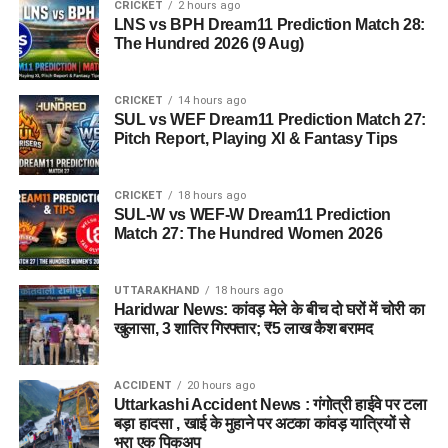
CRICKET
2 hours ago
LNS vs BPH Dream11 Prediction Match 28:
The Hundred 2026 (9 Aug)
CRICKET
14 hours ago
SUL vs WEF Dream11 Prediction Match 27:
Pitch Report, Playing XI & Fantasy Tips
पुलिस द्वारा की गई तलाशी में आरोपी के पास से सेना की वर्दी, बैज, कैप और
वॉकी-टॉकी बरामद किए गए हैं। शुरुआती जांच के अनुसार, इन वस्तुओं का
CRICKET
18 hours ago
इस्तेमाल वो लोगों का भरोसा जीतने और खुद को प्रभावशाली अधिकारी
SUL-W vs WEF-W Dream11 Prediction
साबित करने के लिए करता था।
Match 27: The Hundred Women 2026
पुलिस मामले की जांच में जुटी
UTTARAKHAND
18 hours ago
Haridwar News: कांवड़ मेले के बीच दो घरों में चोरी का
फिलहाल पुलिस ने मामला दर्ज कर जांच आगे बढ़ा दी है। अधिकारियों का
खुलासा, 3 शातिर गिरफ्तार; ₹5 लाख कैश बरामद
कहना है कि जांच के दौरान यदि अन्य पीड़ित सामने आते हैं तो उनके बयान
भी दर्ज किए जाएंगे और मामले के सभी पहलुओं की गहन पड़ताल की जाएगी।
ACCIDENT
20 hours ago
FAQs (EX Ias Son Yashvardhan Arrested)
Uttarkashi Accident News : गंगोत्री हाईवे पर टला
बड़ा हादसा , खाई के मुहाने पर अटका कांवड़ यात्रियों से
भरा एक पिकअप