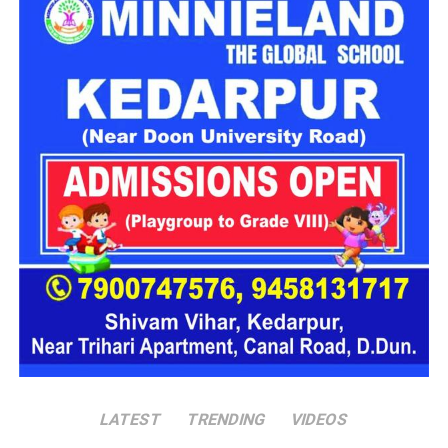
आरोपी लगातार और अधिक रकम की मांग कर रहा था। जांच के दौरान
Uttarkashi Accident News : गंगोत्री हाईवे पर टला बड़ा
आरोपों के समर्थन में पर्याप्त साक्ष्य मिलने के बाद पुलिस ने उसे हिरासत में ले
हादसा , खाई के मुहाने पर अटका कांवड़ यात्रियों से भरा एक
लिया।
पिकअप
अलग-अलग लोगों के सामने बदलता था अपनी
पहचान
पूछताछ में ये बात सामने आई कि आरोपी अलग-अलग लोगों के सामने अपनी
पहचान बदलता था। कभी वो खुद को गृह मंत्रालय का अधिकारी बताता,
कभी रक्षा मंत्रालय से जुड़ा अफसर और कभी भारतीय सेना का वरिष्ठ
अधिकारी होने का दावा करता था।
देहरादून पुलिस ने किया गिरफ्तार
देहरादून पुलिस
को ये भी जानकारी मिली है कि वो कई होटलों में ठहरने के
बाद भुगतान किए बिना चला जाता था और होटल कर्मचारियों व सुरक्षा
कर्मियों के साथ भी कथित तौर पर धोखाधड़ी करता था।
LATEST
TRENDING
VIDEOS