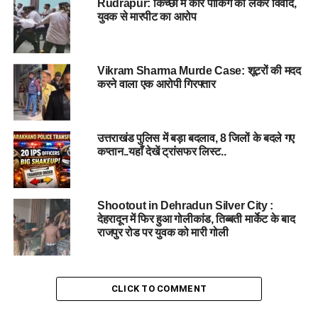
Rudrapur: किच्छा में कार पार्किंग को लेकर विवाद,
युवक से मारपीट का आरोप
केंद्र सरकार द्वारा तीन तलाक कानून बनाए जाने के बाद भी इस तरह के
मामले थमने का नाम नहीं ले रहे हैं। आए दिन मुस्लिम महिलाओं को उनके
पति द्वारा तीन तलाक देकर छोड़ देने के मामले सामने आ रहे हैं, जिससे
Vikram Sharma Murde Case: शूटरों की मदद
कानून की सख्ती पर भी सवाल उठ रहे हैं।
करने वाला एक आरोपी गिरफ्तार
#DomesticViolence #
TripleTalaq #
HalalaPressure
#
UttarakhandPolice #
WomenEmpowerment
उत्तराखंड पुलिस में बड़ा बदलाव, 8 जिलों के बदले गए
कप्तान..यहाँ देखें ट्रांसफर लिस्ट..
RELATED TOPICS:
DOMESTIC VIOLENCE
HALALA PRESSURE
TRIPLE TALAQ
UTTARAKHAND POLICE
WOMEN EMPOWERMENT
Shootout in Dehradun Silver City :
UP NEXT
देहरादून में फिर हुआ गोलीकांड, तिब्बती मार्केट के बाद
हरिद्वार जेल में 15 कैदी एचआईवी पॉजिटिव पाए गए, प्रशासन में मच
राजपुर रोड पर युवक को मारी गोली
गया हड़कंप…
DON'T MISS
UTTARAKHAND: इस सप्ताह पंचायत चुनाव की मतदाता सूची
CLICK TO COMMENT
होगी ऑनलाइन, बैलेट पेपर नौ जिलों में भेजे गए…