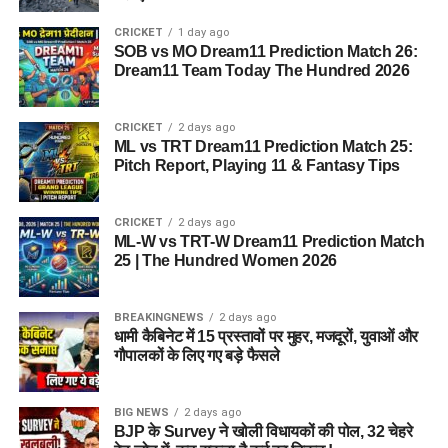
1. क्या देहरादून पुलिस ने पूर्व मुख्य सचिव के बेटे
को गिरफ्तार किया है ?
CRICKET
1 day ago
SOB vs MO Dream11 Prediction Match 26:
Dream11 Team Today The Hundred 2026
हां देहरादून पुलिस ने यशवर्धन नाम के युवक को गिरफ्तार किया है, जो
उत्तराखंड के पूर्व मुख्य सचिव और पूर्व आईएएस अधिकारी का बेटा बताया जा
रहा है।
CRICKET
2 days ago
ML vs TRT Dream11 Prediction Match 25:
Pitch Report, Playing 11 & Fantasy Tips
2. आरोपी पर क्या आरोप हैं?
आरोपी पर खुद को केंद्र सरकार, गृह मंत्रालय, रक्षा मंत्रालय और भारतीय
CRICKET
2 days ago
सेना का वरिष्ठ अधिकारी बताकर लोगों से ठगी करने का आरोप है।
ML-W vs TRT-W Dream11 Prediction Match
25 | The Hundred Women 2026
3. शिकायत किसने दर्ज कराई थी?
BREAKINGNEWS
2 days ago
दिल्ली निवासी एक युवती ने शिकायत दर्ज कराई थी। आरोप है कि आरोपी ने
धामी कैबिनेट में 15 प्रस्तावों पर मुहर, मजदूरों, युवाओं और
प्रभावशाली सरकारी संपर्कों का झांसा देकर उससे करीब 4.5 लाख रुपये
गौपालकों के लिए गए बड़े फैसले
ठग लिए।
BIG NEWS
2 days ago
4. आरोपी लोगों को कैसे झांसे में लेता था?
BJP के Survey ने खोली विधायकों की पोल, 32 चेहरे