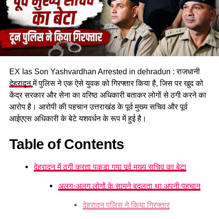
EX Ias Son Yashvardhan Arrested in dehradun : राजधानी
देहरादून
में पुलिस ने एक ऐसे युवक को गिरफ्तार किया है, जिस पर खुद को
केंद्र सरकार और सेना का वरिष्ठ अधिकारी बताकर लोगों से ठगी करने का
आरोप है। आरोपी की पहचान उत्तराखंड के पूर्व मुख्य सचिव और पूर्व
आईएएस अधिकारी के बेटे यशवर्धन के रूप में हुई है।
Table of Contents
गोली लगने से छोटा भाई गंभीर रूप से घायल
देहरादून में ठगी करता पकड़ा गया पूर्व मुख्य सचिव का बेटा
सूचना मिलते ही
पिरान कलियर
थाना पुलिस घटनास्थल पर पहुंची और
घायल को उपचार के लिए अस्पताल भेजा। मामले की गंभीरता को देखते हुए
अलग-अलग लोगों के सामने बदलता था अपनी पहचान
भगवानपुर के क्षेत्राधिकारी, थाना प्रभारी सहित वरिष्ठ पुलिस अधिकारी भी
देहरादून पुलिस ने किया गिरफ्तार
मौके पर पहुंचे। इसके अलावा फोरेंसिक टीम ने घटनास्थल का निरीक्षण कर
आवश्यक साक्ष्य एकत्र किए और जांच शुरू कर दी।