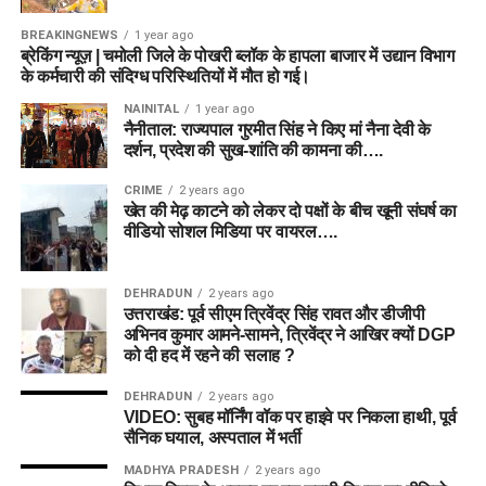
BREAKINGNEWS
1 year ago
ब्रेकिंग न्यूज़ | चमोली जिले के पोखरी ब्लॉक के हापला बाजार में उद्यान विभाग
के कर्मचारी की संदिग्ध परिस्थितियों में मौत हो गई।
NAINITAL
1 year ago
नैनीताल: राज्यपाल गुरमीत सिंह ने किए मां नैना देवी के
दर्शन, प्रदेश की सुख-शांति की कामना की….
CRIME
2 years ago
खेत की मेढ़ काटने को लेकर दो पक्षों के बीच खूनी संघर्ष का
वीडियो सोशल मिडिया पर वायरल….
DEHRADUN
2 years ago
उत्तराखंड: पूर्व सीएम त्रिवेंद्र सिंह रावत और डीजीपी
अभिनव कुमार आमने-सामने, त्रिवेंद्र ने आखिर क्यों DGP
को दी हद में रहने की सलाह ?
DEHRADUN
2 years ago
VIDEO: सुबह मॉर्निंग वॉक पर हाइवे पर निकला हाथी, पूर्व
सैनिक घयाल, अस्पताल में भर्ती
MADHYA PRADESH
2 years ago