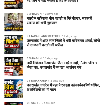
रेड जोन में, कट सकता है कई का टिकट !
पुलिस के अनुसार, आरोपी अलग-अलग लोगों के सामने अपनी पहचान
बदलता था और खुद को कभी गृह मंत्रालय, कभी रक्षा मंत्रालय तो कभी
DEHRADUN
2 days ago
सेना का वरिष्ठ अधिकारी बताकर लोगों का भरोसा जीतता था।
मसूरी में बारिश के बीच पहाड़ी से गिरे बोल्डर, सरकारी
आवास को भारी नुकसान
5. पुलिस को आरोपी के पास से क्या बरामद
हुआ?
UTTARAKHAND WEATHER
2 days ago
उत्तराखंड में आज सात जिलों में भारी बारिश का अलर्ट, लोगों
तलाशी के दौरान आरोपी के पास से सेना की वर्दी, बैज, कैप और वॉकी-टॉकी
से सावधानी बरतने की अपील
बरामद किए गए हैं।
DEHRADUN
2 days ago
LNS vs BPH Dream11 Prediction Match 28: The
नारी निकेतन में अब जेल जैसा माहौल नहीं, मिलेगा परिवार
Hundred 2026 (9 Aug)
जैसा घर!, उत्तराखंड में बन रहा ‘आलंबन गांव’
SUL vs WEF Dream11 Prediction Match 27: Pitch
Report, Playing XI & Fantasy Tips
UTTARAKHAND
2 days ago
उत्तराखंड कांग्रेस में बड़ा फेरबदल! नई कार्यकारिणी घोषित,
SUL-W vs WEF-W Dream11 Prediction Match 27:
5 समितियों का भी गठन
The Hundred Women 2026
Haridwar News: कांवड़ मेले के बीच दो घरों में चोरी का
CRICKET
2 days ago