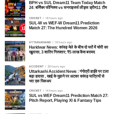
BPH vs SUL Dream11 Team Today Match
खुलासा, 3 शातिर गिरफ्तार; ₹5 लाख कैश बरामद
24: बर्मिंघम फीनिक्स vs सनराइजर्स लीड्स ड्रीम11 टीम
Uttarkashi Accident News : गंगोत्री हाईवे पर टला बड़ा
हादसा , खाई के मुहाने पर अटका कांवड़ यात्रियों से भरा एक
CRICKET
18 hours ago
SUL-W vs WEF-W Dream11 Prediction
पिकअप
Match 27: The Hundred Women 2026
UTTARAKHAND
18 hours ago
Haridwar News: कांवड़ मेले के बीच दो घरों में चोरी का
खुलासा, 3 शातिर गिरफ्तार; ₹5 लाख कैश बरामद
ACCIDENT
20 hours ago
Uttarkashi Accident News : गंगोत्री हाईवे पर टला
बड़ा हादसा , खाई के मुहाने पर अटका कांवड़ यात्रियों से
भरा एक पिकअप
CRICKET
14 hours ago
SUL vs WEF Dream11 Prediction Match 27:
Pitch Report, Playing XI & Fantasy Tips