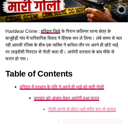
Haridwar Crime :
हरिद्वार जिले
के पिरान कलियर थाना क्षेत्र के
बाजुहेड़ी गांव में पारिवारिक विवाद ने हिंसक रूप ले लिया। लंबे समय से चल
रही आपसी रंजिश के बीच एक व्यक्ति ने कथित तौर पर अपने ही छोटे भाई
बड़ी कंपनियों के खातों को निशाना बनाता
पर लाइसेंसी पिस्टल से गोली चला दी। आरोपी वारदात के बाद मौके से
फरार हो गया।
था गैंग
Table of Contents
पूछताछ में ये भी खुलासा हुआ कि गिरोह बड़ी कंपनियों के खातों को निशाना
बनाता था और बैंकिंग प्रणाली की खामियों का फायदा उठाकर धोखाधड़ी
हरिद्वार में प्रधान के पति ने अपने ही भाई को मारी गोली
करता था।
वारदार को अंजाम देकर आरोपी हुआ फरार
पुलिस के अनुसार मामले में अन्य संदिग्धों की तलाश जारी है। गिरफ्तार
आरोपियों का पहले भी एटीएम फ्रॉड और अन्य गंभीर मामलों में आपराधिक
गोली लगने से छोटा भाई गंभीर रूप से घायल
रिकॉर्ड रहा है। सभी आरोपियों को न्यायालय में पेश किया जा रहा है।
फरार आरोपी की तलाश में जुटी पुलिस
LNS vs BPH Dream11 Prediction Match 28: The