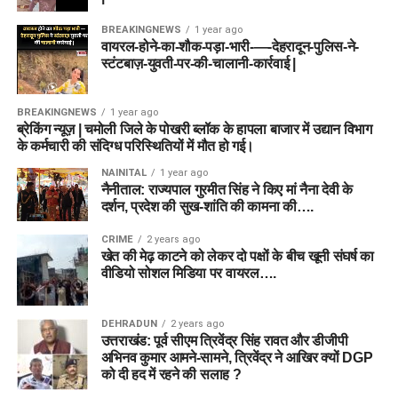
BREAKINGNEWS
1 year ago
वायरल-होने-का-शौक-पड़ा-भारी-—-देहरादून-पुलिस-ने-
स्टंटबाज़-युवती-पर-की-चालानी-कार्रवाई |
BREAKINGNEWS
1 year ago
ब्रेकिंग न्यूज़ | चमोली जिले के पोखरी ब्लॉक के हापला बाजार में उद्यान विभाग
के कर्मचारी की संदिग्ध परिस्थितियों में मौत हो गई।
NAINITAL
1 year ago
नैनीताल: राज्यपाल गुरमीत सिंह ने किए मां नैना देवी के
दर्शन, प्रदेश की सुख-शांति की कामना की….
CRIME
2 years ago
खेत की मेढ़ काटने को लेकर दो पक्षों के बीच खूनी संघर्ष का
वीडियो सोशल मिडिया पर वायरल….
DEHRADUN
2 years ago
उत्तराखंड: पूर्व सीएम त्रिवेंद्र सिंह रावत और डीजीपी
अभिनव कुमार आमने-सामने, त्रिवेंद्र ने आखिर क्यों DGP
को दी हद में रहने की सलाह ?