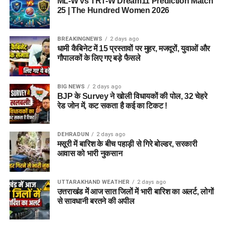
ML-W vs TRT-W Dream11 Prediction Match
25 | The Hundred Women 2026
5 एकड़ जमीन की हो रही है तलाश
BREAKINGNEWS
2 days ago
आलंबन गांव विकसित करने के लिए करीब 5 एकड़ जमीन की आवश्यकता
धामी कैबिनेट में 15 प्रस्तावों पर मुहर, मजदूरों, युवाओं और
बताई गई है। विभाग की पहली प्राथमिकता देहरादून जिले या उसके
गौपालकों के लिए गए बड़े फैसले
आसपास जमीन तलाशने की थी, लेकिन फिलहाल उपयुक्त जमीन उपलब्ध
नहीं हो पाई है। अब विभाग की ओर से हरिद्वार और आसपास के क्षेत्रों में
BIG NEWS
2 days ago
जमीन की तलाश की जा रही है। अधिकारियों को उम्मीद है कि हरिद्वार में
BJP के Survey ने खोली विधायकों की पोल, 32 चेहरे
इसके लिए उपयुक्त जमीन मिल सकती है।
रेड जोन में, कट सकता है कई का टिकट !
इसके अलावा उत्तरकाशी जिले के चिन्यालीसौड़ में भी एक जमीन को लेकर
DEHRADUN
2 days ago
संभावनाएं देखी जा रही हैं। विभाग यह जांच कर रहा है कि वहां की जमीन
मसूरी में बारिश के बीच पहाड़ी से गिरे बोल्डर, सरकारी
और परिस्थितियां आलंबन गांव के निर्माण के लिए उपयुक्त हैं या नहीं।
आवास को भारी नुकसान
महिलाओं और बच्चों को मिलेगा नया जीवन
UTTARAKHAND WEATHER
2 days ago
उत्तराखंड में आज सात जिलों में भारी बारिश का अलर्ट, लोगों
आलंबन गांव की यह योजना सिर्फ एक नया भवन या परिसर तैयार करने की
से सावधानी बरतने की अपील
कवायद नहीं है, बल्कि नारी निकेतन में रहने वाली महिलाओं और बच्चों के
प्रति सोच में बदलाव की कोशिश भी है।