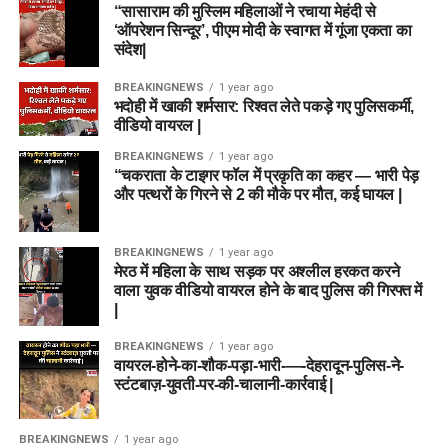
“सासाराम की मुस्लिम महिलाओं ने रचाया मेहंदी से
‘ऑपरेशन सिन्दूर’, पीएम मोदी के स्वागत में गूंजा एकता का
संदेश|
BREAKINGNEWS
1 year ago
भदोही में खाकी शर्मसार: रिश्वत लेते पकड़े गए पुलिसकर्मी,
वीडियो वायरल |
BREAKINGNEWS
1 year ago
“चकराता के टाइगर फॉल में प्रकृति का कहर — भारी पेड़
और पत्थरों के गिरने से 2 की मौके पर मौत, कई घायल |
BREAKINGNEWS
1 year ago
मेरठ में महिला के साथ सड़क पर अश्लील हरकत करने
वाला युवक वीडियो वायरल होने के बाद पुलिस की गिरफ्त में
|
BREAKINGNEWS
1 year ago
वायरल-होने-का-शौक-पड़ा-भारी-—-देहरादून-पुलिस-ने-
स्टंटबाज़-युवती-पर-की-चालानी-कार्रवाई |
BREAKINGNEWS
1 year ago