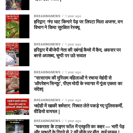
BREAKINGNEWS
1 year ago
हरिद्वार: गंगा घाट किनारे पेड़ पर लिपटा मिला अजगर, वन
विभाग ने किया सुरक्षित रेस्क्यू
BREAKINGNEWS
1 year ago
हरिद्वार में बीजेपी नेता की दबंगई कैमरे में कैद, अफसर पर
बरसे अपशब्द, चुप्पी पर उठे सवाल
BREAKINGNEWS
1 year ago
“सासाराम की मुस्लिम महिलाओं ने रचाया मेहंदी से
‘ऑपरेशन सिन्दूर’, पीएम मोदी के स्वागत में गूंजा एकता का
संदेश|
BREAKINGNEWS
1 year ago
भदोही में खाकी शर्मसार: रिश्वत लेते पकड़े गए पुलिसकर्मी,
वीडियो वायरल |
BREAKINGNEWS
1 year ago
“चकराता के टाइगर फॉल में प्रकृति का कहर — भारी पेड़
और पत्थरों के गिरने से 2 की मौके पर मौत, कई घायल |