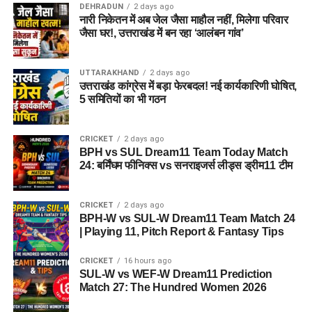
DEHRADUN
2 days ago
नारी निकेतन में अब जेल जैसा माहौल नहीं, मिलेगा परिवार
अगर यह योजना धरातल पर उतरती है तो संस्थागत जीवन की जगह उन्हें
जैसा घर!, उत्तराखंड में बन रहा ‘आलंबन गांव’
परिवार जैसा माहौल, बेहतर स्वतंत्रता और सामाजिक वातावरण मिल
सकेगा। इससे बच्चों और महिलाओं के मानसिक और सामाजिक विकास में
भी मदद मिलने की उम्मीद है।
UTTARAKHAND
2 days ago
उत्तराखंड कांग्रेस में बड़ा फेरबदल! नई कार्यकारिणी घोषित,
5 समितियों का भी गठन
CRICKET
2 days ago
BPH vs SUL Dream11 Team Today Match
24: बर्मिंघम फीनिक्स vs सनराइजर्स लीड्स ड्रीम11 टीम
CRICKET
2 days ago
BPH-W vs SUL-W Dream11 Team Match 24
| Playing 11, Pitch Report & Fantasy Tips
CRICKET
16 hours ago
SUL-W vs WEF-W Dream11 Prediction
Match 27: The Hundred Women 2026