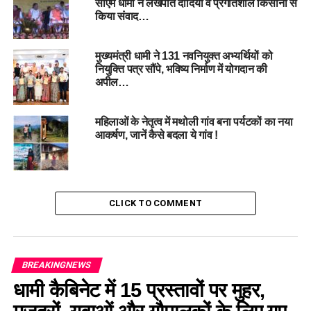
सीएम धामी ने लखपति दीदियों व प्रगतिशील किसानों से
RELATED TOPICS:
ANGANWADI WORKERS
किया संवाद…
APPOINTMENT LETTERS
MOBILE DISTRIBUTION
REKHA ARYA
WOMEN EMPOWERMENT
मुख्यमंत्री धामी ने 131 नवनियुक्त अभ्यर्थियों को
UP NEXT
नियुक्ति पत्र सौंपे, भविष्य निर्माण में योगदान की
मुख्यमंत्री के बेटी सशक्तिकरण के संकल्प से प्रेरित डीएम सविन
अपील…
बंसल का ‘नंदा-सुनंदा’ परियोजना से बेटियों को मिली नई उड़ान…
DON'T MISS
महिलाओं के नेतृत्व में मथोली गांव बना पर्यटकों का नया
रानीखेत में ओपन टेनिस कुमाऊं कप प्रतियोगिता का आयोजन , 11
आकर्षण, जानें कैसे बदला ये गांव !
अप्रैल से होगा शुभारम्भ |
CLICK TO COMMENT
BREAKINGNEWS
धामी कैबिनेट में 15 प्रस्तावों पर मुहर,