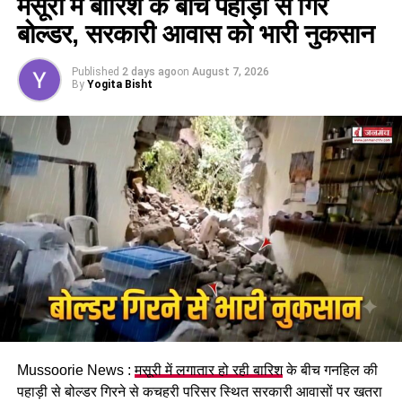
मसूरी में बारिश के बीच पहाड़ी से गिरे
कैबिनेट ने
उत्तराखंड मजदूरी संहिता नियमावली
को मंजूरी दी।
बोल्डर, सरकारी आवास को भारी नुकसान
इसके तहत श्रमिकों को हर महीने की 7 तारीख तक वेतन देना
होगा। पुरुष और महिला कर्मचारियों को समान काम के लिए समान
Published
2 days ago
on
August 7, 2026
मजदूरी का प्रावधान भी किया गया है।
By
Yogita Bisht
पढ़े धामी कैबिनेट के प्रमुख फैसले
Mussoorie News :
मसूरी में लगातार हो रही बारिश
के बीच गनहिल की
GST संशोधित अध्यादेश को मंजूरी।
पहाड़ी से बोल्डर गिरने से कचहरी परिसर स्थित सरकारी आवासों पर खतरा