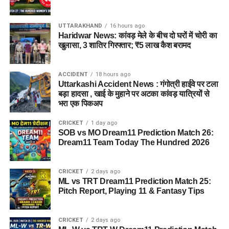
UTTARAKHAND
16 hours ago
Haridwar News: कांवड़ मेले के बीच दो घरों में चोरी का
खुलासा, 3 शातिर गिरफ्तार; ₹5 लाख कैश बरामद
जेल नहीं, रेजिडेंशियल कॉम्प्लेक्स जैसा
होगा माहौल
ACCIDENT
18 hours ago
Uttarkashi Accident News : गंगोत्री हाईवे पर टला
आलंबन गांव की सबसे खास बात यही होगी कि यहां रहने वाली महिलाओं
बड़ा हादसा , खाई के मुहाने पर अटका कांवड़ यात्रियों से
और बच्चों को यह महसूस न हो कि वे किसी जेल या बंद संस्थान में रह रहे
भरा एक पिकअप
हैं। इसके बजाय पूरा परिसर एक रेजिडेंशियल कॉम्प्लेक्स की तरह विकसित
CRICKET
1 day ago
किया जाएगा, जहां सुरक्षा के साथ रहने, पढ़ाई, दैनिक जीवन और सामाजिक
SOB vs MO Dream11 Prediction Match 26:
विकास से जुड़ी सुविधाएं उपलब्ध होंगी।
Dream11 Team Today The Hundred 2026
परिसर को आधुनिक सुविधाओं से लैस करने की योजना है। यहां आंगनबाड़ी
CRICKET
2 days ago
केंद्र भी खोले जाएंगे। जरूरत पड़ने पर प्राथमिक विद्यालय की सुविधा भी
ML vs TRT Dream11 Prediction Match 25:
उपलब्ध कराई जा सकती है। इस पहल का मकसद सिर्फ महिलाओं और
Pitch Report, Playing 11 & Fantasy Tips
बच्चों को रहने की जगह देना नहीं, बल्कि उन्हें ऐसा वातावरण उपलब्ध कराना
है, जहां वे खुद को सुरक्षित, सम्मानित और परिवार का हिस्सा महसूस कर
CRICKET
2 days ago
सकें।