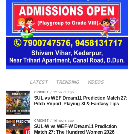
16 घरों में मिलेगा परिवार जैसा माहौल
प्रस्तावित आलंबन गांव में कॉटेज और छोटे घर विकसित किए जाएंगे। यहां
एक परिवार की तर्ज पर लोगों को रखा जाएगा। योजना के मुताबिक, एक
यूनिट में करीब दो महिलाएं, चार बच्चे और एक किशोरी को शामिल किया
जाएगा। इस तरह उन्हें एक परिवार की तरह साथ रहने का अवसर मिलेगा।
हर यूनिट में अलग किचन जैसी सुविधाएं भी होंगी, ताकि वहां रहने वाली
महिलाओं और बच्चों को रोजमर्रा के जीवन में ज्यादा स्वतंत्रता और जिम्मेदारी
का अनुभव हो सके। प्रस्तावित परिसर में कुल 16 घर विकसित किए
जाएंगे, जिनमें करीब 88 लोगों के रहने की व्यवस्था होगी।
LATEST
TRENDING
VIDEOS
CRICKET
12 hours ago
SUL vs WEF Dream11 Prediction Match 27:
Pitch Report, Playing XI & Fantasy Tips
CRICKET
16 hours ago
SUL-W vs WEF-W Dream11 Prediction
Match 27: The Hundred Women 2026