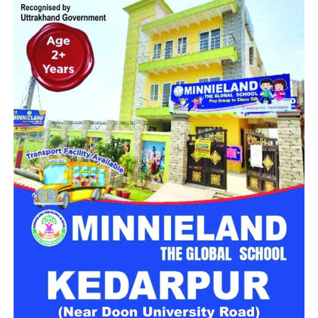
मिलेगा परिवार जैसा घर!
महिला सशक्तिकरण एवं बाल विकास विभाग की ओर से इसके लिए ‘आलंबन
गांव’ विकसित करने की योजना तैयार की जा रही है। इस योजना का उद्देश्य
नारी निकेतन में रहने वाली महिलाओं और बच्चों को सुरक्षित माहौल के साथ-
साथ घर जैसा अपनापन और स्वतंत्रता देना है।
उत्तराखंड में बन रहा ‘आलंबन गांव’
महिला सशक्तिकरण एवं बाल विकास विभाग
के निदेशक आईएएस बंशीलाल
राणा के मुताबिक, नारी निकेतन में आने वाली कई महिलाएं और बच्चे खुद को
एक बंद संस्थान या जेल जैसी जगह पर महसूस करते हैं। यही वजह है कि
कई बार बच्चे वहां से निकलने या भागने की कोशिश तक करने लगते हैं।
इसी समस्या को ध्यान में रखते हुए विभाग अब ऐसा इंफ्रास्ट्रक्चर तैयार
करने की दिशा में काम कर रहा है, जहां रहने वाले लोगों को संस्थागत माहौल
के बजाय परिवार जैसा वातावरण मिल सके।