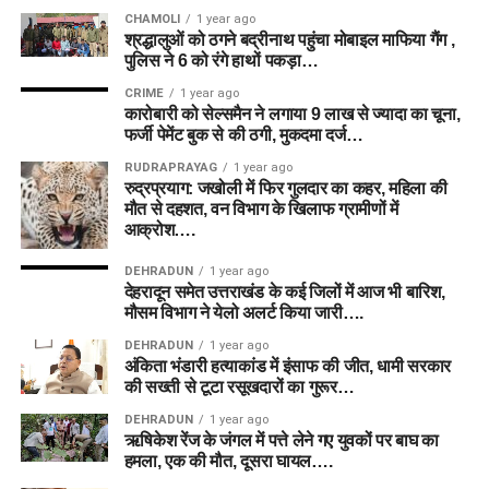
CHAMOLI
1 year ago
श्रद्धालुओं को ठगने बद्रीनाथ पहुंचा मोबाइल माफिया गैंग ,
पुलिस ने 6 को रंगे हाथों पकड़ा…
CRIME
1 year ago
कारोबारी को सेल्समैन ने लगाया 9 लाख से ज्यादा का चूना,
फर्जी पेमेंट बुक से की ठगी, मुकदमा दर्ज…
RUDRAPRAYAG
1 year ago
रुद्रप्रयाग: जखोली में फिर गुलदार का कहर, महिला की
मौत से दहशत, वन विभाग के खिलाफ ग्रामीणों में
आक्रोश….
DEHRADUN
1 year ago
देहरादून समेत उत्तराखंड के कई जिलों में आज भी बारिश,
मौसम विभाग ने येलो अलर्ट किया जारी….
DEHRADUN
1 year ago
अंकिता भंडारी हत्याकांड में इंसाफ की जीत, धामी सरकार
की सख्ती से टूटा रसूखदारों का गुरूर…
DEHRADUN
1 year ago
ऋषिकेश रेंज के जंगल में पत्ते लेने गए युवकों पर बाघ का
हमला, एक की मौत, दूसरा घायल….