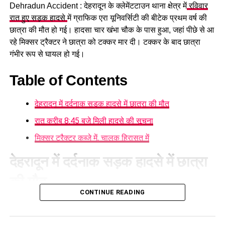
Dehradun Accident : देहरादून के क्लेमेंटटाउन थाना क्षेत्र में
रविवार
रात हुए सड़क हादसे
में ग्राफिक एरा यूनिवर्सिटी की बीटेक प्रथम वर्ष की
छात्रा की मौत हो गई। हादसा चार खंभा चौक के पास हुआ, जहां पीछे से आ
रहे मिक्सर ट्रैक्टर ने छात्रा को टक्कर मार दी। टक्कर के बाद छात्रा
गंभीर रूप से घायल हो गई।
#DurgaAshtami #
GargiNariShaktiChatbot
Table of Contents
#
WomenEmpowerment #
DigitalEmpowerment
#
ArtificialIntelligence
देहरादून में दर्दनाक सड़क हादसे में छात्रा की मौत
रात करीब 8:45 बजे मिली हादसे की सूचना
RELATED TOPICS:
ARTIFICIAL INTELLIGENCE
DIGITAL EMPOWERMENT
DURGA ASHTAMI
मिक्सर ट्रैक्टर कब्जे में, चालक हिरासत में
GARGI NARI SHAKTI CHATBOT
WOMEN EMPOWERMENT
देहरादून में दर्दनाक सड़क हादसे में छात्रा
UP NEXT
आयुक्त विनय शंकर पांडेय की अध्यक्षता में चारधाम यात्रा की तैयारियों
की मौत
की समीक्षा, 25 अप्रैल तक सड़कों के सुधारीकरण के दिए निर्देश…
CONTINUE READING
DON'T MISS
घटना की सूचना मिलने के बाद
क्लेमेंटटाउन थाना पुलिस
मौके पर पहुंची
वक्फ माफियाओं के खिलाफ पसमांदा समाज का फूटा गुस्सा, पीएम
और घायल छात्रा को तत्काल एंबुलेंस की मदद से नजदीकी निजी अस्पताल
मोदी को बताया हक़ की आवाज़ |