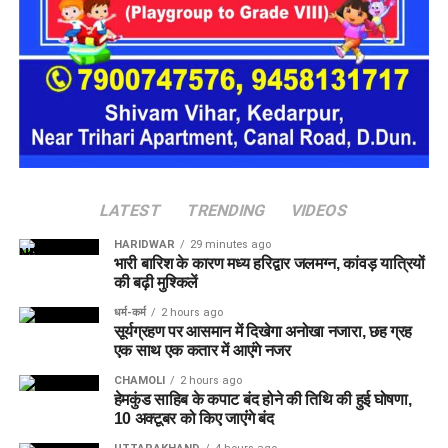
पहाड़ी क्षेत्र संवेदनशील हो गए हैं। ऐसे में अगर समय रहते सुरक्षा के ठोस
इंतजाम नहीं किए गए तो आने वाले दिनों में किसी बड़े हादसे का खतरा बढ़
सकता है।
LATEST
TRENDING
VIDEOS
HARIDWAR
29 minutes ago
भारी बारिश के कारण मध्य हरिद्वार जलमग्न, कांवड़ यात्रियों
की बढ़ी मुश्किलें
धर्म-कर्म
2 hours ago
सूर्यग्रहण पर आसमान में दिखेगा अनोखा नजारा, छह ग्रह
एक साथ एक कतार में आएंगे नजर
CHAMOLI
2 hours ago
हेमकुंड साहिब के कपाट बंद होने की तिथि की हुई घोषणा,
10 अक्टूबर को किए जाएंंगे बंद