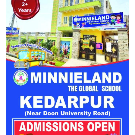
कचहरी कर्मचारी गोविंद सिंह नेगी के मुताबिक, जिस सरकारी आवास में पांच
परिवार रह रहे हैं, वो फिलहाल पूरी तरह सुरक्षित नहीं है। बोल्डर गिरने से
भवन को काफी नुकसान पहुंचा है और मौजूदा हालात में वहां रहना जोखिम
भरा हो गया है।
प्रशासन से तत्काल मदद की मांग
प्रभावित परिवारों ने प्रशासन से मौके का जल्द निरीक्षण कराने और तत्काल
सुरक्षा इंतजाम करने की मांग की है। इसके साथ ही परिवारों के लिए
वैकल्पिक आवास की व्यवस्था करने और पहाड़ी से लगातार गिर रहे बोल्डरों
के खतरे का स्थायी समाधान निकालने की अपील की गई है।
स्थानीय लोगों का कहना है कि लगातार बारिश के कारण मसूरी के कई