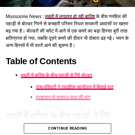
पढ़े धामी कैबिनेट के प्रमुख फैसले
Mussoorie News :
मसूरी में लगातार हो रही बारिश
के बीच गनहिल की
GST संशोधित अध्यादेश को मंजूरी।
पहाड़ी से बोल्डर गिरने से कचहरी परिसर स्थित सरकारी आवासों पर खतरा
नैनीताल हाईकोर्ट के लिए हल्द्वानी गौलापार में 30 हेक्टेयर जमीन
बढ़ गया है। बोल्डरों की चपेट में आने से एक कमरे का बड़ा हिस्सा बुरी तरह
देने का फैसला।
क्षतिग्रस्त हो गया, जबकि दूसरे कमरे की दीवार भी दोबारा ढह गई। भवन के
अन्य हिस्सों में भी दरारें आने की सूचना है।
राज्य क्रीड़ा विश्वविद्यालय हल्द्वानी के लिए 122 पदों के सृजन को
मंजूरी।
Table of Contents
जल जीवन मिशन में केंद्र की गाइडलाइंस लागू होंगी।
मसूरी में बारिश के बीच पहाड़ी से गिरे बोल्डर
कुष्ठ रोग से पीड़ित व्यक्ति भी सहकारी समिति का सदस्य बन
सकेगा।
पांच परिवारों ने एसडीएम कार्यालय में बिताई रात
मेरठ से हरिद्वार तक गंगा एक्सप्रेसवे विस्तार के लिए यूपी से
प्रशासन से तत्काल मदद की मांग
समझौता होगा।
वन विकास निगम की सेवा नियमावली में
मसूरी में बारिश के बीच पहाड़ी से गिरे
संशोधन
बोल्डर
CONTINUE READING