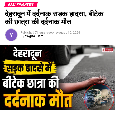
BREAKINGNEWS
देहरादून में दर्दनाक सड़क हादसा, बीटेक
की छात्रा की दर्दनाक मौत
Published
7 hours ago
on
August 10, 2026
By
Yogita Bisht
राज्यपाल ने इसे डिजिटल युग में महिलाओं को सशक्त बनाने की दिशा में एक
महत्वपूर्ण कदम बताया। उन्होंने कहा, “यह एक सुखद संयोग है कि नवरात्रि
के इस पावन अवसर पर हम गार्गी चैटबॉट जैसे अभिनव तकनीकी पहल को
हमारी मातृशक्ति को समर्पित कर रहे हैं। नारी सशक्तीकरण को गति देने
वाली यह पहल उत्तराखण्ड की महिलाओं को डिजिटल माध्यम से सशक्त
बनाएगी।