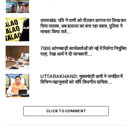
उत्तराखंड: पति ने पत्नी को पीटकर कागज पर लिख कर
दिया तलाक, अब हलाला का बना रहा दबाव, पुलिस ने
मामला किया दर्ज…
7000 आंगनबाड़ी कार्यकर्ताओं को मई में मिलेगा नियुक्ति
पत्र, रेखा आर्य ने दी जानकारी…
इसके साथ ही राज्यपाल ने चैत्र नवरात्रि के पावन अवसर पर महिलाओं को
कानूनी सहायता, करियर परामर्श, वित्तीय साक्षरता, सुरक्षा उपायों और
स्वास्थ्य सेवाओं से संबंधित सहायता प्रदान करने के उद्देश्य से
ArtificialIntelligence पर आधारित ‘गार्गी नारीशक्ति’ चैटबॉट का
UTTARAKHAND: मुख्यमंत्री धामी ने जनहित में
विभिन्न महानुभावों को सौंपे विभागीय दायित्व…
औपचारिक लोकार्पण कर जनता को समर्पित किया।
CLICK TO COMMENT