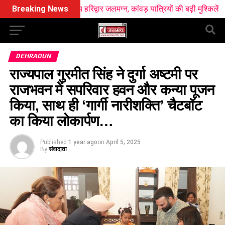
 कारण मध्य हरिद्वार जलमग्न, कांवड़ यात्रियों की बढ़ी मुश्किलें
Breaking News
सूर्यग्रह
DEHRADUN
राज्यपाल गुरमीत सिंह ने दुर्गा अष्टमी पर
राजभवन में सपरिवार हवन और कन्या पूजन
किया, साथ ही ‘गार्गी नारीशक्ति’ चैटबॉट
का किया लोकार्पण…
Published
1 year ago
on
April 5, 2025
By
संवादाता