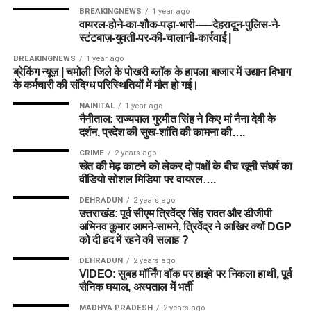
BREAKINGNEWS
1 year ago
वायरल-होने-का-शौक-पड़ा-भारी-—-देहरादून-पुलिस-ने-
स्टंटबाज़-युवती-पर-की-चालानी-कार्रवाई |
BREAKINGNEWS
1 year ago
ब्रेकिंग न्यूज़ | चमोली जिले के पोखरी ब्लॉक के हापला बाजार में उद्यान विभाग
के कर्मचारी की संदिग्ध परिस्थितियों में मौत हो गई।
NAINITAL
1 year ago
नैनीताल: राज्यपाल गुरमीत सिंह ने किए मां नैना देवी के
दर्शन, प्रदेश की सुख-शांति की कामना की….
CRIME
2 years ago
खेत की मेढ़ काटने को लेकर दो पक्षों के बीच खूनी संघर्ष का
वीडियो सोशल मिडिया पर वायरल….
DEHRADUN
2 years ago
उत्तराखंड: पूर्व सीएम त्रिवेंद्र सिंह रावत और डीजीपी
अभिनव कुमार आमने-सामने, त्रिवेंद्र ने आखिर क्यों DGP
को दी हद में रहने की सलाह ?
DEHRADUN
2 years ago
VIDEO: सुबह मॉर्निंग वॉक पर हाइवे पर निकला हाथी, पूर्व
सैनिक घयाल, अस्पताल में भर्ती
MADHYA PRADESH
2 years ago