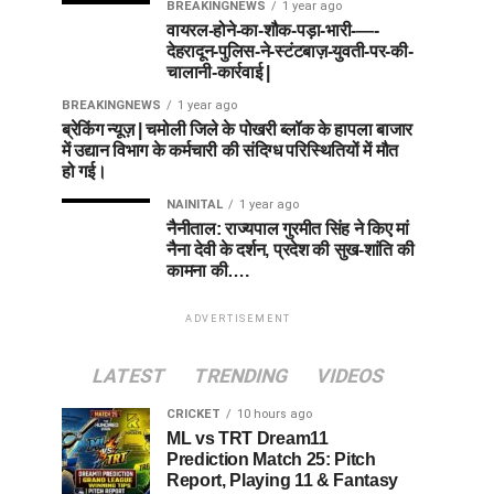
BREAKINGNEWS
1 year ago
वायरल-होने-का-शौक-पड़ा-भारी-—-
देहरादून-पुलिस-ने-स्टंटबाज़-युवती-पर-की-
चालानी-कार्रवाई |
BREAKINGNEWS
1 year ago
ब्रेकिंग न्यूज़ | चमोली जिले के पोखरी ब्लॉक के हापला बाजार
में उद्यान विभाग के कर्मचारी की संदिग्ध परिस्थितियों में मौत
हो गई।
NAINITAL
1 year ago
नैनीताल: राज्यपाल गुरमीत सिंह ने किए मां
नैना देवी के दर्शन, प्रदेश की सुख-शांति की
कामना की….
ADVERTISEMENT
LATEST
TRENDING
VIDEOS
CRICKET
10 hours ago
ML vs TRT Dream11
Prediction Match 25: Pitch
Report, Playing 11 & Fantasy