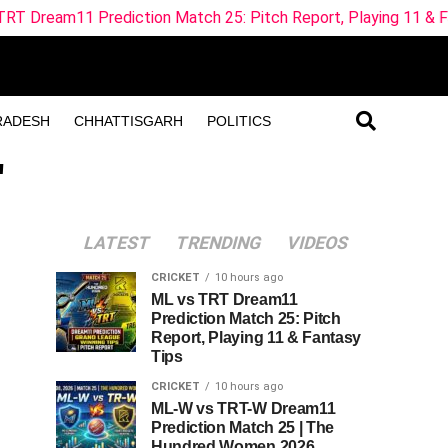
1 Prediction Match 25: Pitch Report, Playing 11 & Fantasy Ti
RADESH
CHHATTISGARH
POLITICS
"
LATEST
TRENDING
VIDEOS
CRICKET
10 hours ago
ML vs TRT Dream11
Prediction Match 25: Pitch
Report, Playing 11 & Fantasy
Tips
CRICKET
10 hours ago
ML-W vs TRT-W Dream11
Prediction Match 25 | The
Hundred Women 2026