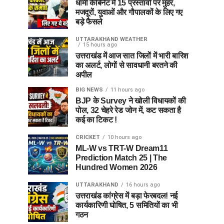
धामी कैबिनेट में 15 प्रस्तावों पर मुहर,
मजदूरों, युवाओं और गौपालकों के लिए गए
बड़े फैसले
UTTARAKHAND WEATHER
15 hours ago
उत्तराखंड में आज सात जिलों में भारी बारिश
का अलर्ट, लोगों से सावधानी बरतने की
अपील
BIG NEWS
11 hours ago
BJP के Survey ने खोली विधायकों की
पोल, 32 चेहरे रेड जोन में, कट सकता है
कई का टिकट !
CRICKET
10 hours ago
ML-W vs TRT-W Dream11
Prediction Match 25 | The
Hundred Women 2026
UTTARAKHAND
16 hours ago
उत्तराखंड कांग्रेस में बड़ा फेरबदल! नई
कार्यकारिणी घोषित, 5 समितियों का भी
गठन