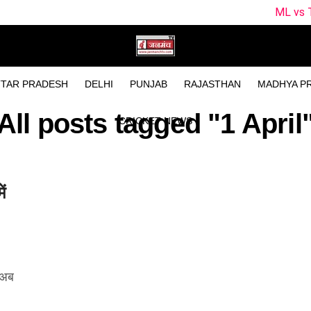
ML vs TRT Dream1
TAR PRADESH
DELHI
PUNJAB
RAJASTHAN
MADHYA P
All posts tagged "1 April
CRICKET NEWS
ं
। अब