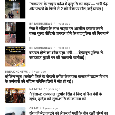
“चकराता के टाइगर फॉल में प्रकृति का कहर — भारी पेड़
और पत्थरों के गिरने से 2 की मौके पर मौत, कई घायल |
BREAKINGNEWS
1 year ago
मेरठ में महिला के साथ सड़क पर अश्लील हरकत करने
वाला युवक वीडियो वायरल होने के बाद पुलिस की गिरफ्त में
|
BREAKINGNEWS
1 year ago
वायरल-होने-का-शौक-पड़ा-भारी-—-देहरादून-पुलिस-ने-
स्टंटबाज़-युवती-पर-की-चालानी-कार्रवाई |
BREAKINGNEWS
1 year ago
ब्रेकिंग न्यूज़ | चमोली जिले के पोखरी ब्लॉक के हापला बाजार में उद्यान विभाग
के कर्मचारी की संदिग्ध परिस्थितियों में मौत हो गई।
NAINITAL
1 year ago
नैनीताल: राज्यपाल गुरमीत सिंह ने किए मां नैना देवी के
दर्शन, प्रदेश की सुख-शांति की कामना की….
CRIME
2 years ago
खेत की मेढ़ काटने को लेकर दो पक्षों के बीच खूनी संघर्ष का