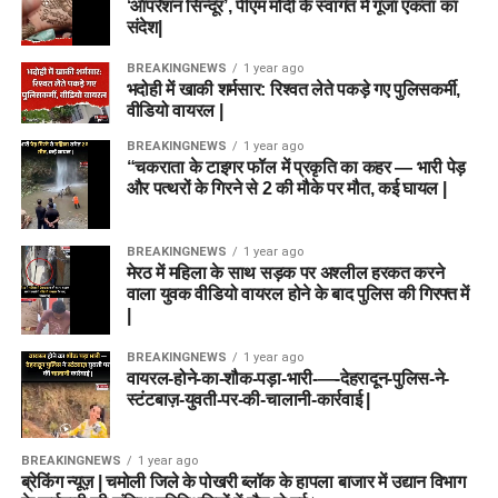
‘ऑपरेशन सिन्दूर’, पीएम मोदी के स्वागत में गूंजा एकता का
संदेश|
BREAKINGNEWS
1 year ago
भदोही में खाकी शर्मसार: रिश्वत लेते पकड़े गए पुलिसकर्मी,
वीडियो वायरल |
BREAKINGNEWS
1 year ago
“चकराता के टाइगर फॉल में प्रकृति का कहर — भारी पेड़
और पत्थरों के गिरने से 2 की मौके पर मौत, कई घायल |
BREAKINGNEWS
1 year ago
मेरठ में महिला के साथ सड़क पर अश्लील हरकत करने
वाला युवक वीडियो वायरल होने के बाद पुलिस की गिरफ्त में
|
BREAKINGNEWS
1 year ago
वायरल-होने-का-शौक-पड़ा-भारी-—-देहरादून-पुलिस-ने-
स्टंटबाज़-युवती-पर-की-चालानी-कार्रवाई |
BREAKINGNEWS
1 year ago
ब्रेकिंग न्यूज़ | चमोली जिले के पोखरी ब्लॉक के हापला बाजार में उद्यान विभाग