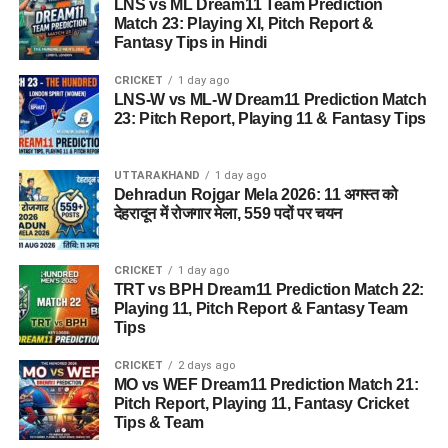
LNS vs ML Dream11 Team Prediction
Match 23: Playing XI, Pitch Report &
Fantasy Tips in Hindi
CRICKET
1 day ago
LNS-W vs ML-W Dream11 Prediction Match
23: Pitch Report, Playing 11 & Fantasy Tips
UTTARAKHAND
1 day ago
Dehradun Rojgar Mela 2026: 11 अगस्त को
देहरादून में रोजगार मेला, 559 पदों पर चयन
CRICKET
1 day ago
TRT vs BPH Dream11 Prediction Match 22:
Playing 11, Pitch Report & Fantasy Team
Tips
CRICKET
2 days ago
MO vs WEF Dream11 Prediction Match 21:
Pitch Report, Playing 11, Fantasy Cricket
Tips & Team