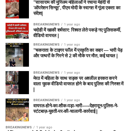
“सासाराम की मुस्लिम महिलाओं ने रचाया मेहंदी से
‘ऑपरेशन सिन्दूर’, पीएम मोदी के स्वागत में गूंजा एकता का
संदेश|
BREAKINGNEWS
1 year ago
भदोही में खाकी शर्मसार: रिश्वत लेते पकड़े गए पुलिसकर्मी,
वीडियो वायरल |
BREAKINGNEWS
1 year ago
“चकराता के टाइगर फॉल में प्रकृति का कहर — भारी पेड़
और पत्थरों के गिरने से 2 की मौके पर मौत, कई घायल |
BREAKINGNEWS
1 year ago
मेरठ में महिला के साथ सड़क पर अश्लील हरकत करने
वाला युवक वीडियो वायरल होने के बाद पुलिस की गिरफ्त में
|
BREAKINGNEWS
1 year ago
वायरल-होने-का-शौक-पड़ा-भारी-—-देहरादून-पुलिस-ने-
स्टंटबाज़-युवती-पर-की-चालानी-कार्रवाई |
BREAKINGNEWS
1 year ago