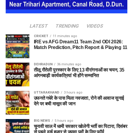
दुर्घटना के कारणों का नहीं चल पाया पता
रेस्क्यू टीम ने 45 वर्षीय संजय राणा का शव खाई से निकालकर सड़क तक
पहुंचाया। वहीं दूसरे व्यक्ति मोहन का शव भी बरामद कर लिया गया। पुलिस
LATEST
TRENDING
VIDEOS
ने दोनों शवों को कब्जे में लेकर पोस्टमार्टम के लिए भेज दिया है। प्रारंभिक
CRICKET
11 minutes ago
जानकारी के अनुसार, हादसे के समय डंपर में दो ही लोग सवार थे। दुर्घटना
IRE vs AFG Dream11 Team 2nd ODI 2026:
के कारणों का अभी स्पष्ट पता नहीं चल पाया है।
Match Prediction, Pitch Report & Playing 11
हादसे के बाद मृतकों के परिजनों में मचा कोहराम
DEHRADUN
36 minutes ago
इस हादसे के बाद मृतकों के परिजनों में शोक की लहर है। स्थानीय प्रशासन
तीलू रौतेली पुरस्कार के लिए 13 वीरांगनाओं का चयन, 35
आंगनबाड़ी कार्यकत्रियां भी होंगे सम्मानित
ने घटना की जांच शुरू कर दी है और दुर्घटना के वास्तविक कारणों का पता
लगाने के प्रयास किए जा रहे हैं।
UTTARAKHAND
3 hours ago
उफनते गधेरे के पास मिला नवजात!, रोने की आवाज सुनाई
देने पर बची मासूम की जान
BIG NEWS
5 hours ago
चुनावी साल में धामी सरकार खोलेगी भर्ती का पिटारा, दिसंबर
से पहले ढाई हजार से ज्यादा पदों के लिए फॉर्म