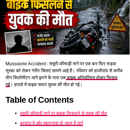
#KawadTruckAccident #TehriRoadMishap
#GangotriPilgrimsCrash
RELATED TOPICS:
GANGOTRIPILGRIMSCRASH
KAWADTRUCKACCIDENT
TEHRIROADMISHAP
Mussoorie Accident : मसूरी-कीमाड़ी मार्ग पर एक बार फिर सड़क
UP NEXT
सुरक्षा को लेकर गंभीर चिंताएं सामने आई हैं। रविवार को हाथीपांव से करीब
टिहरी हादसे पर CM धामी सख्त, घायल कांवड़ियों के इलाज के दिए
तीन किलोमीटर आगे झरने के पास एक
बाइक अनियंत्रित होकर फिसल
तत्काल आदेश !
गई
। हादसे में बाइक सवार युवक की मौत हो गई।
DON'T MISS
बड़ी खबर: कांवड़ियों से भरा ट्रक पलटा — एक की मौत, 14 घायल,
Table of Contents
कई दबे होने की आशंका!
मसूरी-कीमाड़ी मार्ग पर बाइक फिसलने से युवक की मौत
बरसात में और खतरनाक हो जाता है मार्ग