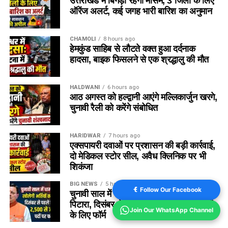
उत्तराखंड में बिगड़ा रहेगा मौसम, 3 जिलों के लिए
ऑरेंज अलर्ट, कई जगह भारी बारिश का अनुमान
CHAMOLI
8 hours ago
हेमकुंड साहिब से लौटते वक्त हुआ दर्दनाक
हादसा, बाइक फिसलने से एक श्रद्धालु की मौत
HALDWANI
6 hours ago
आठ अगस्त को हल्द्वानी आएंगे मल्लिकार्जुन खरगे,
चुनावी रैली को करेंगे संबोधित
HARIDWAR
7 hours ago
एक्सपायरी दवाओं पर प्रशासन की बड़ी कार्रवाई,
दो मेडिकल स्टोर सील, अवैध क्लिनिक पर भी
शिकंजा
BIG NEWS
5 hours ago
Follow Our Facebook
चुनावी साल में धामी सरकार खोलेगी भर्ती का
पिटारा, दिसंबर से पहले ढाई हजार से ज्यादा पदों
Join Our WhatsApp Channel
के लिए फॉर्म