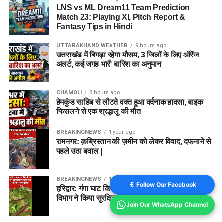
LNS vs ML Dream11 Team Prediction
Match 23: Playing XI, Pitch Report &
Fantasy Tips in Hindi
UTTARAKHAND WEATHER
9 hours ago
उत्तराखंड में बिगड़ा रहेगा मौसम, 3 जिलों के लिए ऑरेंज
अलर्ट, कई जगह भारी बारिश का अनुमान
CHAMOLI
8 hours ago
हेमकुंड साहिब से लौटते वक्त हुआ दर्दनाक हादसा, बाइक
फिसलने से एक श्रद्धालु की मौत
BREAKINGNEWS
1 year ago
रामनगर: क़ब्रिस्तान की ज़मीन को लेकर विवाद, दफनाने से
पहले उठा बवाल |
BREAKINGNEWS
1 year ago
Follow Our Facebook
हरिद्वार: गंगा घाट किनारे पेड़ पर लिपटा मिला अजगर, वन
विभाग ने किया सुरक्षित रेस्क्यू
Join Our WhatsApp Channel