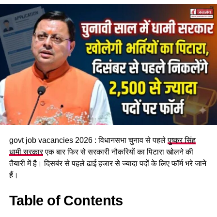
महिला सशक्तिकरण एवं बाल विकास
मंत्री रेखा आर्या
ने कहा कि तीलू
रौतेली राज्य स्त्री शक्ति पुरस्कार उत्तराखंड की उन महिलाओं को समर्पित
है जिन्होंने संघर्ष, साहस और समर्पण से समाज में नई पहचान बनाई है।
उन्होंने कहा कि इस वर्ष चयनित महिलाओं ने संस्कृति, खेल, वैज्ञानिक शोध,
पर्यावरण संरक्षण, कृषि, स्वरोजगार, समाजसेवा, महिला सशक्तीकरण और
दिव्यांगजन कल्याण जैसे क्षेत्रों में उल्लेखनीय योगदान दिया है।
govt job vacancies 2026 : विधानसभा चुनाव से पहले
पुष्कर सिंह
धामी सरकार
एक बार फिर से सरकारी नौकरियों का पिटारा खोलने की
तैयारी में है। दिसबंर से पहले ढाई हजार से ज्यादा पदों के लिए फॉर्म भरे जाने
हैं।
Table of Contents