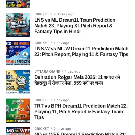
CRICKET
23 hours ago
LNS vs ML Dream11 Team Prediction
Match 23: Playing XI, Pitch Report &
Fantasy Tips in Hindi
CRICKET
1 day ago
LNS-W vs ML-W Dream11 Prediction Match
23: Pitch Report, Playing 11 & Fantasy Tips
UTTARAKHAND
1 day ago
Dehradun Rojgar Mela 2026: 11 अगस्त को
देहरादून में रोजगार मेला, 559 पदों पर चयन
CRICKET
1 day ago
TRT vs BPH Dream11 Prediction Match 22:
Playing 11, Pitch Report & Fantasy Team
Tips
CRICKET
2 days ago
MO vs WEF Dream11 Prediction Match 21: