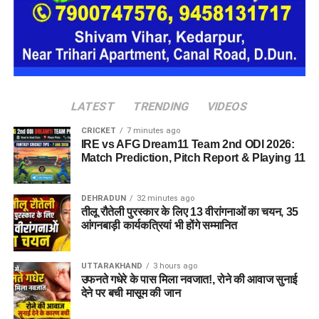
डिक्सॉन (Dixon Technologies)
उत्कर्ष स्मॉल फाइनेंस बैंक (Utkarsh Small Finance Bank)
सीएएमपी-108 (CAMP-108)
एनआईटीटी लिमिटेड (NIIT Limited)
परिश्रम रिसोर्स प्राइवेट लिमिटेड
LATEST
TRENDING
VIDEOS
आईपीसीए (IPCA Laboratories)
CRICKET
7 minutes ago
IRE vs AFG Dream11 Team 2nd ODI 2026:
मोचिको (Mochiko Shoes)
Match Prediction, Pitch Report & Playing 11
टीआई मेडिकोज (TI Medicos)
आईजोन (iZone)
DEHRADUN
32 minutes ago
तीलू रौतेली पुरस्कार के लिए 13 वीरांगनाओं का चयन, 35
आंगनबाड़ी कार्यकत्रियां भी होंगे सम्मानित
Dehradun Rojgar Mela 2026 :
आवेदन और पंजीकरण प्रक्रिया (How
UTTARAKHAND
3 hours ago
उफनते गधेरे के पास मिला नवजात!, रोने की आवाज सुनाई
to Register)
देने पर बची मासूम की जान