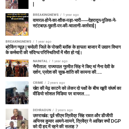
|
BREAKINGNEWS
1 year ago
वायरल-होने-का-शौक-पड़ा-भारी-—-देहरादून-पुलिस-ने-
स्टंटबाज़-युवती-पर-की-चालानी-कार्रवाई |
BREAKINGNEWS
1 year ago
ब्रेकिंग न्यूज़ | चमोली जिले के पोखरी ब्लॉक के हापला बाजार में उद्यान विभाग
के कर्मचारी की संदिग्ध परिस्थितियों में मौत हो गई।
NAINITAL
1 year ago
नैनीताल: राज्यपाल गुरमीत सिंह ने किए मां नैना देवी के
दर्शन, प्रदेश की सुख-शांति की कामना की….
CRIME
2 years ago
खेत की मेढ़ काटने को लेकर दो पक्षों के बीच खूनी संघर्ष का
वीडियो सोशल मिडिया पर वायरल….
DEHRADUN
2 years ago
उत्तराखंड: पूर्व सीएम त्रिवेंद्र सिंह रावत और डीजीपी
अभिनव कुमार आमने-सामने, त्रिवेंद्र ने आखिर क्यों DGP
को दी हद में रहने की सलाह ?