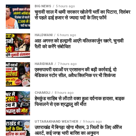
क्षेत्रीय सेवायोजन अधिकारी ममता चौहान नेगी के अनुसार, रोजगार मेले में
BIG NEWS
5 hours ago
भाग लेने के लिए अभ्यर्थियों का पंजीकरण
04 अगस्त, 2026
से शुरू हो
चुनावी साल में धामी सरकार खोलेगी भर्ती का पिटारा, दिसंबर
चुका है। इच्छुक अभ्यर्थी साक्षात्कार में शामिल होने से पहले किसी भी कार्य
से पहले ढाई हजार से ज्यादा पदों के लिए फॉर्म
दिवस में कार्यालय पहुंचकर अपना पंजीकरण करा सकते हैं।
HALDWANI
6 hours ago
आवश्यक दस्तावेज (Documents
आठ अगस्त को हल्द्वानी आएंगे मल्लिकार्जुन खरगे, चुनावी
रैली को करेंगे संबोधित
Required):
बायोडाटा / रिज़्यूमे (Resume)
(2-3 प्रतियां)
HARIDWAR
7 hours ago
एक्सपायरी दवाओं पर प्रशासन की बड़ी कार्रवाई, दो
मूल शैक्षिक प्रमाण पत्र
एवं उनकी छायाप्रतियां
मेडिकल स्टोर सील, अवैध क्लिनिक पर भी शिकंजा
(Photocopies)
सेवायोजन कार्यालय का पंजीयन कार्ड
CHAMOLI
8 hours ago
हेमकुंड साहिब से लौटते वक्त हुआ दर्दनाक हादसा, बाइक
पासपोर्ट साइज फोटो
फिसलने से एक श्रद्धालु की मौत
वैध पहचान पत्र
(आधार कार्ड / वोटर आईडी आदि)
UTTARAKHAND WEATHER
9 hours ago
विभाग ने जिले के सभी योग्य एवं इच्छुक युवाओं से अपील की है कि वे समय
उत्तराखंड में बिगड़ा रहेगा मौसम, 3 जिलों के लिए ऑरेंज
पर अपना पंजीकरण कराकर इस रोजगार अवसर का लाभ उठाएं।
अलर्ट, कई जगह भारी बारिश का अनुमान