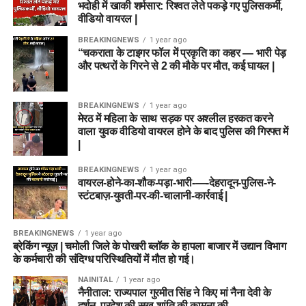
भदोही में खाकी शर्मसार: रिश्वत लेते पकड़े गए पुलिसकर्मी,
वीडियो वायरल |
BREAKINGNEWS
1 year ago
“चकराता के टाइगर फॉल में प्रकृति का कहर — भारी पेड़
और पत्थरों के गिरने से 2 की मौके पर मौत, कई घायल |
BREAKINGNEWS
1 year ago
मेरठ में महिला के साथ सड़क पर अश्लील हरकत करने
वाला युवक वीडियो वायरल होने के बाद पुलिस की गिरफ्त में
|
BREAKINGNEWS
1 year ago
वायरल-होने-का-शौक-पड़ा-भारी-—-देहरादून-पुलिस-ने-
स्टंटबाज़-युवती-पर-की-चालानी-कार्रवाई |
BREAKINGNEWS
1 year ago
ब्रेकिंग न्यूज़ | चमोली जिले के पोखरी ब्लॉक के हापला बाजार में उद्यान विभाग
के कर्मचारी की संदिग्ध परिस्थितियों में मौत हो गई।
NAINITAL
1 year ago
नैनीताल: राज्यपाल गुरमीत सिंह ने किए मां नैना देवी के
दर्शन, प्रदेश की सुख-शांति की कामना की….