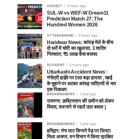
CRICKET
3 hours ago
SUL-W vs WEF-W Dream11
Prediction Match 27: The
Hundred Women 2026
UTTARAKHAND
3 hours ago
Haridwar News: कांवड़ मेले के बीच
दो घरों में चोरी का खुलासा, 3 शातिर
गिरफ्तार; ₹5 लाख कैश बरामद
ACCIDENT
5 hours ago
Uttarkashi Accident News :
गंगोत्री हाईवे पर टला बड़ा हादसा , खाई
के मुहाने पर अटका कांवड़ यात्रियों से भरा
एक पिकअप
BREAKINGNEWS
1 year ago
रामनगर: क़ब्रिस्तान की ज़मीन को लेकर
विवाद, दफनाने से पहले उठा बवाल |
BREAKINGNEWS
1 year ago
हरिद्वार: गंगा घाट किनारे पेड़ पर लिपटा
मिला अजगर, वन विभाग ने किया सुरक्षित