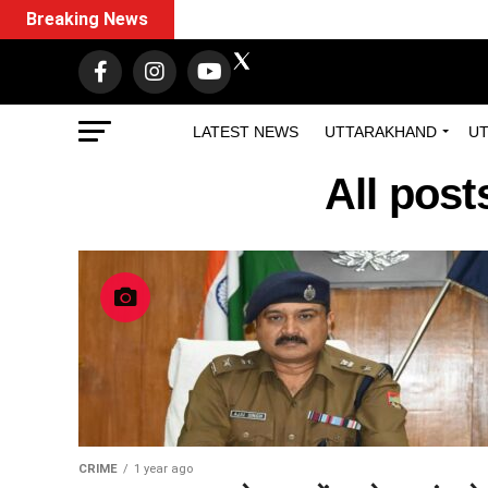
Breaking News
LATEST NEWS
UTTARAKHAND
UT
All post
CRIME
1 year ago