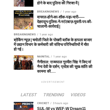
होने के बाद पुलिस की गिरफ्त में |
BREAKINGNEWS
1 year ago
वायरल-होने-का-शौक-पड़ा-भारी-—-
देहरादून-पुलिस-ने-स्टंटबाज़-युवती-पर-की-
चालानी-कार्रवाई |
BREAKINGNEWS
1 year ago
ब्रेकिंग न्यूज़ | चमोली जिले के पोखरी ब्लॉक के हापला बाजार
में उद्यान विभाग के कर्मचारी की संदिग्ध परिस्थितियों में मौत
हो गई।
NAINITAL
1 year ago
नैनीताल: राज्यपाल गुरमीत सिंह ने किए मां
नैना देवी के दर्शन, प्रदेश की सुख-शांति की
कामना की….
ADVERTISEMENT
LATEST
TRENDING
VIDEOS
CRICKET
3 hours ago
SUL-W vs WEF-W Dream11