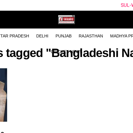
SUL-W vs WEF-W 
TAR PRADESH
DELHI
PUNJAB
RAJASTHAN
MADHYA P
s tagged "Bangladeshi N
CRICKET NEWS