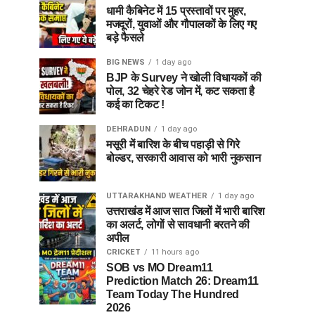
धामी कैबिनेट में 15 प्रस्तावों पर मुहर,
मजदूरों, युवाओं और गौपालकों के लिए गए
बड़े फैसले
BIG NEWS
1 day ago
BJP के Survey ने खोली विधायकों की
पोल, 32 चेहरे रेड जोन में, कट सकता है
कई का टिकट !
DEHRADUN
1 day ago
मसूरी में बारिश के बीच पहाड़ी से गिरे
बोल्डर, सरकारी आवास को भारी नुकसान
UTTARAKHAND WEATHER
1 day ago
उत्तराखंड में आज सात जिलों में भारी बारिश
का अलर्ट, लोगों से सावधानी बरतने की
अपील
CRICKET
11 hours ago
SOB vs MO Dream11
Prediction Match 26: Dream11
Team Today The Hundred
2026