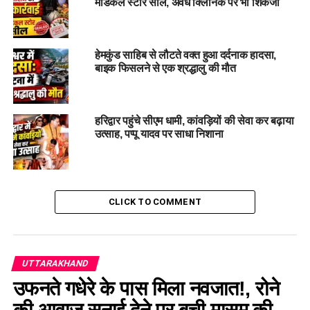
मेडिकल स्टोर सील, अवैध क्लिनिक पर भी शिकंजा
हेमकुंड साहिब से लौटते वक्त हुआ दर्दनाक हादसा,
बाइक फिसलने से एक श्रद्धालु की मौत
हरिद्वार पहुंचे सीएम धामी, कांवड़ियों की सेवा कर बढ़ाया
उत्साह, पप्पू यादव पर साधा निशाना
CLICK TO COMMENT
UTTARAKHAND
उफनते गधेरे के पास मिला नवजात!, रोने
सोशल मीडिया के जरिए सामने आया था मामला
की आवाज सुनाई देने पर बची मासूम की