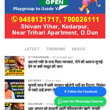
LATEST
TRENDING
VIDEOS
UTTARAKHAND
37 minutes ago
उफनते गधेरे के पास मिला नवजात!, रोने की आवाज सुनाई
देने पर बची मासूम की जान
BIG NEWS
2 hours ago
चुनावी साल में धामी सरकार खोलेगी भर्ती का पिटारा, दिसंबर
से पहले ढाई हजार से ज्यादा पदों के लिए फॉर्म
Follow Our Facebook
Join Our WhatsApp Channel
HALDWANI
4 hours ago
आठ अगस्त को हल्द्वानी आएंगे मल्लिकार्जुन खरगे, चुनावी