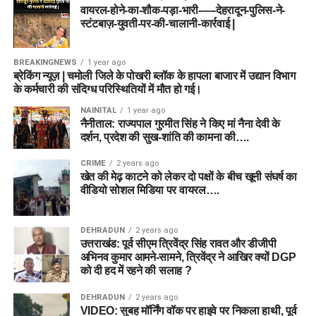
वायरल-होने-का-शौक-पड़ा-भारी-—-देहरादून-पुलिस-ने-
स्टंटबाज़-युवती-पर-की-चालानी-कार्रवाई |
BREAKINGNEWS
1 year ago
ब्रेकिंग न्यूज़ | चमोली जिले के पोखरी ब्लॉक के हापला बाजार में उद्यान विभाग
के कर्मचारी की संदिग्ध परिस्थितियों में मौत हो गई।
NAINITAL
1 year ago
नैनीताल: राज्यपाल गुरमीत सिंह ने किए मां नैना देवी के
दर्शन, प्रदेश की सुख-शांति की कामना की….
CRIME
2 years ago
खेत की मेढ़ काटने को लेकर दो पक्षों के बीच खूनी संघर्ष का
वीडियो सोशल मिडिया पर वायरल….
DEHRADUN
2 years ago
उत्तराखंड: पूर्व सीएम त्रिवेंद्र सिंह रावत और डीजीपी
अभिनव कुमार आमने-सामने, त्रिवेंद्र ने आखिर क्यों DGP
को दी हद में रहने की सलाह ?
DEHRADUN
2 years ago
VIDEO: सुबह मॉर्निंग वॉक पर हाइवे पर निकला हाथी, पूर्व