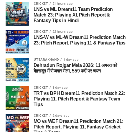
CRICKET
21 hours ago
LNS vs ML Dream11 Team Prediction
Match 23: Playing XI, Pitch Report &
Fantasy Tips in Hindi
CRICKET
22 hours ago
LNS-W vs ML-W Dream11 Prediction Match
23: Pitch Report, Playing 11 & Fantasy Tips
UTTARAKHAND
1 day ago
Dehradun Rojgar Mela 2026: 11 अगस्त को
देहरादून में रोजगार मेला, 559 पदों पर चयन
CRICKET
1 day ago
TRT vs BPH Dream11 Prediction Match 22:
Playing 11, Pitch Report & Fantasy Team
Tips
CRICKET
2 days ago
MO vs WEF Dream11 Prediction Match 21:
Pitch Report, Playing 11, Fantasy Cricket