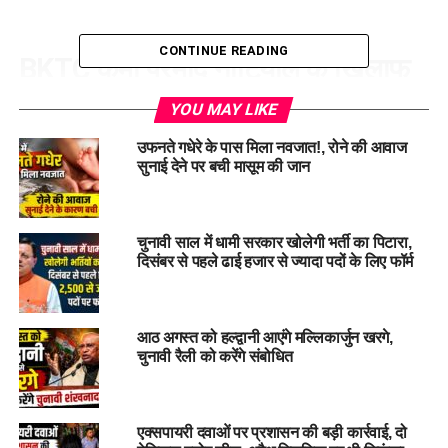
CONTINUE READING
BKTC कर्मी प्रमोद नौटियाल के खिलाफ
मुकदमा दर्ज
YOU MAY LIKE
उफनते गधेरे के पास मिला नवजात!, रोने की आवाज
बद्रीनाथ-केदारनाथ मंदिर समिति (BKTC) के अध्यक्ष कार्यालय में तैनात
सुनाई देने पर बची मासूम की जान
व्यक्तिगत सहायक प्रमोद नौटियाल के खिलाफ बदरीनाथ थाना पुलिस ने
मुकदमा दर्ज कर जांच शुरू कर दी है। इससे पहले समिति उन्हें निलंबित कर
विभागीय जांच भी शुरू कर चुकी है।
चुनावी साल में धामी सरकार खोलेगी भर्ती का पिटारा,
दिसंबर से पहले ढाई हजार से ज्यादा पदों के लिए फॉर्म
मंदिर अधिकारी की शिकायत पर दर्ज हुआ मुकदमा
बद्रीनाथ धाम
के मंदिर अधिकारी युद्धवीर पुष्पवाण की लिखित शिकायत के
आधार पर 8 जुलाई 2026 को बदरीनाथ थाने में एफआईआर संख्या 0006
आठ अगस्त को हल्द्वानी आएंगे मल्लिकार्जुन खरगे,
चुनावी रैली को करेंगे संबोधित
दर्ज की गई। पुलिस ने भारतीय न्याय संहिता (BNS) 2023 की धारा 306
और 316(5) के तहत मामला दर्ज कर जांच शुरू कर दी है। पुलिस
अधिकारियों का कहना है कि मामले के सभी तथ्यों की निष्पक्ष जांच की
जाएगी।
एक्सपायरी दवाओं पर प्रशासन की बड़ी कार्रवाई, दो