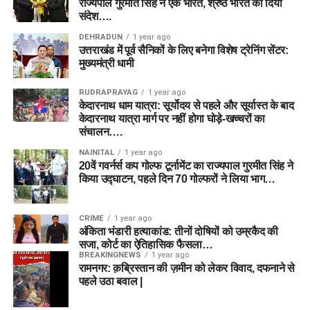
राज्यपाल गुरमीत सिंह ने एक भारत, श्रेष्ठ भारत का दिया
संदेश….
DEHRADUN
1 year ago
उत्तराखंड में पूर्व सैनिकों के लिए बनेगा विशेष ट्रेनिंग सेंटर:
मुख्यमंत्री धामी
RUDRAPRAYAG
1 year ago
केदारनाथ धाम यात्रा: सूर्योदय से पहले और सूर्यास्त के बाद
केदारनाथ यात्रा मार्ग पर नहीं होगा घोड़े-खच्चरों का
संचालन….
NAINITAL
1 year ago
20वें गवर्नर्स कप गोल्फ टूर्नामेंट का राज्यपाल गुरमीत सिंह ने
किया उद्घाटन, पहले दिन 70 गोल्फरों ने लिया भाग…
CRIME
1 year ago
अंकिता भंडारी हत्याकांड: तीनों दोषियों को उम्रकैद की
सजा, कोर्ट का ऐतिहासिक फैसला…
BREAKINGNEWS
1 year ago
रामनगर: क़ब्रिस्तान की ज़मीन को लेकर विवाद, दफनाने से
पहले उठा बवाल |