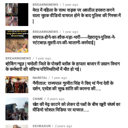
BREAKINGNEWS
1 year ago
मेरठ में महिला के साथ सड़क पर अश्लील हरकत करने
वाला युवक वीडियो वायरल होने के बाद पुलिस की गिरफ्त में
|
BREAKINGNEWS
1 year ago
वायरल-होने-का-शौक-पड़ा-भारी-—-देहरादून-पुलिस-ने-
स्टंटबाज़-युवती-पर-की-चालानी-कार्रवाई |
BREAKINGNEWS
1 year ago
ब्रेकिंग न्यूज़ | चमोली जिले के पोखरी ब्लॉक के हापला बाजार में उद्यान विभाग
के कर्मचारी की संदिग्ध परिस्थितियों में मौत हो गई।
NAINITAL
1 year ago
नैनीताल: राज्यपाल गुरमीत सिंह ने किए मां नैना देवी के
दर्शन, प्रदेश की सुख-शांति की कामना की….
CRIME
2 years ago
खेत की मेढ़ काटने को लेकर दो पक्षों के बीच खूनी संघर्ष का
वीडियो सोशल मिडिया पर वायरल….
DEHRADUN
2 years ago