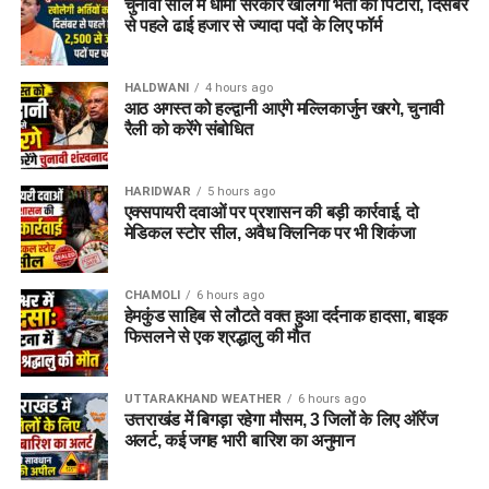
चुनावी साल में धामी सरकार खोलेगी भर्ती का पिटारा, दिसंबर
करें सम्मान
से पहले ढाई हजार से ज्यादा पदों के लिए फॉर्म
पुलिस ने स्पष्ट किया है कि बदरीनाथ धाम में धार्मिक मर्यादा और कानून
HALDWANI
4 hours ago
व्यवस्था से किसी भी तरह का समझौता नहीं किया जाएगा। यात्रा के दौरान
आठ अगस्त को हल्द्वानी आएंगे मल्लिकार्जुन खरगे, चुनावी
श्रद्धालुओं की सुरक्षा, शांति व्यवस्था और धाम की गरिमा बनाए रखने के लिए
रैली को करेंगे संबोधित
संदिग्ध गतिविधियों पर लगातार नजर रखी जा रही है।
HARIDWAR
5 hours ago
पुलिस ने लोगों से भी अपील की है कि बदरीनाथ धाम जैसे धार्मिक स्थल की
एक्सपायरी दवाओं पर प्रशासन की बड़ी कार्रवाई, दो
पवित्रता और मर्यादा का सम्मान करें। नियमों का उल्लंघन करने वालों के
मेडिकल स्टोर सील, अवैध क्लिनिक पर भी शिकंजा
खिलाफ नियमानुसार सख्त कार्रवाई की जाएगी।
CHAMOLI
6 hours ago
हेमकुंड साहिब से लौटते वक्त हुआ दर्दनाक हादसा, बाइक
फिसलने से एक श्रद्धालु की मौत
UTTARAKHAND WEATHER
6 hours ago
उत्तराखंड में बिगड़ा रहेगा मौसम, 3 जिलों के लिए ऑरेंज
अलर्ट, कई जगह भारी बारिश का अनुमान