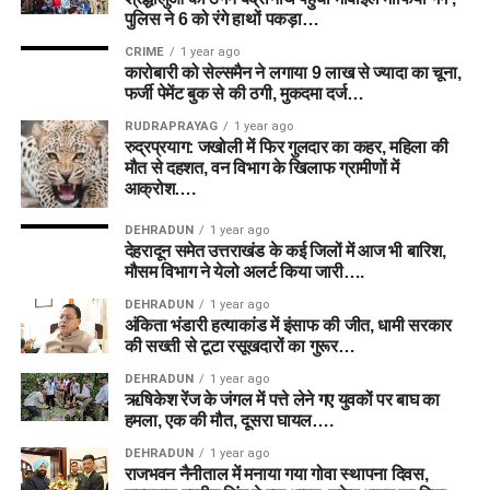
पुलिस ने 6 को रंगे हाथों पकड़ा…
CRIME
1 year ago
कारोबारी को सेल्समैन ने लगाया 9 लाख से ज्यादा का चूना,
फर्जी पेमेंट बुक से की ठगी, मुकदमा दर्ज…
RUDRAPRAYAG
1 year ago
रुद्रप्रयाग: जखोली में फिर गुलदार का कहर, महिला की
मौत से दहशत, वन विभाग के खिलाफ ग्रामीणों में
आक्रोश….
DEHRADUN
1 year ago
देहरादून समेत उत्तराखंड के कई जिलों में आज भी बारिश,
मौसम विभाग ने येलो अलर्ट किया जारी….
DEHRADUN
1 year ago
अंकिता भंडारी हत्याकांड में इंसाफ की जीत, धामी सरकार
की सख्ती से टूटा रसूखदारों का गुरूर…
DEHRADUN
1 year ago
ऋषिकेश रेंज के जंगल में पत्ते लेने गए युवकों पर बाघ का
हमला, एक की मौत, दूसरा घायल….
DEHRADUN
1 year ago
राजभवन नैनीताल में मनाया गया गोवा स्थापना दिवस,