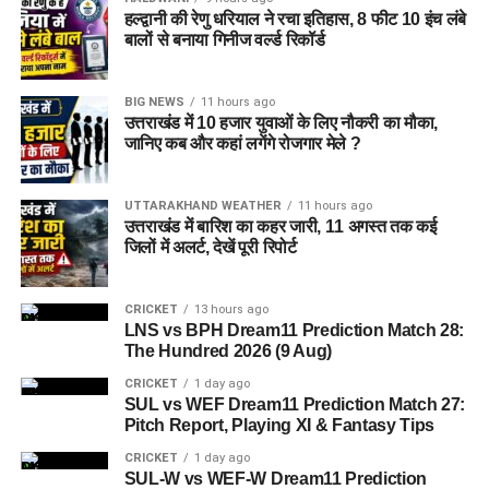
हल्द्वानी की रेणु धरियाल ने रचा इतिहास, 8 फीट 10 इंच लंबे
बालों से बनाया गिनीज वर्ल्ड रिकॉर्ड
शिकायत मिलने के बाद विजिलेंस ने मामले का गोपनीय सत्यापन कराया।
प्रारंभिक जांच में आरोप सही पाए जाने पर पुलिस अधीक्षक, सतर्कता
BIG NEWS
11 hours ago
अधिष्ठान सेक्टर हल्द्वानी के निर्देशन में निरीक्षक के नेतृत्व में विशेष ट्रैप टीम
उत्तराखंड में 10 हजार युवाओं के लिए नौकरी का मौका,
का गठन किया गया।
जानिए कब और कहां लगेंगे रोजगार मेले ?
शिकायत के बाद विजिलेंस ने की ये कार्रवाई
UTTARAKHAND WEATHER
11 hours ago
उत्तराखंड में बारिश का कहर जारी, 11 अगस्त तक कई
पूर्व निर्धारित योजना के तहत शुक्रवार को विजिलेंस टीम ने उरेडा कार्यालय
जिलों में अलर्ट, देखें पूरी रिपोर्ट
में कार्रवाई की। जैसे ही शिकायतकर्ता ने आरोपी परियोजना अधिकारी
धीरेंद्र सिंह पटवाल, निवासी राजनगर, पीरुमदारा, रामनगर (जनपद
CRICKET
13 hours ago
नैनीताल) को 40 हजार रुपये दिए, टीम ने तत्काल छापा मारकर उन्हें रिश्वत
LNS vs BPH Dream11 Prediction Match 28:
की रकम के साथ रंगे हाथ गिरफ्तार कर लिया।
The Hundred 2026 (9 Aug)
CRICKET
1 day ago
फिलहाल विजिलेंस आरोपी अधिकारी से पूछताछ कर रही है और मामले में
SUL vs WEF Dream11 Prediction Match 27:
भ्रष्टाचार निवारण अधिनियम के तहत आगे की कानूनी कार्रवाई की जा रही
Pitch Report, Playing XI & Fantasy Tips
है।
CRICKET
1 day ago
SUL-W vs WEF-W Dream11 Prediction