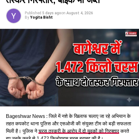
बारिश के साथ ही अगले दो दिनों तक प्रदेश के पर्वतीय इलाकों में गरज-
Published
5 days ago
on
August 4, 2026
By
Yogita Bisht
चमक के साथ बिजली गिरने, तेज बारिश और 30 से 40 किलोमीटर प्रति
घंटे की रफ्तार से तेज हवाएं चलने की भी आशंका व्यक्त की गई है। वहीं
मैदानी इलाकों में भी गरज-चमक के साथ बारिश होगी।
RELATED TOPICS:
BAGESHWAR
BAGESHWAR NEWS
BAGESHWAR SCHOOL CLOSED
UTTARAKHAND
UTTARAKHAND LATEST NEWS TODAY
UTTARAKHAND NEWS
UP NEXT
पैदल ही देवल गांव पहुंचे भीम आर्मी चीफ चंद्रशेखर आजाद, केतन
लाल के परिजनों से की मुलाकात
DON'T MISS
उत्तराखंड में मदरसा बोर्ड का आखिरी दिन आज, कल से अस्तित्व में
आएगा अल्पसंख्यक शिक्षा प्राधिकरण
Bageshwar News : जिले में नशे के खिलाफ चलाए जा रहे अभियान के
तहत कपकोट थाना पुलिस और एसओजी की संयुक्त टीम को बड़ी सफलता
मिली है। पुलिस ने
चरस तस्करी के आरोप में दो युवकों को गिरफ्तार
करते
हुए उनके कब्जे से 1.472 किलोग्राम चरस बरामद की है।