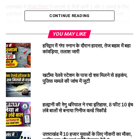
उत्तराखंड में
मौसम विभाग
ने आगामी दो दिनों यानी 1 और 2 जुलाई के लिए
कई जिलों में भारी से बहुत भारी वर्षा की संभावना जताते हुए अलर्ट जारी
CONTINUE READING
किया है। लगातार हो रही बारिश को देखते हुए बागेश्वर जिले में एहतियातन
सभी स्कूलों और आंगनबाड़ी केंद्रों में अवकाश घोषित किया गया है।
YOU MAY LIKE
1 और 2 जुलाई को इन जिलों में भारी बारिश की चेतावनी
हरिद्वार में गंगा स्नान के दौरान हादसा, तेज बहाव में बहा
कांवड़िया, तलाश जारी
मौसम विज्ञान केंद्र, देहरादून के पूर्वानुमान के अनुसार, 1 जुलाई को देहरादून
और बागेश्वर जिलों में कुछ स्थानों पर भारी से बहुत भारी बारिश हो सकती
है। इसी को ध्यान में रखते हुए इन जिलों के लिए ऑरेंज अलर्ट जारी किया
खटीमा रेलवे स्टेशन के पास दो शव मिलने से हड़कंप,
गया है। वहीं, टिहरी, पौड़ी, नैनीताल, चंपावत, ऊधम सिंह नगर और
पुलिस मामले की जांच में जुटी
पिथौरागढ़ जिलों में भी कई स्थानों पर भारी वर्षा होने की संभावना है।
हल्द्वानी की रेणु धरियाल ने रचा इतिहास, 8 फीट 10 इंच
लंबे बालों से बनाया गिनीज वर्ल्ड रिकॉर्ड
उत्तराखंड में 10 हजार युवाओं के लिए नौकरी का मौका,