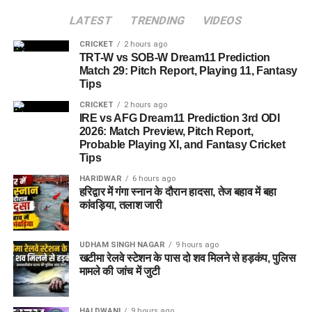
भी सतर्क रहने और किसी भी आपात स्थिति से निपटने के लिए तैयार रहने के
15 हजार रुपये की रिश्वत मांग रहे थे।
निर्देश दिए गए हैं।
LATEST
TRENDING
VIDEOS
40 हजार रुपये की रिश्वत लेते हुए
CRICKET
2 hours ago
TRT-W vs SOB-W Dream11 Prediction
गिरफ्तार
Match 29: Pitch Report, Playing 11, Fantasy
Tips
शिकायतकर्ता की कुल चार फाइलें विभाग में लंबित थीं। आरोप है कि इन
CRICKET
2 hours ago
IRE vs AFG Dream11 Prediction 3rd ODI
फाइलों के निस्तारण के बदले अधिकारी ने कुल 40 हजार रुपये की मांग
2026: Match Preview, Pitch Report,
की। शिकायतकर्ता रिश्वत देने के बजाय मामले की शिकायत विजिलेंस से
Probable Playing XI, and Fantasy Cricket
कर भ्रष्टाचार का पर्दाफाश करना चाहता था।
Tips
HARIDWAR
6 hours ago
हरिद्वार में गंगा स्नान के दौरान हादसा, तेज बहाव में बहा
कांवड़िया, तलाश जारी
UDHAM SINGH NAGAR
9 hours ago
खटीमा रेलवे स्टेशन के पास दो शव मिलने से हड़कंप, पुलिस
मामले की जांच में जुटी
HALDWANI
9 hours ago