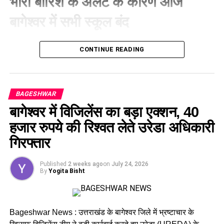
भारी बारिश के अलर्ट के कारण आज
की जानकारी दी और निर्धारित प्रक्रिया के तहत उनकी तलाशी ली।
बागेश्वर में सभी स्कूल बंद
बागेश्वर
में जिलाधिकारी के निर्देशानुसार कक्षा 1 से 12 तक संचालित सभी
CONTINUE READING
सरकारी, सहायता प्राप्त, निजी विद्यालयों के साथ-साथ सभी आंगनवाड़ी
केंद्र सोमवार को बंद रहेंगे। ये फैसला मौसम विभाग की चेतावनी और किसी
भी संभावित आपदा की स्थिति से बचाव के उद्देश्य से लिया गया है।
BAGESHWAR
बागेश्वर में विजिलेंस का बड़ा एक्शन, 40
हजार रुपये की रिश्वत लेते उरेडा अधिकारी
गिरफ्तार
Published
2 weeks ago
on
July 24, 2026
By
Yogita Bisht
Bageshwar News : उत्तराखंड के बागेश्वर जिले में भ्रष्टाचार के