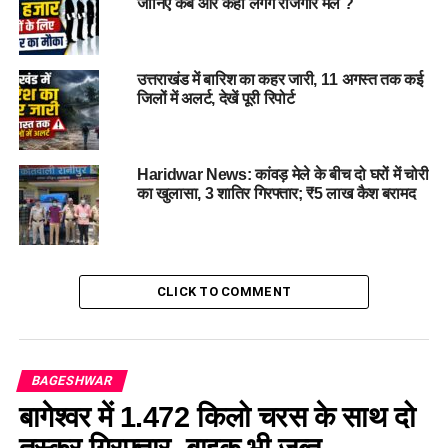
जानिए कब और कहां लगेंगे रोजगार मेले ?
उत्तराखंड में बारिश का कहर जारी, 11 अगस्त तक कई
जिलों में अलर्ट, देखें पूरी रिपोर्ट
Haridwar News: कांवड़ मेले के बीच दो घरों में चोरी
का खुलासा, 3 शातिर गिरफ्तार; ₹5 लाख कैश बरामद
CLICK TO COMMENT
BAGESHWAR
गरज-चमक के साथ बिजली गिरने की भी
बागेश्वर में 1.472 किलो चरस के साथ दो
संभावना
तस्कर गिरफ्तार, बाइक भी जब्त