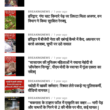
BREAKINGNEWS
1 year ago
हरिद्वार: गंगा घाट किनारे पेड़ पर लिपटा मिला अजगर, वन
विभाग ने किया सुरक्षित रेस्क्यू
BREAKINGNEWS
1 year ago
हरिद्वार में बीजेपी नेता की दबंगई कैमरे में कैद, अफसर पर
बरसे अपशब्द, चुप्पी पर उठे सवाल
BREAKINGNEWS
1 year ago
“सासाराम की मुस्लिम महिलाओं ने रचाया मेहंदी से
‘ऑपरेशन सिन्दूर’, पीएम मोदी के स्वागत में गूंजा एकता का
संदेश|
BREAKINGNEWS
1 year ago
भदोही में खाकी शर्मसार: रिश्वत लेते पकड़े गए पुलिसकर्मी,
वीडियो वायरल |
BREAKINGNEWS
1 year ago
“चकराता के टाइगर फॉल में प्रकृति का कहर — भारी पेड़
और पत्थरों के गिरने से 2 की मौके पर मौत, कई घायल |