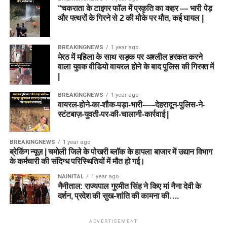
“चकराता के टाइगर फॉल में प्रकृति का कहर — भारी पेड़
और पत्थरों के गिरने से 2 की मौके पर मौत, कई घायल |
BREAKINGNEWS
1 year ago
मेरठ में महिला के साथ सड़क पर अश्लील हरकत करने
वाला युवक वीडियो वायरल होने के बाद पुलिस की गिरफ्त में
|
BREAKINGNEWS
1 year ago
वायरल-होने-का-शौक-पड़ा-भारी-—-देहरादून-पुलिस-ने-
स्टंटबाज़-युवती-पर-की-चालानी-कार्रवाई |
BREAKINGNEWS
1 year ago
ब्रेकिंग न्यूज़ | चमोली जिले के पोखरी ब्लॉक के हापला बाजार में उद्यान विभाग
के कर्मचारी की संदिग्ध परिस्थितियों में मौत हो गई।
NAINITAL
1 year ago
नैनीताल: राज्यपाल गुरमीत सिंह ने किए मां नैना देवी के
दर्शन, प्रदेश की सुख-शांति की कामना की….
ADVERTISEMENT