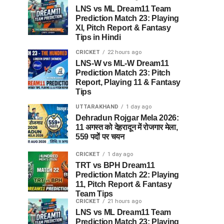
LNS vs ML Dream11 Team
Prediction Match 23: Playing
XI, Pitch Report & Fantasy
Tips in Hindi
CRICKET
22 hours ago
LNS-W vs ML-W Dream11
Prediction Match 23: Pitch
Report, Playing 11 & Fantasy
Tips
UTTARAKHAND
1 day ago
Dehradun Rojgar Mela 2026:
11 अगस्त को देहरादून में रोजगार मेला,
559 पदों पर चयन
CRICKET
1 day ago
TRT vs BPH Dream11
Prediction Match 22: Playing
11, Pitch Report & Fantasy
Team Tips
CRICKET
21 hours ago
LNS vs ML Dream11 Team
Prediction Match 23: Playing