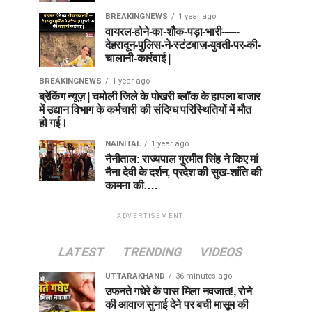
BREAKINGNEWS
1 year ago
वायरल-होने-का-शौक-पड़ा-भारी-—-
देहरादून-पुलिस-ने-स्टंटबाज़-युवती-पर-की-
चालानी-कार्रवाई |
BREAKINGNEWS
1 year ago
ब्रेकिंग न्यूज़ | चमोली जिले के पोखरी ब्लॉक के हापला बाजार
में उद्यान विभाग के कर्मचारी की संदिग्ध परिस्थितियों में मौत
हो गई।
NAINITAL
1 year ago
नैनीताल: राज्यपाल गुरमीत सिंह ने किए मां
नैना देवी के दर्शन, प्रदेश की सुख-शांति की
कामना की….
ADVERTISEMENT
LATEST
TRENDING
VIDEOS
UTTARAKHAND
36 minutes ago
उफनते गधेरे के पास मिला नवजात!, रोने
की आवाज सुनाई देने पर बची मासूम की