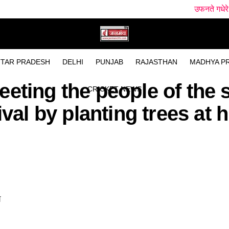
उफनते गधेरे के पास मिला न
TAR PRADESH
DELHI
PUNJAB
RAJASTHAN
MADHYA P
eeting the people of the 
CRICKET NEWS
ival by planting trees at 
ज