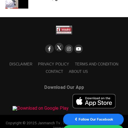
DISCLAIMER
PRIVACY POLICY
TERMS AND CONDITION
CONTACT
ABOUT US
Download Our App
Follow Our Facebook
Copyright © 20125 Janmanch Tv . Theme by SSDIGIMARK. powered by
Janmanch TV.