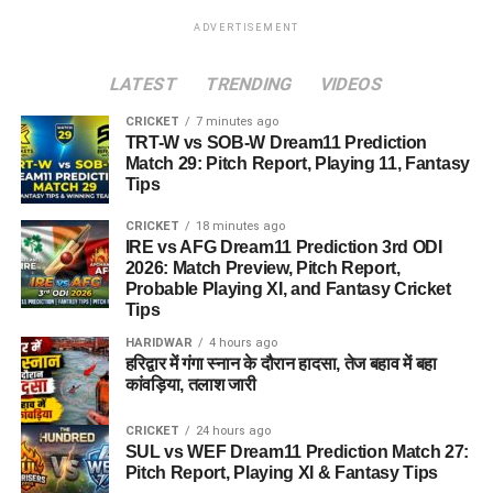
ADVERTISEMENT
LATEST
TRENDING
VIDEOS
CRICKET
7 minutes ago
TRT-W vs SOB-W Dream11 Prediction
Match 29: Pitch Report, Playing 11, Fantasy
Tips
CRICKET
18 minutes ago
IRE vs AFG Dream11 Prediction 3rd ODI
2026: Match Preview, Pitch Report,
Probable Playing XI, and Fantasy Cricket
Tips
HARIDWAR
4 hours ago
हरिद्वार में गंगा स्नान के दौरान हादसा, तेज बहाव में बहा
कांवड़िया, तलाश जारी
CRICKET
24 hours ago
SUL vs WEF Dream11 Prediction Match 27:
Pitch Report, Playing XI & Fantasy Tips