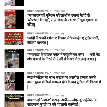
BREAKINGNEWS
1 year ago
“सासाराम की मुस्लिम महिलाओं ने रचाया मेहंदी से
‘ऑपरेशन सिन्दूर’, पीएम मोदी के स्वागत में गूंजा एकता का
संदेश|
BREAKINGNEWS
1 year ago
भदोही में खाकी शर्मसार: रिश्वत लेते पकड़े गए पुलिसकर्मी,
वीडियो वायरल |
BREAKINGNEWS
1 year ago
“चकराता के टाइगर फॉल में प्रकृति का कहर — भारी पेड़
और पत्थरों के गिरने से 2 की मौके पर मौत, कई घायल |
BREAKINGNEWS
1 year ago
मेरठ में महिला के साथ सड़क पर अश्लील हरकत करने
वाला युवक वीडियो वायरल होने के बाद पुलिस की गिरफ्त में
|
BREAKINGNEWS
1 year ago
वायरल-होने-का-शौक-पड़ा-भारी-—-देहरादून-पुलिस-ने-
स्टंटबाज़-युवती-पर-की-चालानी-कार्रवाई |