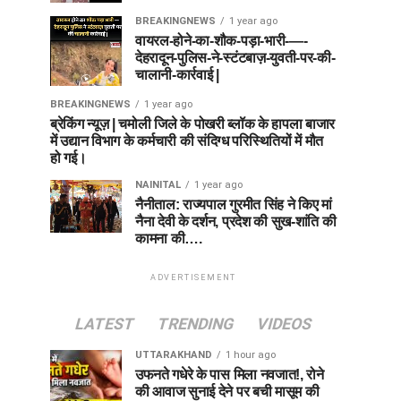
BREAKINGNEWS
1 year ago
वायरल-होने-का-शौक-पड़ा-भारी-—-
देहरादून-पुलिस-ने-स्टंटबाज़-युवती-पर-की-
चालानी-कार्रवाई |
BREAKINGNEWS
1 year ago
ब्रेकिंग न्यूज़ | चमोली जिले के पोखरी ब्लॉक के हापला बाजार
में उद्यान विभाग के कर्मचारी की संदिग्ध परिस्थितियों में मौत
हो गई।
NAINITAL
1 year ago
नैनीताल: राज्यपाल गुरमीत सिंह ने किए मां
नैना देवी के दर्शन, प्रदेश की सुख-शांति की
कामना की….
ADVERTISEMENT
LATEST
TRENDING
VIDEOS
UTTARAKHAND
1 hour ago
उफनते गधेरे के पास मिला नवजात!, रोने
की आवाज सुनाई देने पर बची मासूम की