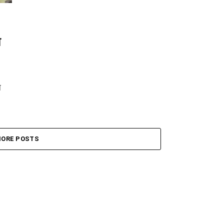
ा
ब
ORE POSTS