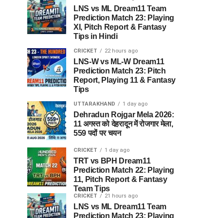
LNS vs ML Dream11 Team
Prediction Match 23: Playing
XI, Pitch Report & Fantasy
Tips in Hindi
CRICKET
22 hours ago
LNS-W vs ML-W Dream11
Prediction Match 23: Pitch
Report, Playing 11 & Fantasy
Tips
UTTARAKHAND
1 day ago
Dehradun Rojgar Mela 2026:
11 अगस्त को देहरादून में रोजगार मेला,
559 पदों पर चयन
CRICKET
1 day ago
TRT vs BPH Dream11
Prediction Match 22: Playing
11, Pitch Report & Fantasy
Team Tips
CRICKET
21 hours ago
LNS vs ML Dream11 Team
Prediction Match 23: Playing