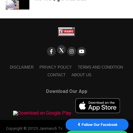
DISCLAIMER
PRIVACY POLICY
TERMS AND CONDITION
CONTACT
ABOUT US
Download Our App
Follow Our Facebook
Copyright © 20125 Janmanch Tv . Theme by SSDIGIMARK. powered by