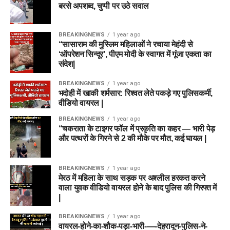
बरसे अपशब्द, चुप्पी पर उठे सवाल
BREAKINGNEWS
1 year ago
“सासाराम की मुस्लिम महिलाओं ने रचाया मेहंदी से
‘ऑपरेशन सिन्दूर’, पीएम मोदी के स्वागत में गूंजा एकता का
संदेश|
BREAKINGNEWS
1 year ago
भदोही में खाकी शर्मसार: रिश्वत लेते पकड़े गए पुलिसकर्मी,
वीडियो वायरल |
BREAKINGNEWS
1 year ago
“चकराता के टाइगर फॉल में प्रकृति का कहर — भारी पेड़
और पत्थरों के गिरने से 2 की मौके पर मौत, कई घायल |
BREAKINGNEWS
1 year ago
मेरठ में महिला के साथ सड़क पर अश्लील हरकत करने
वाला युवक वीडियो वायरल होने के बाद पुलिस की गिरफ्त में
|
BREAKINGNEWS
1 year ago
वायरल-होने-का-शौक-पड़ा-भारी-—-देहरादून-पुलिस-ने-