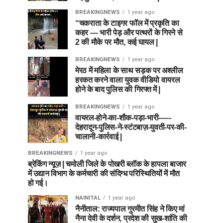
BREAKINGNEWS
1 year ago
“चकराता के टाइगर फॉल में प्रकृति का
कहर — भारी पेड़ और पत्थरों के गिरने से
2 की मौके पर मौत, कई घायल |
BREAKINGNEWS
1 year ago
मेरठ में महिला के साथ सड़क पर अश्लील
हरकत करने वाला युवक वीडियो वायरल
होने के बाद पुलिस की गिरफ्त में |
BREAKINGNEWS
1 year ago
वायरल-होने-का-शौक-पड़ा-भारी-—-
देहरादून-पुलिस-ने-स्टंटबाज़-युवती-पर-की-
चालानी-कार्रवाई |
BREAKINGNEWS
1 year ago
ब्रेकिंग न्यूज़ | चमोली जिले के पोखरी ब्लॉक के हापला बाजार
में उद्यान विभाग के कर्मचारी की संदिग्ध परिस्थितियों में मौत
हो गई।
NAINITAL
1 year ago
नैनीताल: राज्यपाल गुरमीत सिंह ने किए मां
नैना देवी के दर्शन, प्रदेश की सुख-शांति की