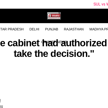
SUL vs WEF Dream11 
TAR PRADESH
DELHI
PUNJAB
RAJASTHAN
MADHYA P
e cabinet had authorized 
CRICKET NEWS
take the decision."
ी
ाख