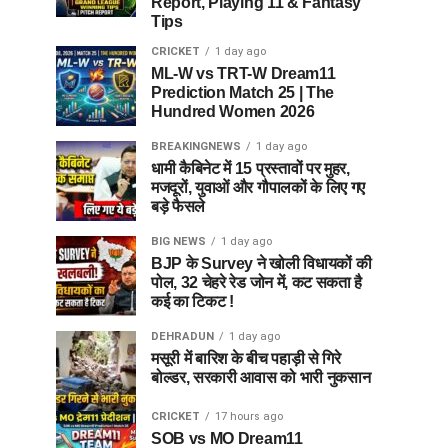
Report, Playing 11 & Fantasy
Tips
CRICKET
1 day ago
ML-W vs TRT-W Dream11
Prediction Match 25 | The
Hundred Women 2026
BREAKINGNEWS
1 day ago
धामी कैबिनेट में 15 प्रस्तावों पर मुहर,
मजदूरों, युवाओं और गौपालकों के लिए गए
बड़े फैसले
BIG NEWS
1 day ago
BJP के Survey ने खोली विधायकों की
पोल, 32 चेहरे रेड जोन में, कट सकता है
कई का टिकट !
DEHRADUN
1 day ago
मसूरी में बारिश के बीच पहाड़ी से गिरे
बोल्डर, सरकारी आवास को भारी नुकसान
CRICKET
17 hours ago
SOB vs MO Dream11