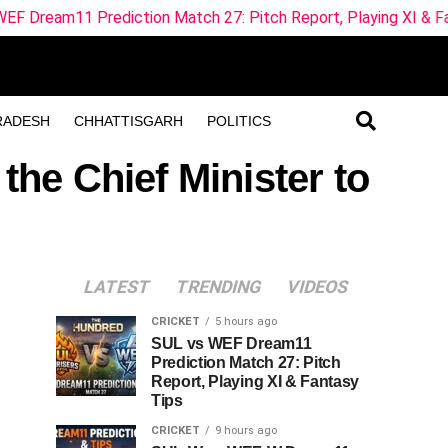
Prediction Match 27: Pitch Report, Playing XI & Fantasy Tips
RADESH
CHHATTISGARH
POLITICS
the Chief Minister to
LATEST
TRENDING
VIDEOS
CRICKET
5 hours ago
SUL vs WEF Dream11
Prediction Match 27: Pitch
Report, Playing XI & Fantasy
Tips
CRICKET
9 hours ago