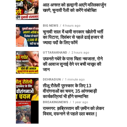
आठ अगस्त को हल्द्वानी आएंगे मल्लिकार्जुन
खरगे, चुनावी रैली को करेंगे संबोधित
BIG NEWS
4 hours ago
चुनावी साल में धामी सरकार खोलेगी भर्ती
का पिटारा, दिसंबर से पहले ढाई हजार से
ज्यादा पदों के लिए फॉर्म
UTTARAKHAND
2 hours ago
उफनते गधेरे के पास मिला नवजात!, रोने
की आवाज सुनाई देने पर बची मासूम की
जान
DEHRADUN
1 minute ago
तीलू रौतेली पुरस्कार के लिए 13
वीरांगनाओं का चयन, 35 आंगनबाड़ी
कार्यकत्रियां भी होंगे सम्मानित
BREAKINGNEWS
1 year ago
रामनगर: क़ब्रिस्तान की ज़मीन को लेकर
विवाद, दफनाने से पहले उठा बवाल |