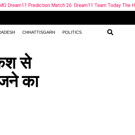
ediction Match 26: Dream11 Team Today The Hundred 2026
RADESH
CHHATTISGARH
POLITICS
केश से
ेजने का