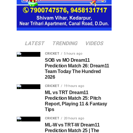
LATEST
TRENDING
VIDEOS
CRICKET
5 hours ago
SOB vs MO Dream11
Prediction Match 26: Dream11
Team Today The Hundred
2026
CRICKET
19 hours ago
ML vs TRT Dream11
Prediction Match 25: Pitch
Report, Playing 11 & Fantasy
Tips
CRICKET
20 hours ago
ML-W vs TRT-W Dream11
Prediction Match 25 | The