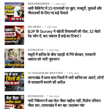
BREAKINGNEWS
1 day ago
आलंबन गांव विकसित करने के लिए करीब 5 एकड़ जमीन की आवश्यकता
धामी कैबिनेट में 15 प्रस्तावों पर मुहर, मजदूरों, युवाओं और
बताई गई है। विभाग की पहली प्राथमिकता देहरादून जिले या उसके
गौपालकों के लिए गए बड़े फैसले
आसपास जमीन तलाशने की थी, लेकिन फिलहाल उपयुक्त जमीन उपलब्ध
नहीं हो पाई है। अब विभाग की ओर से हरिद्वार और आसपास के क्षेत्रों में
BIG NEWS
1 day ago
जमीन की तलाश की जा रही है। अधिकारियों को उम्मीद है कि हरिद्वार में
BJP के Survey ने खोली विधायकों की पोल, 32 चेहरे
इसके लिए उपयुक्त जमीन मिल सकती है।
रेड जोन में, कट सकता है कई का टिकट !
इसके अलावा उत्तरकाशी जिले के चिन्यालीसौड़ में भी एक जमीन को लेकर
DEHRADUN
1 day ago
संभावनाएं देखी जा रही हैं। विभाग यह जांच कर रहा है कि वहां की जमीन
मसूरी में बारिश के बीच पहाड़ी से गिरे बोल्डर, सरकारी
और परिस्थितियां आलंबन गांव के निर्माण के लिए उपयुक्त हैं या नहीं।
आवास को भारी नुकसान
महिलाओं और बच्चों को मिलेगा नया जीवन
UTTARAKHAND WEATHER
1 day ago
उत्तराखंड में आज सात जिलों में भारी बारिश का अलर्ट, लोगों
आलंबन गांव की यह योजना सिर्फ एक नया भवन या परिसर तैयार करने की
से सावधानी बरतने की अपील
कवायद नहीं है, बल्कि नारी निकेतन में रहने वाली महिलाओं और बच्चों के
प्रति सोच में बदलाव की कोशिश भी है।
DEHRADUN
1 day ago
नारी निकेतन में अब जेल जैसा माहौल नहीं, मिलेगा परिवार
अगर यह योजना धरातल पर उतरती है तो संस्थागत जीवन की जगह उन्हें
जैसा घर!, उत्तराखंड में बन रहा ‘आलंबन गांव’
परिवार जैसा माहौल, बेहतर स्वतंत्रता और सामाजिक वातावरण मिल