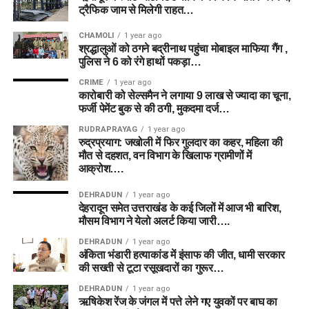
ट्रैफिक जाम से मिलेगी राहत…
CHAMOLI
1 year ago
श्रद्धालुओं को ठगने बद्रीनाथ पहुंचा मोबाइल माफिया गैंग ,
पुलिस ने 6 को रंगे हाथों पकड़ा…
CRIME
1 year ago
कारोबारी को सेल्समैन ने लगाया 9 लाख से ज्यादा का चूना,
फर्जी पेमेंट बुक से की ठगी, मुकदमा दर्ज…
RUDRAPRAYAG
1 year ago
रुद्रप्रयाग: जखोली में फिर गुलदार का कहर, महिला की
मौत से दहशत, वन विभाग के खिलाफ ग्रामीणों में
आक्रोश….
DEHRADUN
1 year ago
देहरादून समेत उत्तराखंड के कई जिलों में आज भी बारिश,
मौसम विभाग ने येलो अलर्ट किया जारी….
DEHRADUN
1 year ago
अंकिता भंडारी हत्याकांड में इंसाफ की जीत, धामी सरकार
की सख्ती से टूटा रसूखदारों का गुरूर…
DEHRADUN
1 year ago
ऋषिकेश रेंज के जंगल में पत्ते लेने गए युवकों पर बाघ का