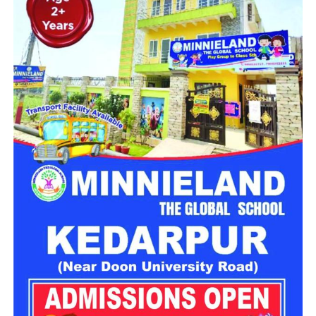
महिला सशक्तिकरण एवं बाल विकास विभाग की ओर से इसके लिए ‘आलंबन
गांव’ विकसित करने की योजना तैयार की जा रही है। इस योजना का उद्देश्य
नारी निकेतन में रहने वाली महिलाओं और बच्चों को सुरक्षित माहौल के साथ-
साथ घर जैसा अपनापन और स्वतंत्रता देना है।
उत्तराखंड में बन रहा ‘आलंबन गांव’
महिला सशक्तिकरण एवं बाल विकास विभाग
के निदेशक आईएएस बंशीलाल
राणा के मुताबिक, नारी निकेतन में आने वाली कई महिलाएं और बच्चे खुद को
एक बंद संस्थान या जेल जैसी जगह पर महसूस करते हैं। यही वजह है कि
कई बार बच्चे वहां से निकलने या भागने की कोशिश तक करने लगते हैं।
इसी समस्या को ध्यान में रखते हुए विभाग अब ऐसा इंफ्रास्ट्रक्चर तैयार
करने की दिशा में काम कर रहा है, जहां रहने वाले लोगों को संस्थागत माहौल
के बजाय परिवार जैसा वातावरण मिल सके।
16 घरों में मिलेगा परिवार जैसा माहौल
प्रस्तावित आलंबन गांव में कॉटेज और छोटे घर विकसित किए जाएंगे। यहां