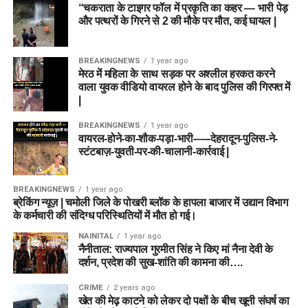
“चकराता के टाइगर फॉल में प्रकृति का कहर — भारी पेड़
और पत्थरों के गिरने से 2 की मौके पर मौत, कई घायल |
BREAKINGNEWS
1 year ago
मेरठ में महिला के साथ सड़क पर अश्लील हरकत करने
वाला युवक वीडियो वायरल होने के बाद पुलिस की गिरफ्त में
|
BREAKINGNEWS
1 year ago
वायरल-होने-का-शौक-पड़ा-भारी-—-देहरादून-पुलिस-ने-
स्टंटबाज़-युवती-पर-की-चालानी-कार्रवाई |
BREAKINGNEWS
1 year ago
ब्रेकिंग न्यूज़ | चमोली जिले के पोखरी ब्लॉक के हापला बाजार में उद्यान विभाग
के कर्मचारी की संदिग्ध परिस्थितियों में मौत हो गई।
NAINITAL
1 year ago
नैनीताल: राज्यपाल गुरमीत सिंह ने किए मां नैना देवी के
दर्शन, प्रदेश की सुख-शांति की कामना की….
CRIME
2 years ago
खेत की मेढ़ काटने को लेकर दो पक्षों के बीच खूनी संघर्ष का