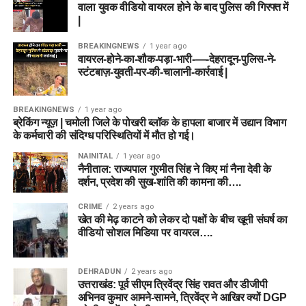
वाला युवक वीडियो वायरल होने के बाद पुलिस की गिरफ्त में
|
BREAKINGNEWS
1 year ago
वायरल-होने-का-शौक-पड़ा-भारी-—-देहरादून-पुलिस-ने-
स्टंटबाज़-युवती-पर-की-चालानी-कार्रवाई |
BREAKINGNEWS
1 year ago
ब्रेकिंग न्यूज़ | चमोली जिले के पोखरी ब्लॉक के हापला बाजार में उद्यान विभाग
के कर्मचारी की संदिग्ध परिस्थितियों में मौत हो गई।
NAINITAL
1 year ago
नैनीताल: राज्यपाल गुरमीत सिंह ने किए मां नैना देवी के
दर्शन, प्रदेश की सुख-शांति की कामना की….
CRIME
2 years ago
खेत की मेढ़ काटने को लेकर दो पक्षों के बीच खूनी संघर्ष का
वीडियो सोशल मिडिया पर वायरल….
DEHRADUN
2 years ago
उत्तराखंड: पूर्व सीएम त्रिवेंद्र सिंह रावत और डीजीपी
अभिनव कुमार आमने-सामने, त्रिवेंद्र ने आखिर क्यों DGP