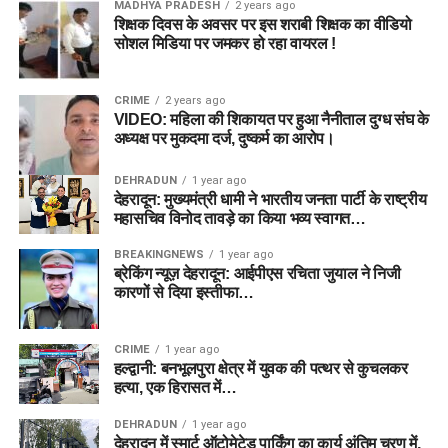
MADHYA PRADESH
2 years ago
शिक्षक दिवस के अवसर पर इस शराबी शिक्षक का वीडियो
सोशल मिडिया पर जमकर हो रहा वायरल !
CRIME
2 years ago
VIDEO: महिला की शिकायत पर हुआ नैनीताल दुग्ध संघ के
अध्यक्ष पर मुकदमा दर्ज, दुष्कर्म का आरोप।
DEHRADUN
1 year ago
देहरादून: मुख्यमंत्री धामी ने भारतीय जनता पार्टी के राष्ट्रीय
महासचिव विनोद तावड़े का किया भव्य स्वागत…
BREAKINGNEWS
1 year ago
ब्रेकिंग न्यूज़ देहरादून: आईपीएस रचिता जुयाल ने निजी
कारणों से दिया इस्तीफा…
CRIME
1 year ago
हल्द्वानी: बनभूलपुरा क्षेत्र में युवक की पत्थर से कुचलकर
हत्या, एक हिरासत में…
DEHRADUN
1 year ago
देहरादून में स्मार्ट ऑटोमेटेड पार्किंग का कार्य अंतिम चरण में,