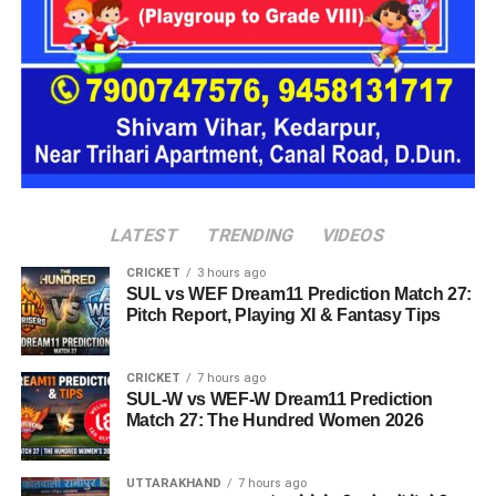
एक परिवार की तर्ज पर लोगों को रखा जाएगा। योजना के मुताबिक, एक
यूनिट में करीब दो महिलाएं, चार बच्चे और एक किशोरी को शामिल किया
जाएगा। इस तरह उन्हें एक परिवार की तरह साथ रहने का अवसर मिलेगा।
हर यूनिट में अलग किचन जैसी सुविधाएं भी होंगी, ताकि वहां रहने वाली
महिलाओं और बच्चों को रोजमर्रा के जीवन में ज्यादा स्वतंत्रता और जिम्मेदारी
का अनुभव हो सके। प्रस्तावित परिसर में कुल 16 घर विकसित किए
जाएंगे, जिनमें करीब 88 लोगों के रहने की व्यवस्था होगी।
LATEST
TRENDING
VIDEOS
CRICKET
3 hours ago
SUL vs WEF Dream11 Prediction Match 27:
Pitch Report, Playing XI & Fantasy Tips
CRICKET
7 hours ago
SUL-W vs WEF-W Dream11 Prediction
Match 27: The Hundred Women 2026
UTTARAKHAND
7 hours ago