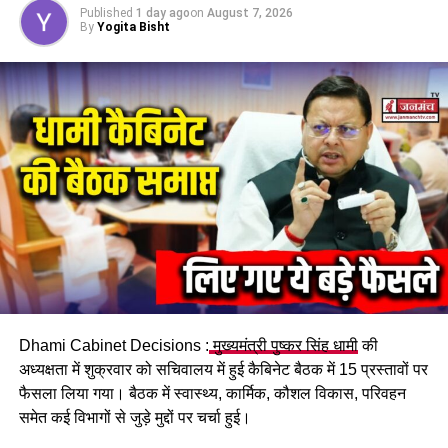
माफिया की कमर तोड़ने का काम किया है। इसके बाद से एक भी परीक्षा में
Published
1 day ago
on
August 7, 2026
By
Yogita Bisht
पेपरलीक नहीं हुआ है, यही नहीं धामी सरकार पेपर लीक में शामिल 100 से
अधिक माफिया का जेल भी भेज चुकी है।
सरकार युवाओं के लिए शिक्षा, कौशल के जरिए रोजगार के अवसर उपलब्ध
कराने का प्रयास कर रही है। हमारा प्रयास है कि उत्तराखंड का पानी और
जवानी, यहीं के काम आए। युवा पलायन करने के बजाय, रोजगार प्रदान
करने वाले बने।
RELATED TOPICS:
UP NEXT
नैनीताल: नशे में धुत बेटे ने पिता को पीट-पीटकर उतारा मौत के घाट !
DON'T MISS
नकली दवाओं पर सख्त हुए सीएम धामी, धराली आपदा राहत और
Dhami Cabinet Decisions :
मुख्यमंत्री पुष्कर सिंह धामी
की
स्वदेशी अभियान को तेज करने के दिए निर्देश
अध्यक्षता में शुक्रवार को सचिवालय में हुई कैबिनेट बैठक में 15 प्रस्तावों पर
फैसला लिया गया। बैठक में स्वास्थ्य, कार्मिक, कौशल विकास, परिवहन
समेत कई विभागों से जुड़े मुद्दों पर चर्चा हुई।