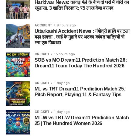
Haridwar News: कांवड़ मेले के बीच दो घरों में चोरी का
खुलासा, 3 शातिर गिरफ्तार; ₹5 लाख कैश बरामद
जेल नहीं, रेजिडेंशियल कॉम्प्लेक्स जैसा
होगा माहौल
ACCIDENT
9 hours ago
Uttarkashi Accident News : गंगोत्री हाईवे पर टला
आलंबन गांव की सबसे खास बात यही होगी कि यहां रहने वाली महिलाओं
बड़ा हादसा , खाई के मुहाने पर अटका कांवड़ यात्रियों से
और बच्चों को यह महसूस न हो कि वे किसी जेल या बंद संस्थान में रह रहे
भरा एक पिकअप
हैं। इसके बजाय पूरा परिसर एक रेजिडेंशियल कॉम्प्लेक्स की तरह विकसित
CRICKET
15 hours ago
किया जाएगा, जहां सुरक्षा के साथ रहने, पढ़ाई, दैनिक जीवन और सामाजिक
SOB vs MO Dream11 Prediction Match 26:
विकास से जुड़ी सुविधाएं उपलब्ध होंगी।
Dream11 Team Today The Hundred 2026
परिसर को आधुनिक सुविधाओं से लैस करने की योजना है। यहां आंगनबाड़ी
CRICKET
1 day ago
केंद्र भी खोले जाएंगे। जरूरत पड़ने पर प्राथमिक विद्यालय की सुविधा भी
ML vs TRT Dream11 Prediction Match 25:
उपलब्ध कराई जा सकती है। इस पहल का मकसद सिर्फ महिलाओं और
Pitch Report, Playing 11 & Fantasy Tips
बच्चों को रहने की जगह देना नहीं, बल्कि उन्हें ऐसा वातावरण उपलब्ध कराना
है, जहां वे खुद को सुरक्षित, सम्मानित और परिवार का हिस्सा महसूस कर
CRICKET
1 day ago
सकें।
ML-W vs TRT-W Dream11 Prediction Match
25 | The Hundred Women 2026
5 एकड़ जमीन की हो रही है तलाश