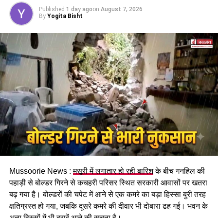
होगा। पुरुष और महिला कर्मचारियों को समान काम के लिए समान
Published
1 day ago
on
August 7, 2026
मजदूरी का प्रावधान भी किया गया है।
By
Yogita Bisht
पढ़े धामी कैबिनेट के प्रमुख फैसले
Mussoorie News :
मसूरी में लगातार हो रही बारिश
के बीच गनहिल की
GST संशोधित अध्यादेश को मंजूरी।
पहाड़ी से बोल्डर गिरने से कचहरी परिसर स्थित सरकारी आवासों पर खतरा
नैनीताल हाईकोर्ट के लिए हल्द्वानी गौलापार में 30 हेक्टेयर जमीन
बढ़ गया है। बोल्डरों की चपेट में आने से एक कमरे का बड़ा हिस्सा बुरी तरह
देने का फैसला।
क्षतिग्रस्त हो गया, जबकि दूसरे कमरे की दीवार भी दोबारा ढह गई। भवन के
अन्य हिस्सों में भी दरारें आने की सूचना है।