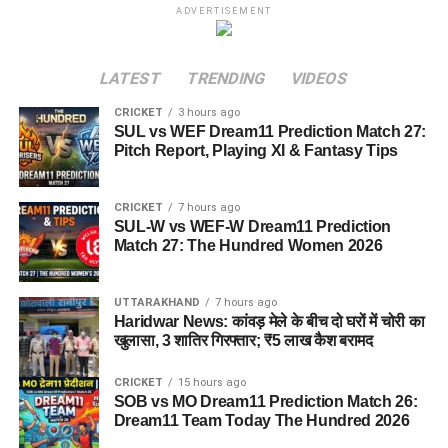
ADVERTISEMENT
LATEST
TRENDING
VIDEOS
CRICKET
3 hours ago
SUL vs WEF Dream11 Prediction Match 27:
Pitch Report, Playing XI & Fantasy Tips
CRICKET
7 hours ago
SUL-W vs WEF-W Dream11 Prediction
Match 27: The Hundred Women 2026
UTTARAKHAND
7 hours ago
Haridwar News: कांवड़ मेले के बीच दो घरों में चोरी का
खुलासा, 3 शातिर गिरफ्तार; ₹5 लाख कैश बरामद
CRICKET
15 hours ago
SOB vs MO Dream11 Prediction Match 26:
Dream11 Team Today The Hundred 2026